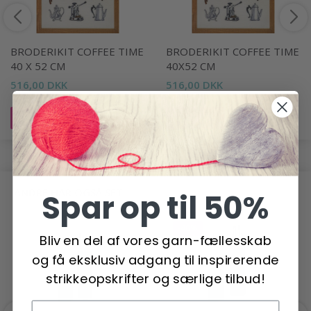
BRODERIKIT COFFEE TIME
BRODERIKIT COFFEE TIME
40 X 52 CM
40X52 CM
516,00 DKK
516,00 DKK
Læg i kurv
Læg i kurv
ANDRE HAR OGSÅ SET
Spar op til 50%
-40%
Bliv en del af vores garn-fællesskab
og få eksklusiv adgang til inspirerende
strikkeopskrifter og særlige tilbud!