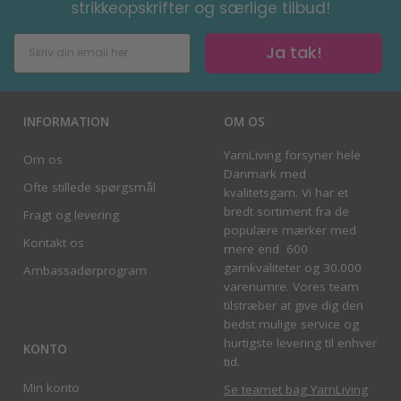
strikkeopskrifter og særlige tilbud!
Ja tak!
INFORMATION
OM OS
YarnLiving forsyner hele
Om os
Danmark med
Ofte stillede spørgsmål
kvalitetsgarn. Vi har et
bredt sortiment fra de
Fragt og levering
populære mærker med
Kontakt os
mere end 600
garnkvaliteter og 30.000
Ambassadørprogram
varenumre. Vores team
tilstræber at give dig den
bedst mulige service og
hurtigste levering til enhver
KONTO
tid.
Min konto
Se teamet bag YarnLiving