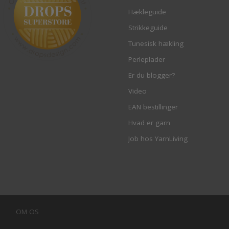
Hækleguide
Strikkeguide
Tunesisk hækling
Perleplader
Er du blogger?
Video
EAN bestillinger
Hvad er garn
Job hos YarnLiving
OM OS