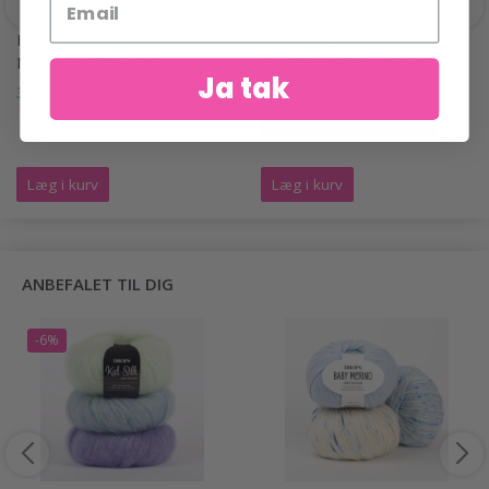
HOBBYARTS
HOBBYARTS
NÅLEHYLSTER LYS
NÅLEHYLSTER MØRK
Ja tak
39,95 DKK
14,95 DKK
24,95 DKK
Tilbud udløber 31/08/2026
Læg i kurv
Læg i kurv
ANBEFALET TIL DIG
-6%