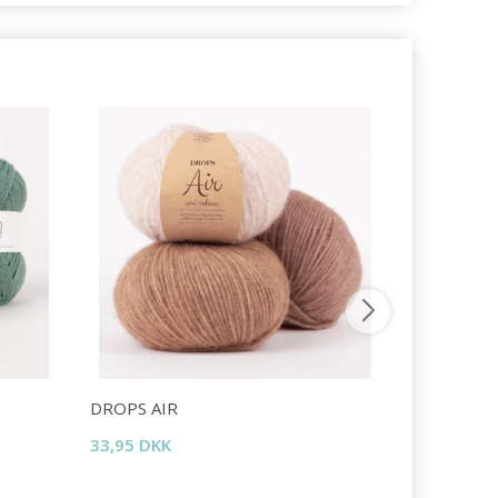
DROPS AIR
DROPS LI
33,95 DKK
16,95 DKK
Tilbud udlø