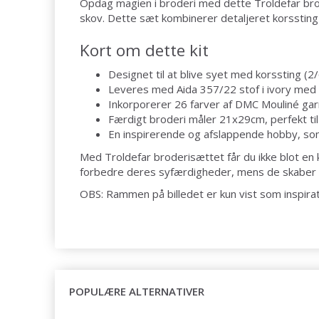
Opdag magien i broderi med dette Troldefar brode
skov. Dette sæt kombinerer detaljeret korssting 
Kort om dette kit
Designet til at blive syet med korssting (2/
Leveres med Aida 357/22 stof i ivory med 5
Inkorporerer 26 farver af DMC Mouliné garn f
Færdigt broderi måler 21x29cm, perfekt til
En inspirerende og afslappende hobby, som 
Med Troldefar broderisættet får du ikke blot en 
forbedre deres syfærdigheder, mens de skaber et
OBS: Rammen på billedet er kun vist som inspira
POPULÆRE ALTERNATIVER