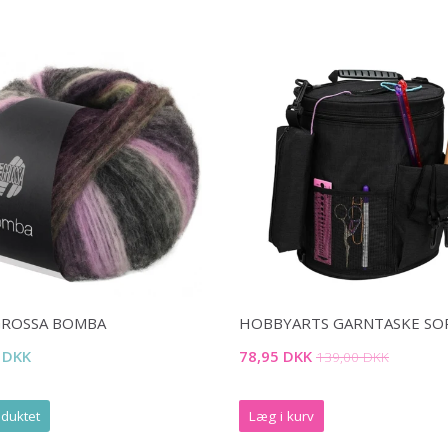
GROSSA BOMBA
HOBBYARTS GARNTASKE SO
 DKK
78,95 DKK
139,00 DKK
duktet
Læg i kurv