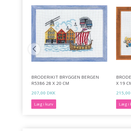
R5583/00
BRODERIKIT BRYGGEN BERGEN
BRODER
R5386 28 X 20 CM
X 19 C
207,00 DKK
215,00
Læg i kurv
Læg i 