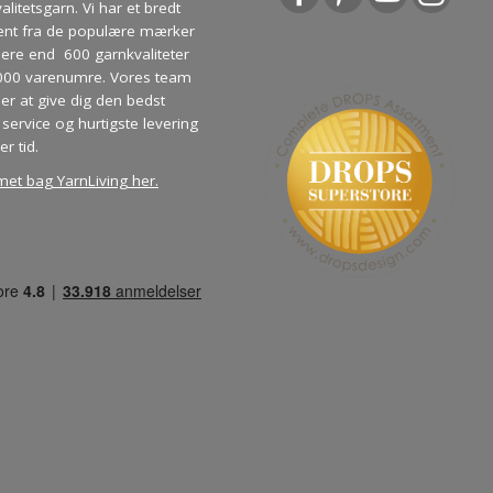
litetsgarn. Vi har et bredt
ent fra de populære mærker
re end 600 garnkvaliteter
000 varenumre. Vores team
ber at give dig den bedst
service og hurtigste levering
er tid.
met bag YarnLiving her
.