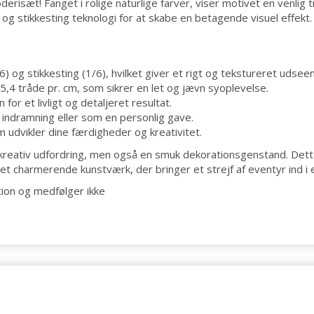
risæt! Fanget i rolige naturlige farver, viser motivet en venlig 
og stikkesting teknologi for at skabe en betagende visuel effekt
6) og stikkesting (1/6), hvilket giver et rigt og tekstureret udsee
,4 tråde pr. cm, som sikrer en let og jævn syoplevelse.
or et livligt og detaljeret resultat.
 indramning eller som en personlig gave.
udvikler dine færdigheder og kreativitet.
kreativ udfordring, men også en smuk dekorationsgenstand. Dette p
 charmerende kunstværk, der bringer et strejf af eventyr ind i 
tion og medfølger ikke