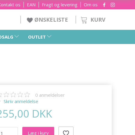
Kontakt os
EAN
Fragt og levering
Om os
KURV
ØNSKELISTE
DSALG
OUTLET
0
anmeldelser
Skriv anmeldelse
255,00 DKK
Læg i kurv