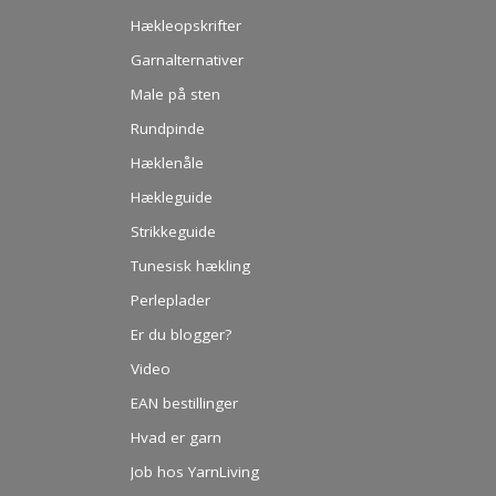
Hækleopskrifter
Garnalternativer
Male på sten
Rundpinde
Hæklenåle
Hækleguide
Strikkeguide
Tunesisk hækling
Perleplader
Er du blogger?
Video
EAN bestillinger
Hvad er garn
Job hos YarnLiving