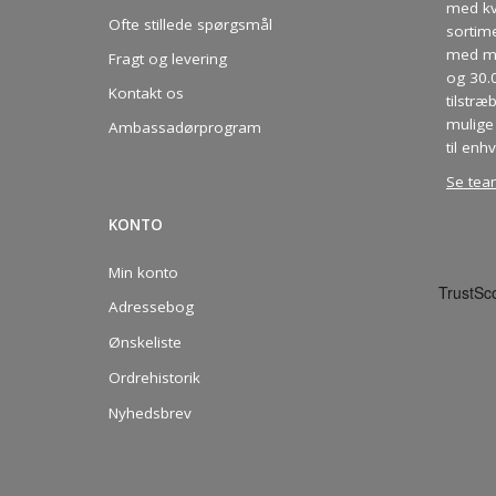
med kva
Ofte stillede spørgsmål
sortim
med me
Fragt og levering
og 30.
Kontakt os
tilstræ
mulige 
Ambassadørprogram
til enhv
Se tea
KONTO
Min konto
Adressebog
Ønskeliste
Ordrehistorik
Nyhedsbrev