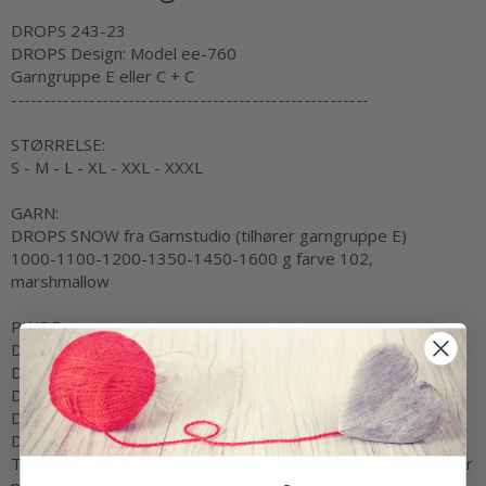
DROPS 243-23
DROPS Design: Model ee-760
Garngruppe E eller C + C
-------------------------------------------------------
STØRRELSE:
S - M - L - XL - XXL - XXXL
GARN:
DROPS SNOW fra Garnstudio (tilhører garngruppe E)
1000-1100-1200-1350-1450-1600 g farve 102,
marshmallow
PINDE:
DROPS RUNDPINDE NR 8: Længde 40 cm og 80 cm.
DROPS RUNDPINDE NR 6: Længde 40 cm og 80 cm.
DROPS STRØMPEPINDE NR 8.
DROPS STRØMPEPINDE NR 6.
DROPS SNONINGSPIND.
Teknikken MAGIC LOOP kan bruges på kanterne – da behøver