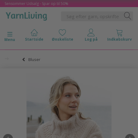
Sensommer Udsalg - Spar op til 50%
Skifte navigation
Menu
Bluser