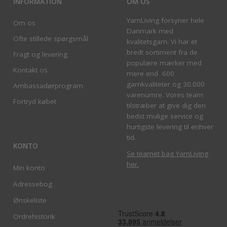
INFORMATION
OM OS
YarnLiving forsyner hele
Om os
Danmark med
Ofte stillede spørgsmål
kvalitetsgarn. Vi har et
bredt sortiment fra de
Fragt og levering
populære mærker med
Kontakt os
mere end 600
garnkvaliteter og 30.000
Ambassadørprogram
varenumre. Vores team
Fortryd købet
tilstræber at give dig den
bedst mulige service og
hurtigste levering til enhver
tid.
KONTO
Se teamet bag YarnLiving
her
.
Min konto
Adressebog
Ønskeliste
Ordrehistorik