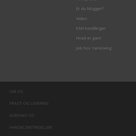
Er du blogger?
Video
EAN bestillinger
Hvad er garn
Job hos YarnLiving
OM OS
FRAGT OG LEVERING
KONTAKT OS
HANDELSBETINGELSER