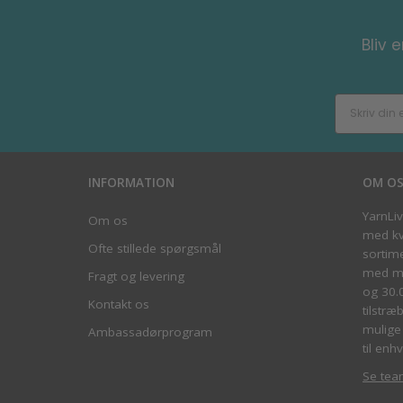
Bliv 
INFORMATION
OM O
YarnLi
Om os
med kva
Ofte stillede spørgsmål
sortim
med me
Fragt og levering
og 30.
Kontakt os
tilstræ
mulige 
Ambassadørprogram
til enhv
Se tea