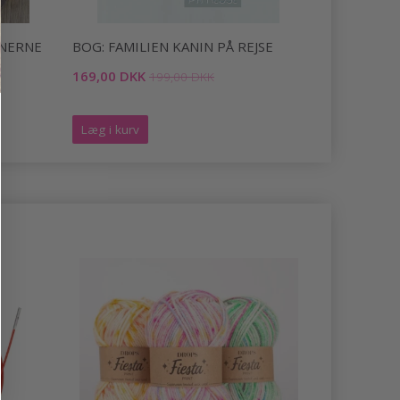
NNERNE
BOG: FAMILIEN KANIN PÅ REJSE
BOG: NY 
FLADER
169,00 DKK
199,00 DKK
268,00 DK
Læg i kurv
Læg i kurv