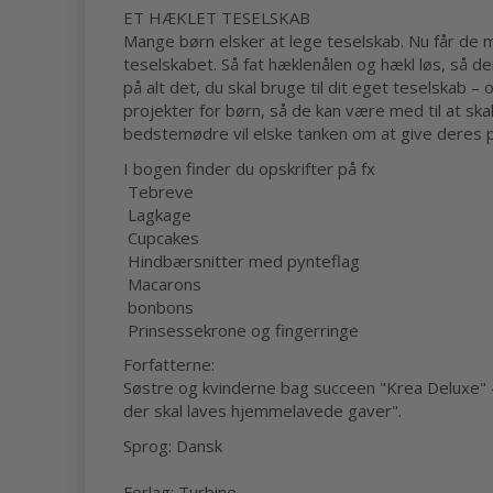
ET HÆKLET TESELSKAB
Mange børn elsker at lege teselskab. Nu får de m
teselskabet. Så fat hæklenålen og hækl løs, så d
på alt det, du skal bruge til dit eget teselskab
projekter for børn, så de kan være med til at s
bedstemødre vil elske tanken om at give deres pi
I bogen finder du opskrifter på fx
Tebreve
Lagkage
Cupcakes
Hindbærsnitter med pynteflag
Macarons
bonbons
Prinsessekrone og fingerringe
Forfatterne:
Søstre og kvinderne bag succeen "Krea Deluxe" – 
der skal laves hjemmelavede gaver".
Sprog: Dansk
Forlag: Turbine