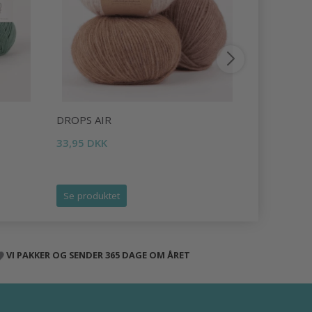
DROPS AIR
DROPS LI
33,95 DKK
16,95 DKK
Tilbud udlø
Se produktet
Se produk
VI PAKKER OG SENDER 365 DAGE OM ÅRET