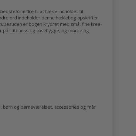
edsteforældre til at hækle indholdet til
 andre ord indeholder denne hæklebog opskrifter
aven.Desuden er bogen krydret med små, fine krea-
fter på cuteness og tøsehygge, og mødre og
en, børn og børneværelset, accessories og "når