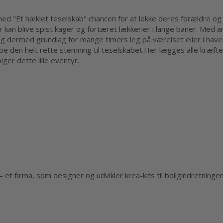
ed "Et hæklet teselskab" chancen for at lokke deres forældre og b
er kan blive spist kager og fortæret lækkerier i lange baner. Med
 – og dermed grundlag for mange timers leg på værelset eller i h
kabe den helt rette stemning til teselskabet.Her lægges alle kræ
ger dette lille eventyr.
et firma, som designer og udvikler krea-kits til boligindretning