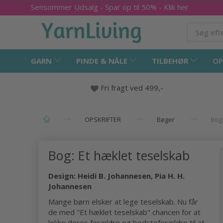
Sensommer Udsalg - Spar op til 50% - Klik her
GARN
PINDE & NÅLE
TILBEHØR
OP
Fri fragt ved 499,-
OPSKRIFTER
Bøger
Bog:
Bog: Et hæklet teselskab
Design: Heidi B. Johannesen, Pia H. H.
Johannesen
Mange børn elsker at lege teselskab. Nu får
de med "Et hæklet teselskab" chancen for at
lokke deres forældre og bedsteforældre til at