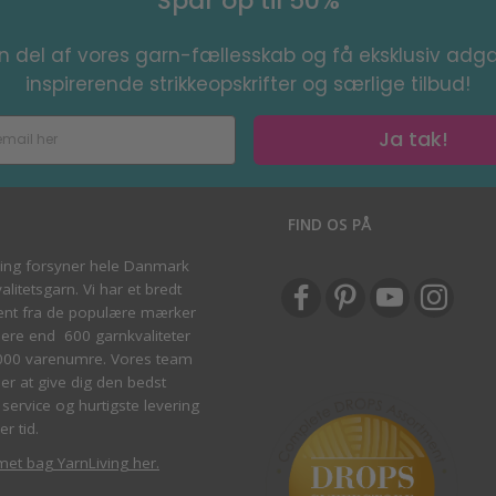
Spar op til 50%
en del af vores garn-fællesskab og få eksklusiv adga
inspirerende strikkeopskrifter og særlige tilbud!
Ja tak!
S
FIND OS PÅ
ving forsyner hele Danmark
litetsgarn. Vi har et bredt
ent fra de populære mærker
re end 600 garnkvaliteter
000 varenumre. Vores team
ber at give dig den bedst
service og hurtigste levering
er tid.
met bag YarnLiving her
.