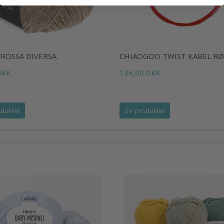
GROSSA DIVERSA
CHIAOGOO TWIST KABEL R
DKK
136,00 DKK
duktet
Se produktet