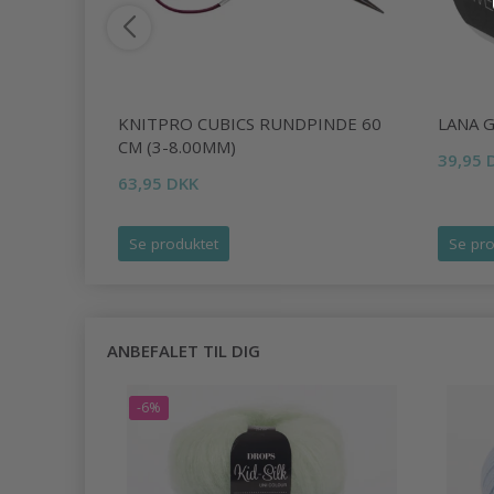
X
KNITPRO CUBICS RUNDPINDE 60
LANA 
CM (3-8.00MM)
39,95 
63,95 DKK
Se produktet
Se pro
ANBEFALET TIL DIG
-6%