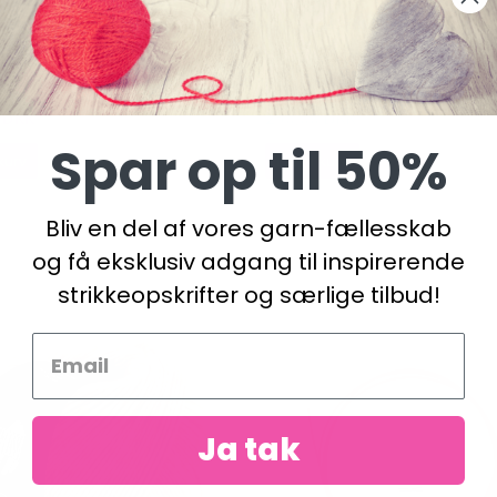
HÆKLET NORDISK
BOG: PICA PAU OG DYREVE
PYNT
AF YAN SCHENKEL
 DKK
250,00 DKK
225,00 DKK
Spar op til 50%
kurv
Læg i kurv
Bliv en del af vores garn-fællesskab
og få eksklusiv adgang til inspirerende
strikkeopskrifter og særlige tilbud!
Ja tak