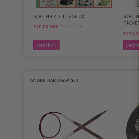
BOG: HÆKLET LEGETØJ
BOG: 
PÅSKE
170,00 DKK
200,00 DKK
191,00
Læg i kurv
Læg i 
ANDRE HAR OGSÅ SET