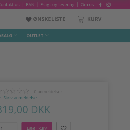
Kontakt os
EAN
Fragt og levering
Om os
KURV
ØNSKELISTE
DSALG
OUTLET
0
anmeldelser
Skriv anmeldelse
319,00 DKK
Læg i kurv