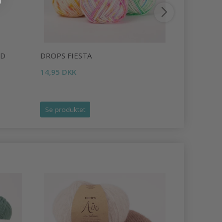
ØD
DROPS FIESTA
VIKING S
14,95 DKK
22,50 DKK
Se produktet
Se produk