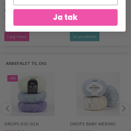
241-12 SCENT OF LILAC BY
45-14 LEMONADE
DROPS DESIGN
BONNET BY DROPS
Ja tak
DESIGN
59,95 DKK
25,95 DKK
Læg i kurv
Se produktet
ANBEFALET TIL DIG
-6%
DROPS KID-SILK
DROPS BABY MERINO