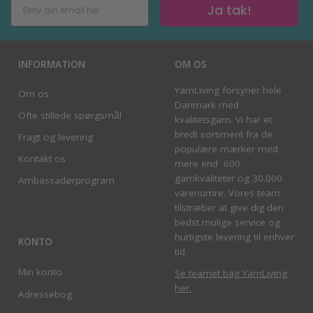
Ja tak!
INFORMATION
OM OS
YarnLiving forsyner hele
Om os
Danmark med
Ofte stillede spørgsmål
kvalitetsgarn. Vi har et
bredt sortiment fra de
Fragt og levering
populære mærker med
Kontakt os
mere end 600
garnkvaliteter og 30.000
Ambassadørprogram
varenumre. Vores team
tilstræber at give dig den
bedst mulige service og
hurtigste levering til enhver
KONTO
tid.
Min konto
Se teamet bag YarnLiving
her
.
Adressebog