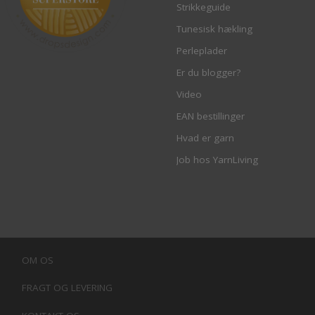
Strikkeguide
Tunesisk hækling
Perleplader
Er du blogger?
Video
EAN bestillinger
Hvad er garn
Job hos YarnLiving
OM OS
FRAGT OG LEVERING