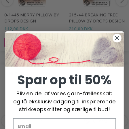
0-1445 MERRY PILLOW BY
215-44 BREAKING FREE
DROPS DESIGN
PILLOW BY DROPS DESIGN
112,00 DKK
210,00 DKK
Læg i kurv
Læg i kurv
ANDRE HAR OGSÅ SET
Spar op til 50%
Bliv en del af vores garn-fællesskab
og få eksklusiv adgang til inspirerende
strikkeopskrifter og særlige tilbud!