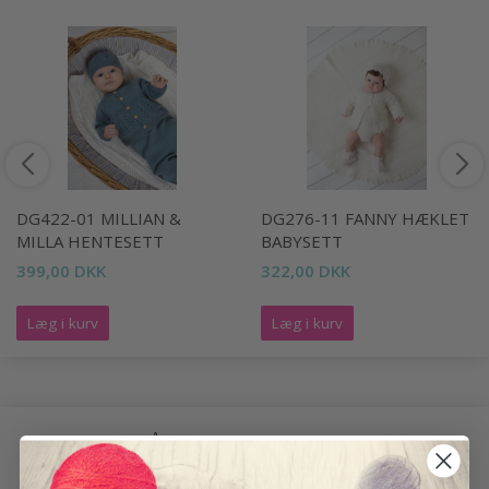
DG422-01 MILLIAN &
DG276-11 FANNY HÆKLET
MILLA HENTESETT
BABYSETT
399,00 DKK
322,00 DKK
Læg i kurv
Læg i kurv
ANDRE HAR OGSÅ SET