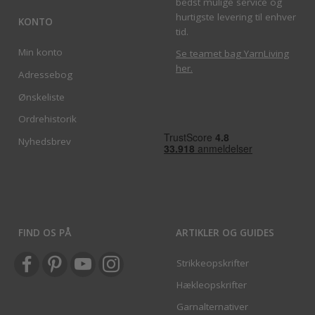
bedst mulige service og
hurtigste levering til enhver
KONTO
tid.
Min konto
Se teamet bag YarnLiving
her
.
Adressebog
Ønskeliste
Ordrehistorik
Nyhedsbrev
FIND OS PÅ
ARTIKLER OG GUIDES
Strikkeopskrifter
Hækleopskrifter
Garnalternativer