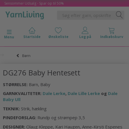
Sensommer Udsalg - Spar op til 50%
Skifte navigation
Menu
Børn
DG276 Baby Hentesett
STØRRELSE:
Barn, Baby
GARNKVALITETER:
Dale Lerke
,
Dale Lille Lerke
og
Dale
Baby Ull
TEKNIK:
Strik, hækling
PINDEFORSLAG:
Rundp og strømpep 3,5
DESIGNER:
Olaug Kleppe, Kari Haugen, Anne-Kirsti Espenes