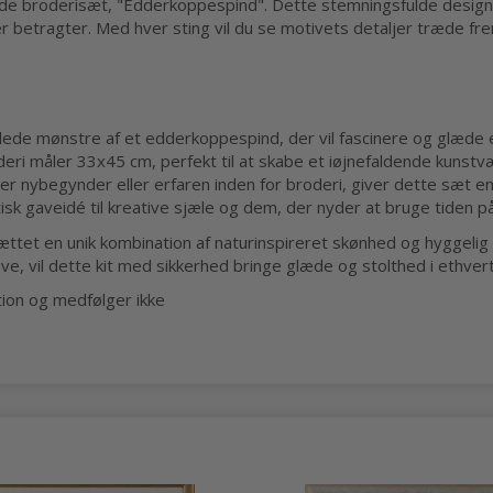
de broderisæt, "Edderkoppespind". Dette stemningsfulde design
er betragter. Med hver sting vil du se motivets detaljer træde f
lede mønstre af et edderkoppespind, der vil fascinere og glæde 
ri måler 33x45 cm, perfekt til at skabe et iøjnefaldende kunstvær
 nybegynder eller erfaren inden for broderi, giver dette sæt en 
tisk gaveidé til kreative sjæle og dem, der nyder at bruge tiden 
ættet en unik kombination af naturinspireret skønhed og hyggeli
ve, vil dette kit med sikkerhed bringe glæde og stolthed i ethver
tion og medfølger ikke