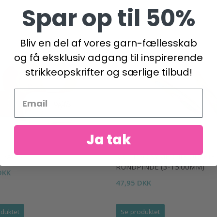
Spar op til 50%
Bliv en del af vores garn-fællesskab
og få eksklusiv adgang til inspirerende
strikkeopskrifter og særlige tilbud!
Ja tak
 PARIS
KNITPRO SYMFONIE UDSKIF
RUNDPINDE (3-15.00MM)
DKK
47,95 DKK
duktet
Se produktet