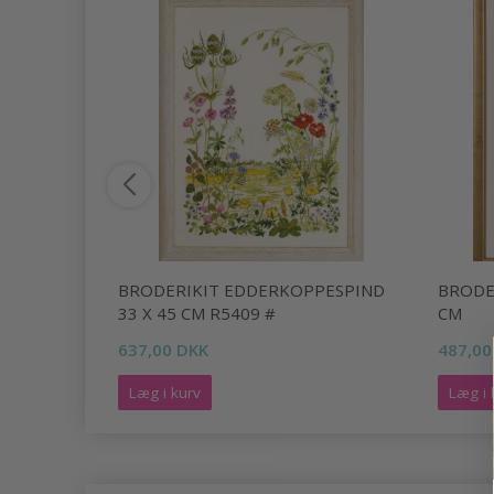
2 31 X 41
BRODERIKIT EDDERKOPPESPIND
BRODER
33 X 45 CM R5409 #
CM
637,00 DKK
487,00
Læg i kurv
Læg i 