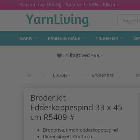
Sensommer Udsalg - Spar op til 50% - Klik her
GARN
PINDE & NÅLE
TILBEHØR
OP
Fri fragt ved 499,-
BRODERI
Broderi kits
M
Broderikit
Edderkoppespind 33 x 45
cm R5409 #
Broderisæt med edderkoppespind
Dimensioner: 33x45 cm