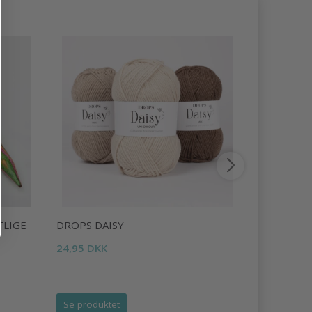
TLIGE
DROPS DAISY
LINDEHOB
24,95 DKK
45,95 DKK
Se produktet
Se produk