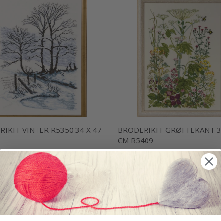
IKIT VINTER R5350 34 X 47
BRODERIKIT GRØFTEKANT 3
CM R5409
 DKK
637,00 DKK
kurv
Læg i kurv