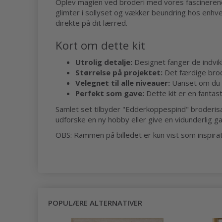
Oplev magien ved broderi med vores fascineren
glimter i sollyset og vækker beundring hos enhv
direkte på dit lærred.
Kort om dette kit
Utrolig detalje:
Designet fanger de indvik
Størrelse på projektet:
Det færdige brode
Velegnet til alle niveauer:
Uanset om du er
Perfekt som gave:
Dette kit er en fantas
Samlet set tilbyder "Edderkoppespind" broderis
udforske en ny hobby eller give en vidunderlig ga
OBS: Rammen på billedet er kun vist som inspira
POPULÆRE ALTERNATIVER