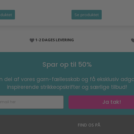
duktet
Se produktet
1-2 DAGES LEVERING
Spar op til 50%
en del af vores garn-fællesskab og få eksklusiv adga
inspirerende strikkeopskrifter og særlige tilbud!
Ja tak!
S
FIND OS PÅ