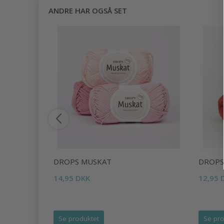
ANDRE HAR OGSÅ SET
X
DROPS MUSKAT
DROPS
14,95 DKK
12,95 
Se produktet
Se pro