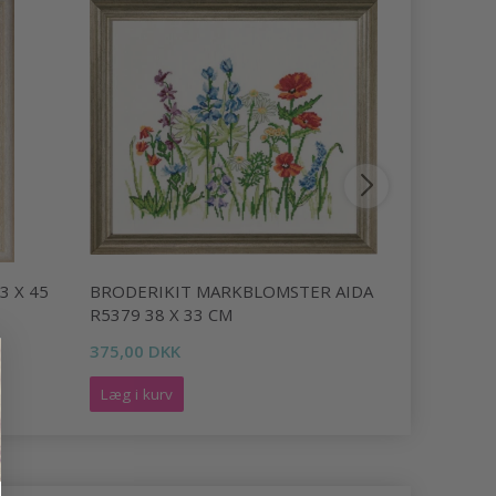
3 X 45
BRODERIKIT MARKBLOMSTER AIDA
BRODERIK
R5379 38 X 33 CM
X 46 CM
375,00 DKK
372,00 DK
Læg i kurv
Læg i kurv