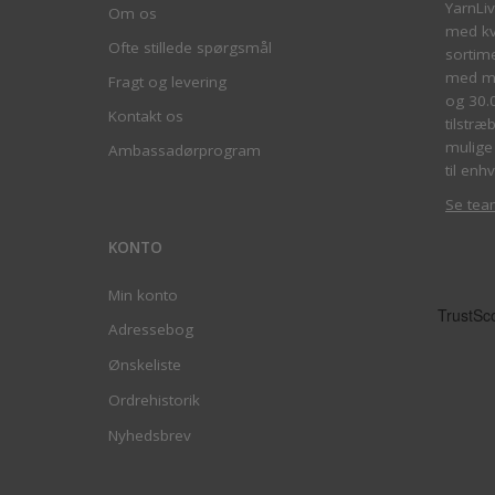
YarnLi
Om os
med kva
Ofte stillede spørgsmål
sortim
med me
Fragt og levering
og 30.
Kontakt os
tilstræ
mulige 
Ambassadørprogram
til enhv
Se tea
KONTO
Min konto
Adressebog
Ønskeliste
Ordrehistorik
Nyhedsbrev