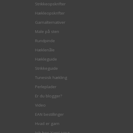
Strikkeopskrifter
Hækleopskrifter
Garnalternativer
Male på sten
Rundpinde
Hæklenåle
Hækleguide
Strikkeguide
Tunesisk hækling
Perleplader
Er du blogger?
Video
EAN bestillinger
Hvad er garn
Job hos YarnLiving