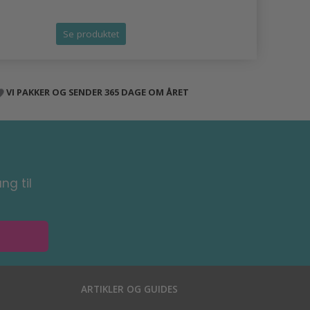
Tilbud udlø
Se produktet
Se produk
VI PAKKER OG SENDER 365 DAGE OM ÅRET
ng til
ARTIKLER OG GUIDES