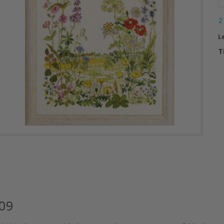
2
L
T
409