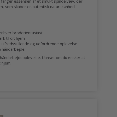
 fanger essensen af et smukt spindelvæv, der
rem, som skaber en autentisk naturskønhed
enhver broderientusiast.
k til dit hjem.
tilfredsstillende og udfordrende oplevelse.
på håndarbejde.
g håndarbejdsoplevelse. Uanset om du ønsker at
t hjem.