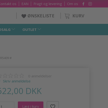
Kontakt os
EAN
Fragt og levering
Om os
KURV
ØNSKELISTE
DSALG
OUTLET
 R5409 #
0
anmeldelser
Skriv anmeldelse
622,00 DKK
Læg i kurv