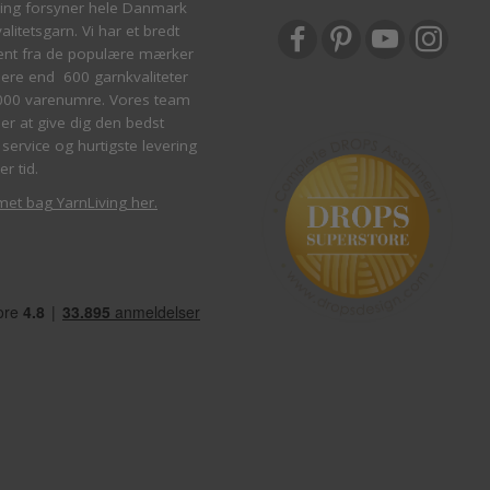
ving forsyner hele Danmark
litetsgarn. Vi har et bredt
ent fra de populære mærker
re end 600 garnkvaliteter
000 varenumre. Vores team
ber at give dig den bedst
service og hurtigste levering
er tid.
met bag YarnLiving her
.