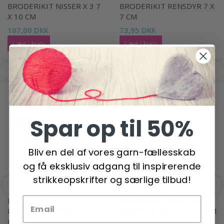
BRODERIKIT NISSER X 3 7
BRODERIKIT RENSDYR 7 X
X 10 CM
7 CM
107,00 DKK
73,95 DKK
Læg i kurv
Læg i kurv
ANDRE HAR OGSÅ SET
Spar op til 50%
-40%
Bliv en del af vores garn-fællesskab
og få eksklusiv adgang til inspirerende
strikkeopskrifter og særlige tilbud!
HOBBYARTS
BRODERIKIT NÅLEPUDE
MASKEMARKØRER,
HJERTE BLOMST 11X11 CM
METALFARVER, 25 STK.