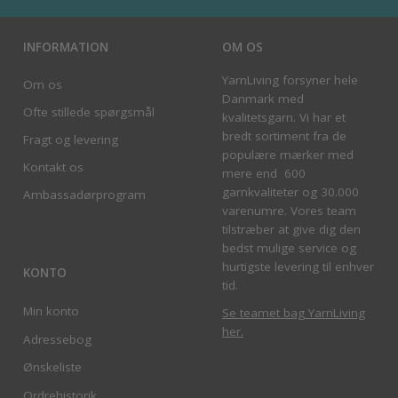
INFORMATION
OM OS
YarnLiving forsyner hele
Om os
Danmark med
Ofte stillede spørgsmål
kvalitetsgarn. Vi har et
bredt sortiment fra de
Fragt og levering
populære mærker med
Kontakt os
mere end 600
garnkvaliteter og 30.000
Ambassadørprogram
varenumre. Vores team
tilstræber at give dig den
bedst mulige service og
hurtigste levering til enhver
KONTO
tid.
Min konto
Se teamet bag YarnLiving
her
.
Adressebog
Ønskeliste
Ordrehistorik