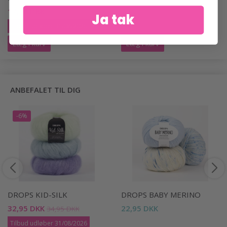
84,95 DKK
17,50 DKK
28,95 DKK
Ja tak
Tilbud udløber 31/08/2026
Læg i kurv
Læg i kurv
ANBEFALET TIL DIG
-6%
DROPS KID-SILK
DROPS BABY MERINO
32,95 DKK
22,95 DKK
34,95 DKK
Tilbud udløber 31/08/2026