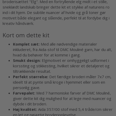
broderisættet "Elg". Med en fortryllende elg midt i et stille,
sneklædt landskab bringer dette kit et stykke af naturens ro
ind i dit hjem. De subtile nuancer af hvide og grå toner gør
motivet både elegant og slående, perfekt til at fordybe dig i
kreativ håndværk.
Kort om dette kit
Komplet sæt:
Med alle nødvendige materialer
inkluderet, fra Aida-stof til DMC Mouliné garn, har du alt,
hvad du behøver for at komme i gang.
Smukt design:
Elgmotivet er omhyggeligt udformet i
korssting og stikkesting, hvilket sikrer et detaljeret og
tiltrækkende resultat.
Perfekt størrelse:
Det færdige broderi måler 7x7 cm,
ideelt til at pynte små kroge i hjemmet eller som en
personlig gave.
Farvepalet:
Med 7 harmoniske farver af DMC Mouliné,
giver dette kit dig mulighed for at lege med nuancer og
dybde i dit broderi.
Høj kvalitet:
Aida 357/00 stof med 5,4 tråde/cm sikrer
en let og nøjagtig broderioplevelse.