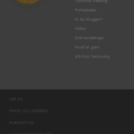
Tunesisk hækling
Perleplader
Er du blogger?
Video
EAN bestillinger
Hvad er garn
Job hos YarnLiving
OM OS
FRAGT OG LEVERING
KONTAKT OS