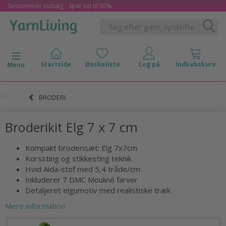
Sensommer Udsalg - Spar op til 50%
Skifte navigation
Menu
BRODERI
Broderikit Elg 7 x 7 cm
Kompakt broderisæt: Elg 7x7cm
Korssting og stikkesting teknik
Hvid Aida-stof med 5,4 tråde/cm
Inkluderer 7 DMC Mouliné farver
Detaljeret elgumotiv med realistiske træk
Mere information