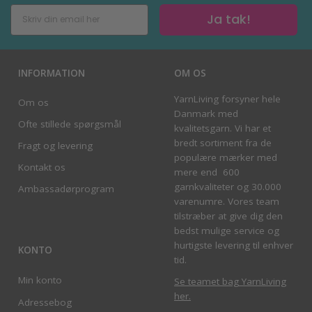
Ja tak!
INFORMATION
OM OS
YarnLiving forsyner hele
Om os
Danmark med
Ofte stillede spørgsmål
kvalitetsgarn. Vi har et
bredt sortiment fra de
Fragt og levering
populære mærker med
Kontakt os
mere end 600
garnkvaliteter og 30.000
Ambassadørprogram
varenumre. Vores team
tilstræber at give dig den
bedst mulige service og
hurtigste levering til enhver
KONTO
tid.
Min konto
Se teamet bag YarnLiving
her
.
Adressebog