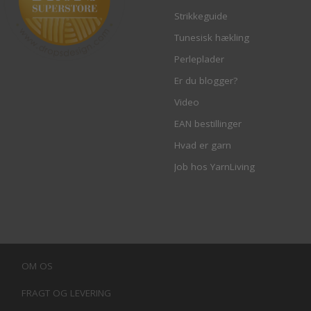
Strikkeguide
Tunesisk hækling
Perleplader
Er du blogger?
Video
EAN bestillinger
Hvad er garn
Job hos YarnLiving
OM OS
FRAGT OG LEVERING