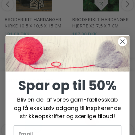
BRODERIKIT HARDANGER
BRODERIKIT HARDANGER
KIRKE 10,5 X 10,5 X 15 CM
HJERTE X3 7,5 X 7 CM
191,00 DKK
107,00 DKK
Læg i kurv
Læg i kurv
Spar op til 50%
ANDRE HAR OGSÅ SET
-51%
Bliv en del af vores garn-fællesskab
og få eksklusiv adgang til inspirerende
strikkeopskrifter og særlige tilbud!