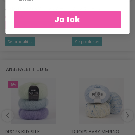
LINDEHOBBY COTTON 8/4
DROPS PARIS
9,95 DKK
12,95 DKK
20,50 DKK
Ja tak
Tilbud udløber 31/08/2026
Se produktet
Se produktet
ANBEFALET TIL DIG
-6%
DROPS KID-SILK
DROPS BABY MERINO