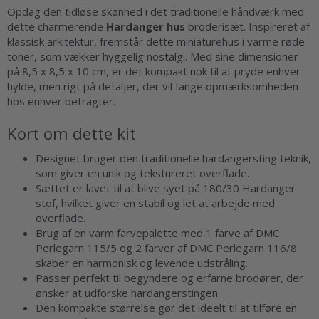
Opdag den tidløse skønhed i det traditionelle håndværk med
dette charmerende
Hardanger hus
broderisæt. Inspireret af
klassisk arkitektur, fremstår dette miniaturehus i varme røde
toner, som vækker hyggelig nostalgi. Med sine dimensioner
på 8,5 x 8,5 x 10 cm, er det kompakt nok til at pryde enhver
hylde, men rigt på detaljer, der vil fange opmærksomheden
hos enhver betragter.
Kort om dette kit
Designet bruger den traditionelle hardangersting teknik,
som giver en unik og tekstureret overflade.
Sættet er lavet til at blive syet på 180/30 Hardanger
stof, hvilket giver en stabil og let at arbejde med
overflade.
Brug af en varm farvepalette med 1 farve af DMC
Perlegarn 115/5 og 2 farver af DMC Perlegarn 116/8
skaber en harmonisk og levende udstråling.
Passer perfekt til begyndere og erfarne brodører, der
ønsker at udforske hardangerstingen.
Den kompakte størrelse gør det ideelt til at tilføre en