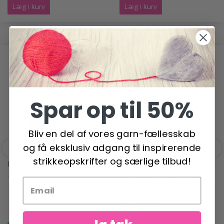
Læg i kurv
Læg i kurv
ANDRE HAR OGSÅ SET
-21%
Spar op til 50%
Bliv en del af vores garn-fællesskab
og få eksklusiv adgang til inspirerende
strikkeopskrifter og særlige tilbud!
DROPS PARIS
KNITPRO SYMFONIE
UDSKIFTLIGE RUNDPINDE
12,95 DKK
(3-15.00MM)
37,95 DKK
47,95 DKK
Tilbud udløber 06/08/2026