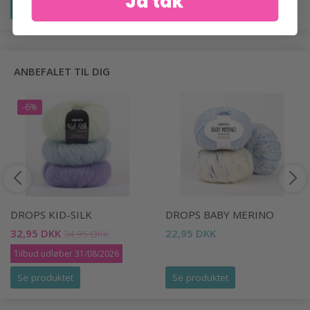
Ja tak
Se produktet
Se produktet
ANBEFALET TIL DIG
-6%
DROPS KID-SILK
DROPS BABY MERINO
32,95 DKK
22,95 DKK
34,95 DKK
Tilbud udløber 31/08/2026
Se produktet
Se produktet