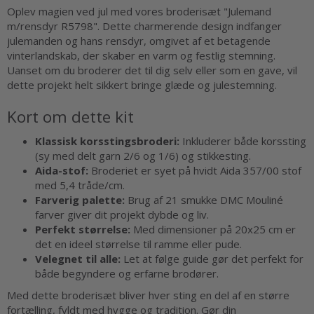
Oplev magien ved jul med vores broderisæt "Julemand
m/rensdyr R5798". Dette charmerende design indfanger
julemanden og hans rensdyr, omgivet af et betagende
vinterlandskab, der skaber en varm og festlig stemning.
Uanset om du broderer det til dig selv eller som en gave, vil
dette projekt helt sikkert bringe glæde og julestemning.
Kort om dette kit
Klassisk korsstingsbroderi:
Inkluderer både korssting
(sy med delt garn 2/6 og 1/6) og stikkesting.
Aida-stof:
Broderiet er syet på hvidt Aida 357/00 stof
med 5,4 tråde/cm.
Farverig palette:
Brug af 21 smukke DMC Mouliné
farver giver dit projekt dybde og liv.
Perfekt størrelse:
Med dimensioner på 20x25 cm er
det en ideel størrelse til ramme eller pude.
Velegnet til alle:
Let at følge guide gør det perfekt for
både begyndere og erfarne brodører.
Med dette broderisæt bliver hver sting en del af en større
fortælling, fyldt med hygge og tradition. Gør din