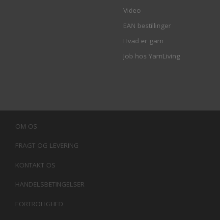
Video
EAN bestillinger
Hvad er garn
Job hos YarnLiving
OM OS
FRAGT OG LEVERING
KONTAKT OS
HANDELSBETINGELSER
FORTROLIGHED