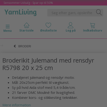
Sensommer Udsalg - Spar op til 50%
Skifte navigation
Menu
BRODERI
Broderikit Julemand med rensdyr
R5798 20 x 25 cm
Detaljeret julemand og rensdyr motiv.
Mål: 20x25cm perfekt til vægkunst.
Sy på hvid Aida stof med 5,4 tråde/cm.
21 farver DMC Mouliné for livagtighed.
Kombiner kors- og stikkesting teknikker.
Mere information