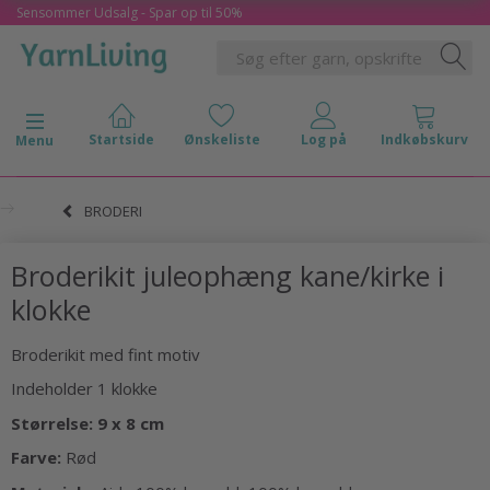
Sensommer Udsalg - Spar op til 50%
Skifte navigation
Menu
BRODERI
Broderikit juleophæng kane/kirke i
klokke
Broderikit med fint motiv
Indeholder 1 klokke
Størrelse: 9 x 8 cm
Farve:
Rød