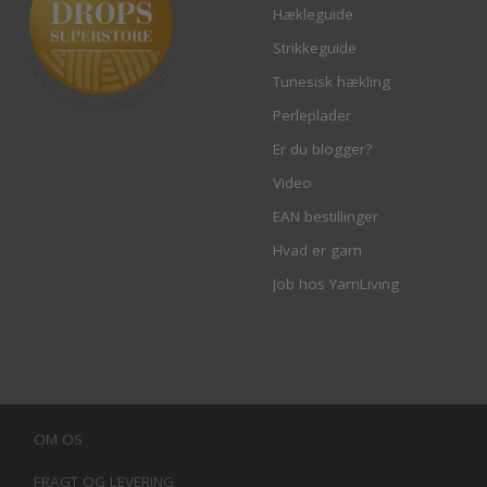
Hækleguide
Strikkeguide
Tunesisk hækling
Perleplader
Er du blogger?
Video
EAN bestillinger
Hvad er garn
Job hos YarnLiving
OM OS
FRAGT OG LEVERING