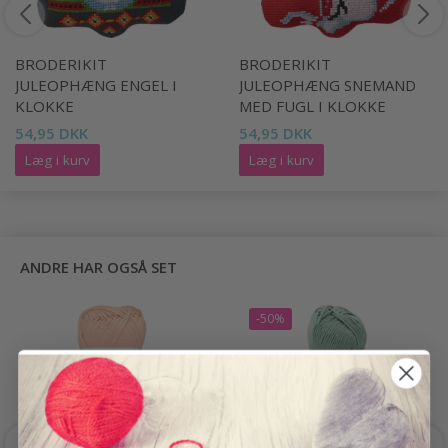
BRODERIKIT
BRODERIKIT
JULEOPHÆNG ENGEL I
JULEOPHÆNG SNEMAND
KLOKKE
MED FUGL I KLOKKE
54,95 DKK
54,95 DKK
Læg i kurv
Læg i kurv
ANDRE HAR OGSÅ SET
-50%