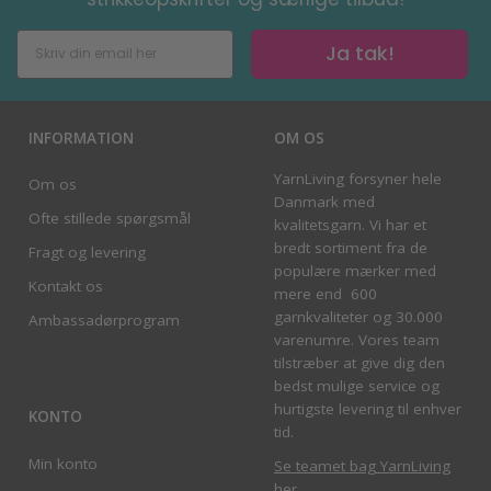
Ja tak!
INFORMATION
OM OS
YarnLiving forsyner hele
Om os
Danmark med
Ofte stillede spørgsmål
kvalitetsgarn. Vi har et
bredt sortiment fra de
Fragt og levering
populære mærker med
Kontakt os
mere end 600
garnkvaliteter og 30.000
Ambassadørprogram
varenumre. Vores team
tilstræber at give dig den
bedst mulige service og
hurtigste levering til enhver
KONTO
tid.
Min konto
Se teamet bag YarnLiving
her
.