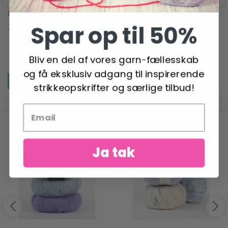
LINDEHOBBY COTTON 6/4
LINDEHOBBY BLOOM 8/8
MERCERIZED COTTON
Spar op til 50%
20,50 DKK
14,95 DKK
29,95 DKK
Tilbud udløber 31/08/2026
Bliv en del af vores garn-fællesskab
og få eksklusiv adgang til inspirerende
Se produktet
Se produktet
strikkeopskrifter og særlige tilbud!
ANBEFALET TIL DIG
Ja tak
-6%