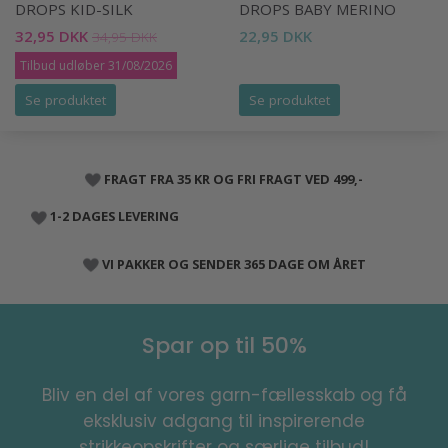
DROPS KID-SILK
DROPS BABY MERINO
32,95 DKK
22,95 DKK
34,95 DKK
Tilbud udløber 31/08/2026
Se produktet
Se produktet
FRAGT FRA 35 KR OG FRI FRAGT VED 499,-
1-2 DAGES LEVERING
VI PAKKER OG SENDER 365 DAGE OM ÅRET
Spar op til 50%
Bliv en del af vores garn-fællesskab og få
eksklusiv adgang til inspirerende
strikkeopskrifter og særlige tilbud!