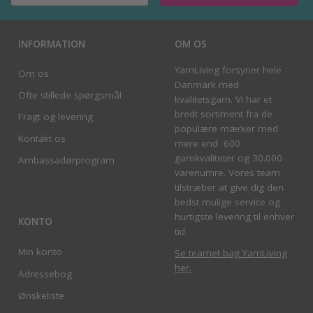
INFORMATION
OM OS
YarnLiving forsyner hele
Om os
Danmark med
Ofte stillede spørgsmål
kvalitetsgarn. Vi har et
bredt sortiment fra de
Fragt og levering
populære mærker med
Kontakt os
mere end 600
garnkvaliteter og 30.000
Ambassadørprogram
varenumre. Vores team
tilstræber at give dig den
bedst mulige service og
hurtigste levering til enhver
KONTO
tid.
Min konto
Se teamet bag YarnLiving
her
.
Adressebog
Ønskeliste