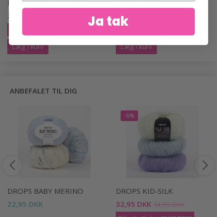
METALÆSKE, 16 DELE
(RØD/HVID)
23,95 DKK
38,95 DKK
39,95 DKK
Ja tak
Tilbud udløber 31/08/2026
Læg i kurv
Læg i kurv
ANBEFALET TIL DIG
-6%
DROPS BABY MERINO
DROPS KID-SILK
22,95 DKK
32,95 DKK
34,95 DKK