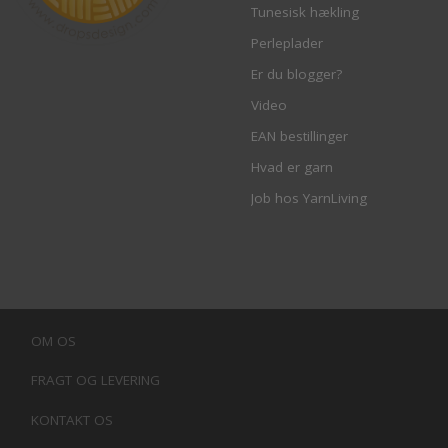
Tunesisk hækling
Perleplader
Er du blogger?
Video
EAN bestillinger
Hvad er garn
Job hos YarnLiving
OM OS
FRAGT OG LEVERING
KONTAKT OS