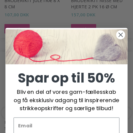
BRODERIKIT JULETRÆ 8 X
BRODERIKIT NISSE MED
8 CM
HJERTE 2 PK 16 Ø CM
107,00 DKK
157,00 DKK
Læg i kurv
Læg i kurv
ANDRE HAR OGSÅ SET
Spar op til 50%
-40%
Bliv en del af vores garn-fællesskab
og få eksklusiv adgang til inspirerende
strikkeopskrifter og særlige tilbud!
HOBBYARTS
CLOVER
STRIKKETILBEHØRSÆT I
OMGANGSTÆLLER/PIND