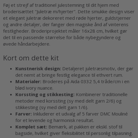
Føj et strejf af traditionel julestemning til dit hjem med
broderisættet "Juletræ m/hjerter". Dette smukke design viser
et elegant juletræ dekoreret med røde hjerter, guldstjerner
og andre detaljer, der fanger den magiske ånd af vinterens
festligheder. Broderiprojektet måler 16x28 cm, hvilket gør
det til en passende størrelse for både nybegyndere og
øvede håndarbejdere.
Kort om dette kit
Kunstnerisk design:
Detaljeret juletræsmotiv, der gør
det nemt at bringe festlig elegance til ethvert rum.
Materialer:
Broderes på Aida 0332 5,4 tråde/cm i en
blød ivory nuance.
Korssting og stikkesting:
Kombinerer traditionelle
metoder med korssting (sy med delt garn 2/6) og
stikkesting (sy med delt garn 1/6).
Farver:
Inkluderer et udvalg af 5 farver DMC Mouliné
for et levende og harmonisk resultat.
Komplet sæt:
Bemærk, at pakken er ekskl. stof til
bagside, hvilket giver fleksibilitet til personlig tilpasning.