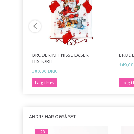
R
BRODERIKIT NISSE LÆSER
BRODE
HISTORIE
149,00
300,00 DKK
Læg i kurv
Læg i 
ANDRE HAR OGSÅ SET
-12%