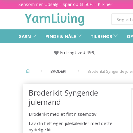
Sensommer Udsalg - Spar op til 50% - Klik her
GARN
PINDE & NÅLE
TILBEHØR
OP
Fri fragt ved 499,-
BRODERI
Broderikit Syngende jul
Broderikit Syngende
julemand
Broderikit med et fint nissemotiv
Lav din helt egen julekalender med dette
nydelige kit