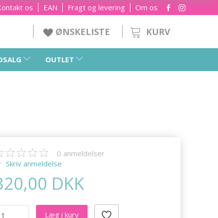
Kontakt os
EAN
Fragt og levering
Om os
KURV
ØNSKELISTE
DSALG
OUTLET
0
anmeldelser
Skriv anmeldelse
320,00 DKK
Læg i kurv