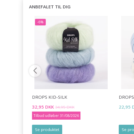
ANBEFALET TIL DIG
-6%
DROPS KID-SILK
DROPS
32,95 DKK
22,95 
34,95 DKK
Tilbud udløber 31/08/2026
Se produktet
Se pro