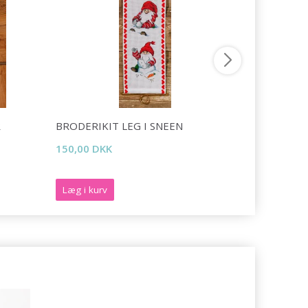
R
BRODERIKIT LEG I SNEEN
BRODERIK
150,00 DKK
400,00 DK
Læg i kurv
Læg i kurv