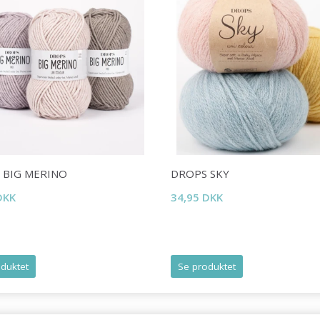
Spar op til 50%
Bliv en del af vores garn-fællesskab
og få eksklusiv adgang til inspirerende
strikkeopskrifter og særlige tilbud!
 BIG MERINO
DROPS SKY
Ja tak
DKK
34,95 DKK
duktet
Se produktet