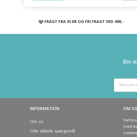
FRAGT FRA 35 KR OG FRI FRAGT VED 499,-
Bliv 
INFORMATION
OM O
YarnLi
Om os
med kva
Ofte stillede spørgsmål
sortim