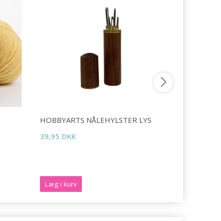
HOBBYARTS NÅLEHYLSTER LYS
DROPS C
39,95 DKK
23,95 DKK
Læg i kurv
Se produk