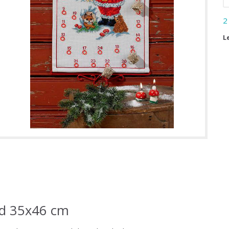
2
L
nd 35x46 cm