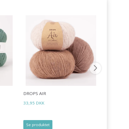
DROPS AIR
DROPS BR
33,95 DKK
20,95 DKK
Se produktet
Se produk