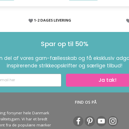
1-2 DAGES LEVERING
Spar op til 50%
en del af vores garn-fællesskab og få eksklusiv adga
inspirerende strikkeopskrifter og særlige tilbud!
Ja tak!
S
FIND OS PÅ
ving forsyner hele Danmark
litetsgarn. Vi har et bredt
ent fra de populære mærker