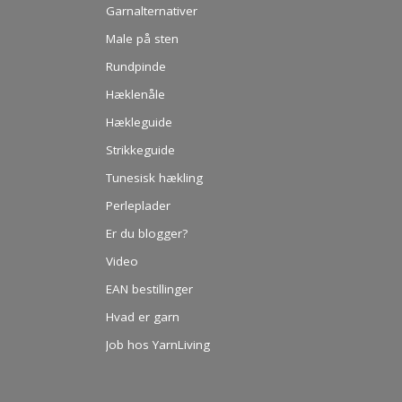
Garnalternativer
Male på sten
Rundpinde
Hæklenåle
Hækleguide
Strikkeguide
Tunesisk hækling
Perleplader
Er du blogger?
Video
EAN bestillinger
Hvad er garn
Job hos YarnLiving