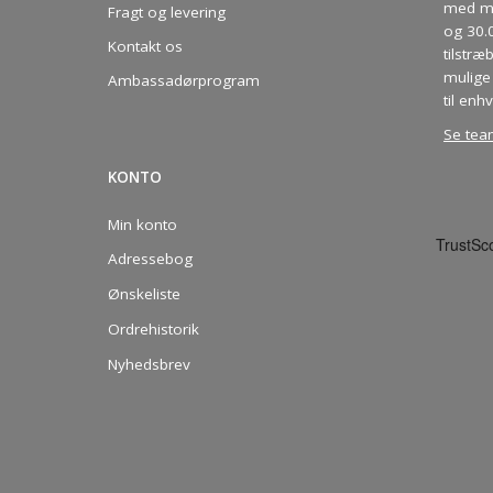
med me
Fragt og levering
og 30.
Kontakt os
tilstræ
mulige 
Ambassadørprogram
til enhv
Se tea
KONTO
Min konto
Adressebog
Ønskeliste
Ordrehistorik
Nyhedsbrev