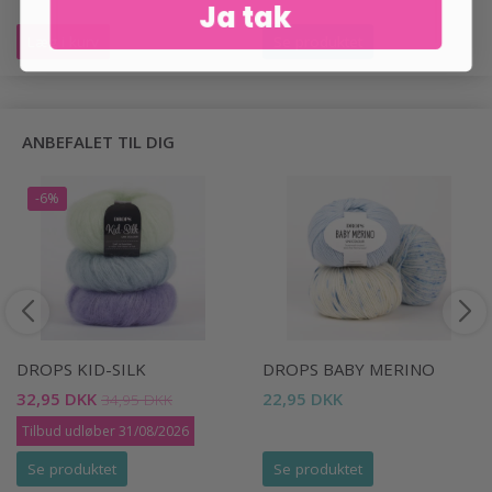
Ja tak
Læg i kurv
Se produktet
ANBEFALET TIL DIG
-6%
DROPS KID-SILK
DROPS BABY MERINO
32,95 DKK
22,95 DKK
34,95 DKK
Tilbud udløber 31/08/2026
Se produktet
Se produktet