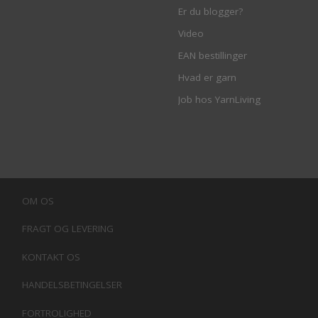
Er du blogger?
Video
EAN bestillinger
Hvad er garn
Job hos YarnLiving
OM OS
FRAGT OG LEVERING
KONTAKT OS
HANDELSBETINGELSER
FORTROLIGHED