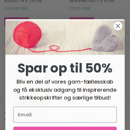
R5500 19 X 19 CM
M/R5961/00 7 X 9 CM
192,00 DKK
73,95 DKK
Læg i kurv
Læg i kurv
ANDRE HAR OGSÅ SET
Spar op til 50%
Bliv en del af vores garn-fællesskab
og få eksklusiv adgang til inspirerende
strikkeopskrifter og særlige tilbud!
BRODERIKIT "SMILE"
DROPS PARIS
STRUDS 18X24 CM R5703
12,95 DKK
140,00 DKK