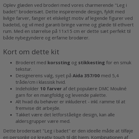
Oplev glæden ved broderi med vores charmerende "Leg i
badet" broderisæt. Dette inspirerende design, fyldt med
livlige farver, fanger et elskeligt motiv af legende figurer ved
badetid, og vil med garanti bringe varme og glæde til ethvert
rum. Med en størrelse på 11x15 cm er dette sæt perfekt til
både nybegyndere og erfarne brodører.
Kort om dette kit
Broderet med
korssting
og
stikkesting
for en smuk
tekstur.
Designerens valg, syet på
Aida 357/00
med 5,4
tråde/cm i klassisk hvid.
Indeholder
10 farver
af det populære DMC Mouliné
garn for en mangfoldig og levende palette.
Alt hvad du behøver er inkluderet - inkl. ramme til at
fremvise dit arbejde.
Takket være det letforståelige design, kan alle
aldersgrupper være med.
Dette broderisæt "Leg i badet" er den ideelle måde at tilføje
en personlig og kreativ touch til dit hjem. Kombinationen af