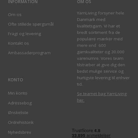
INFORMATION
OM OS
YarnLiving forsyner hele
Om os
Danmark med
Ofte stillede spørgsmål
kvalitetsgarn. Vi har et
bredt sortiment fra de
Fragt og levering
populære mærker med
Kontakt os
mere end 600
garnkvaliteter og 30.000
Ambassadørprogram
varenumre. Vores team
tilstræber at give dig den
bedst mulige service og
hurtigste levering til enhver
KONTO
tid.
Min konto
Se teamet bag YarnLiving
her
.
Adressebog
Ønskeliste
Ordrehistorik
Nyhedsbrev