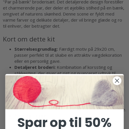
"Par på bænk" broderisæt. Det detaljerede design forestiller
et charmerende par, der deler et øjebliks stilhed på en bænk,
omgivet af naturens skønhed. Denne scene er fyldt med
varme farver og delikate detaljer, der vil bringe glæde og ro
til enhver, der betragter det.
Kort om dette kit
Størrelsesgrundlag:
Færdigt motiv på 29x20 cm,
passer perfekt til at skabe en attraktiv vægdekoration
eller en personlig gave.
Detaljeret broderi:
Kombination af korssting og
stikkesting, der giver et rigt og nuanceret udtryk til
designet.
Kvalitetsmaterialer:
Syet på hvid Aida 357/00 stof
med en tæthed på 5,4 tråde/cm for et robust og
holdbart resultat.
Nøje udvalgte tråde:
Brug af 1 farve DMC Mouliné
sikrer livagtige og holdbare farver i det færdige arbejde.
Pleje og hygge:
Ideelt projekt for broderi-entusiaster,
Spar op til 50%
der ønsker at kombinere kreativitet med afslapning.