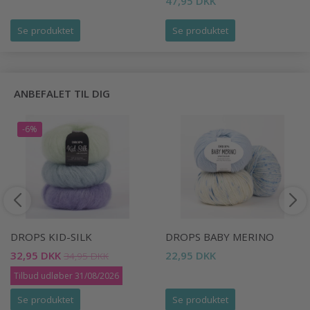
47,95 DKK
Se produktet
Se produktet
ANBEFALET TIL DIG
-6%
DROPS KID-SILK
DROPS BABY MERINO
32,95 DKK
22,95 DKK
34,95 DKK
Tilbud udløber 31/08/2026
Se produktet
Se produktet