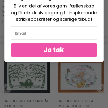
Med "Par på bænk" broderisættet bringer du ikke kun en
Bliv en del af vores garn-fællesskab
kunstnerisk opgave til live, men skaber også et unikt
kunstværk, der fortæller en historie om fredfyldte stunder.
og få eksklusiv adgang til inspirerende
Perfekt som et projekt til dig selv eller som en gave, der vil
strikkeopskrifter og særlige tilbud!
blive værdsat i mange år fremover.
Ja tak
POPULÆRE ALTERNATIVER
BRODERIKIT PAR I ROBÅD
BRODERIKIT STELLA
29 X 20 CM
R5354 30 X 20 CM