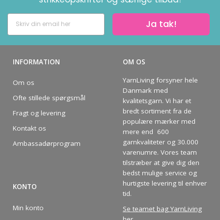
Ja tak!
INFORMATION
OM OS
YarnLiving forsyner hele
Om os
Danmark med
Ofte stillede spørgsmål
kvalitetsgarn. Vi har et
bredt sortiment fra de
Fragt og levering
populære mærker med
Kontakt os
mere end 600
garnkvaliteter og 30.000
Ambassadørprogram
varenumre. Vores team
tilstræber at give dig den
bedst mulige service og
hurtigste levering til enhver
KONTO
tid.
Min konto
Se teamet bag YarnLiving
her
.