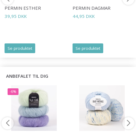
PERMIN ESTHER
PERMIN DAGMAR
Spar op til 50%
39,95 DKK
44,95 DKK
Bliv en del af vores garn-fællesskab
og få eksklusiv adgang til inspirerende
Se produktet
Se produktet
strikkeopskrifter og særlige tilbud!
ANBEFALET TIL DIG
Ja tak
-6%