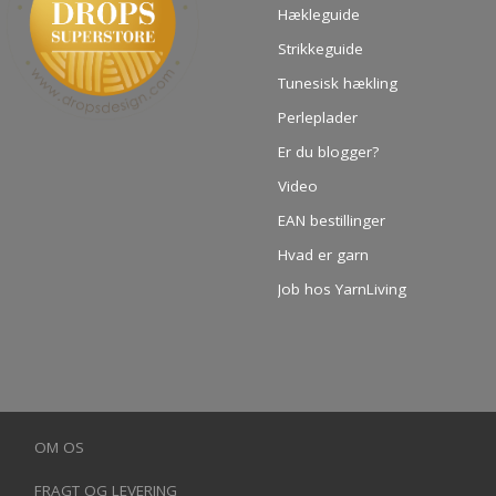
Hækleguide
Strikkeguide
Tunesisk hækling
Perleplader
Er du blogger?
Video
EAN bestillinger
Hvad er garn
Job hos YarnLiving
OM OS
FRAGT OG LEVERING