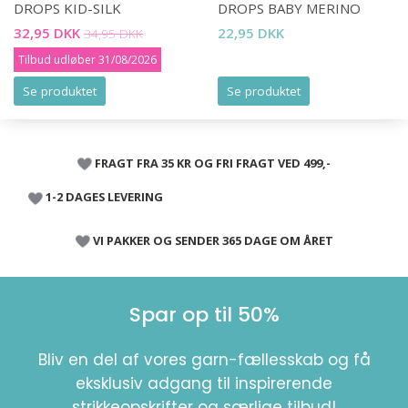
DROPS KID-SILK
DROPS BABY MERINO
32,95 DKK
22,95 DKK
34,95 DKK
Tilbud udløber 31/08/2026
Se produktet
Se produktet
FRAGT FRA 35 KR OG FRI FRAGT VED 499,-
1-2 DAGES LEVERING
VI PAKKER OG SENDER 365 DAGE OM ÅRET
Spar op til 50%
Bliv en del af vores garn-fællesskab og få
eksklusiv adgang til inspirerende
strikkeopskrifter og særlige tilbud!