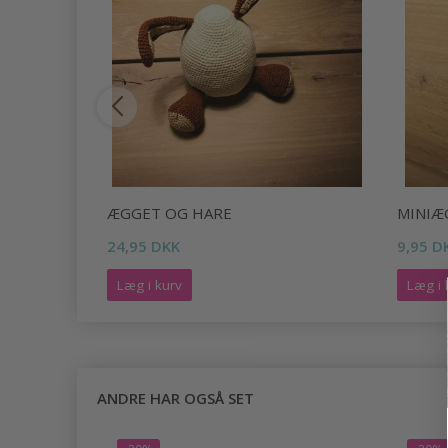
ÆGGET OG HARE
MINIÆ
24,95 DKK
9,95 D
Læg i kurv
Læg i 
ANDRE HAR OGSÅ SET