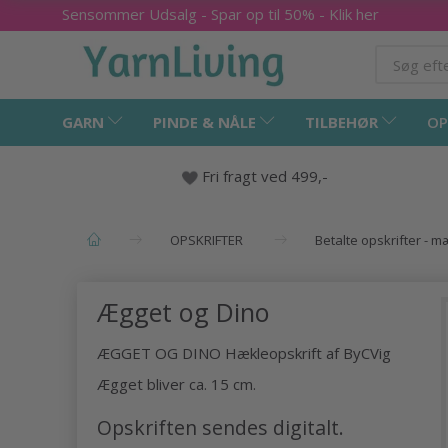
Sensommer Udsalg - Spar op til 50% - Klik her
GARN
PINDE & NÅLE
TILBEHØR
OP
Fri fragt ved 499,-
OPSKRIFTER
Betalte opskrifter - 
Ægget og Dino
ÆGGET OG DINO Hækleopskrift af ByCVig
Ægget bliver ca. 15 cm.
Opskriften sendes digitalt.