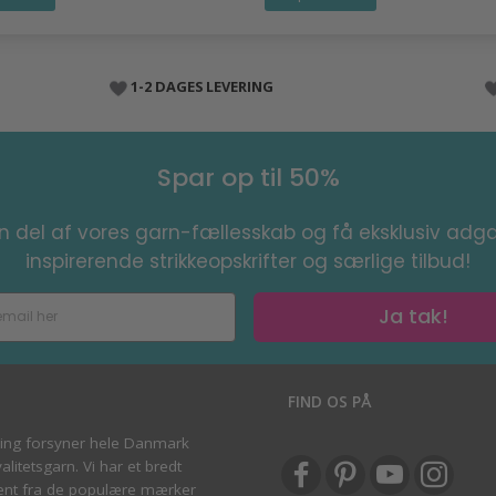
1-2 DAGES LEVERING
Spar op til 50%
en del af vores garn-fællesskab og få eksklusiv adga
inspirerende strikkeopskrifter og særlige tilbud!
Ja tak!
S
FIND OS PÅ
ving forsyner hele Danmark
litetsgarn. Vi har et bredt
ent fra de populære mærker