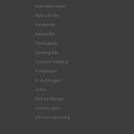
Garnalternativer
Male på sten
Rundpinde
Hæklenåle
Hækleguide
Strikkeguide
Tunesisk hækling
Perleplader
Er du blogger?
Video
EAN bestillinger
Hvad er garn
Job hos YarnLiving