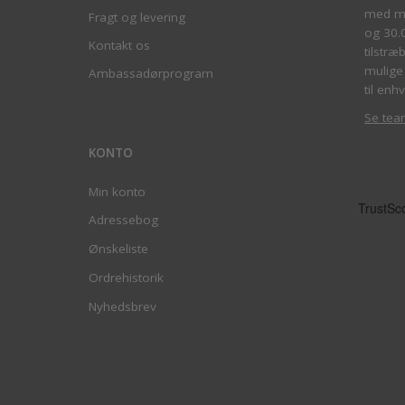
med me
Fragt og levering
og 30.
Kontakt os
tilstræ
mulige 
Ambassadørprogram
til enhv
Se tea
KONTO
Min konto
Adressebog
Ønskeliste
Ordrehistorik
Nyhedsbrev