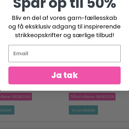
Spar op til 50%
-20%
Bliv en del af vores garn-fællesskab
og få eksklusiv adgang til inspirerende
strikkeopskrifter og særlige tilbud!
Ja tak
RO KARBONZ FASTE
KNITPRO KARBONZ FASTE
INDE 80 CM (2-8.00MM)
RUNDPINDE 40 CM (2-6.00M
DKK
65,95 DKK
81,95 DKK
81,95 DKK
udløber 06/08/2026
Tilbud udløber 06/08/2026
duktet
Se produktet