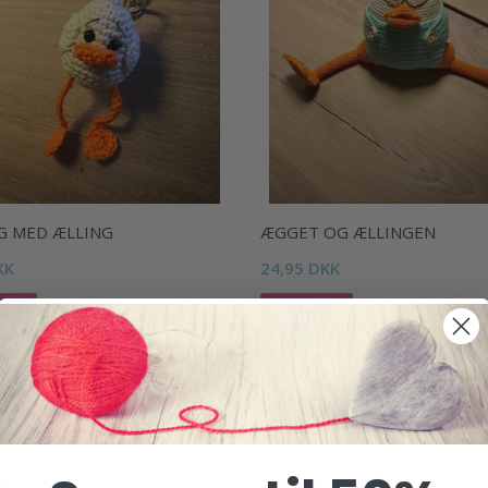
G MED ÆLLING
ÆGGET OG ÆLLINGEN
KK
24,95 DKK
kurv
Læg i kurv