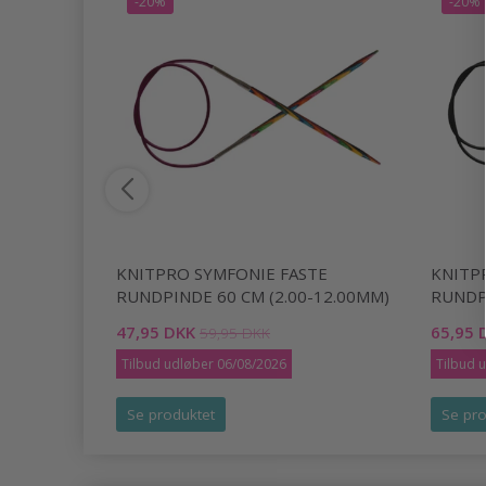
-20%
-20%
INDE 60
KNITPRO SYMFONIE FASTE
KNITP
RUNDPINDE 60 CM (2.00-12.00MM)
RUNDP
47,95 DKK
65,95 
59,95 DKK
Tilbud udløber 06/08/2026
Tilbud 
Se produktet
Se pro