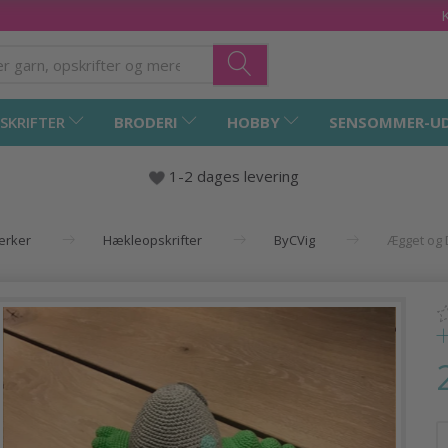
SKRIFTER
BRODERI
HOBBY
SENSOMMER-U
1-2 dages levering
mærker
Hækleopskrifter
ByCVig
Ægget og 