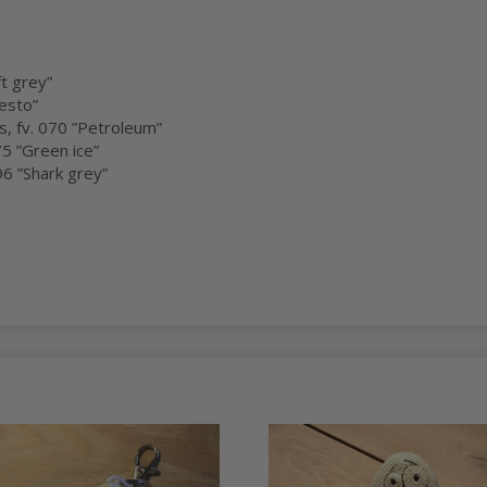
t grey”
esto”
, fv. 070 ”Petroleum”
75 ”Green ice”
96 ”Shark grey”