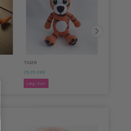
TIGER
HR. RÆV
29,95 DKK
29,95 DKK
Læg i kurv
Læg i kurv