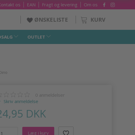
Kontakt os
EAN
Fragt og levering
Om os
KURV
ØNSKELISTE
DSALG
OUTLET
Dino
0
anmeldelser
Skriv anmeldelse
24,95 DKK
Læg i kurv