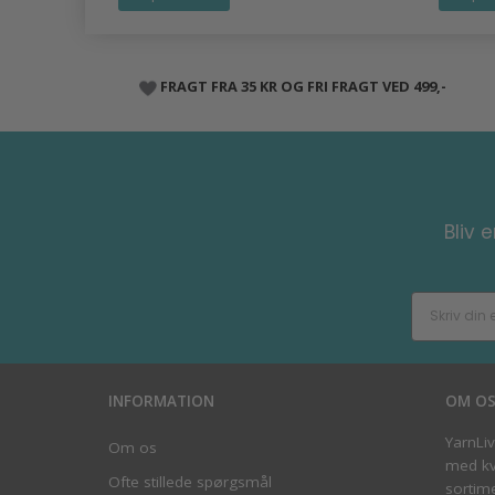
FRAGT FRA 35 KR OG FRI FRAGT VED 499,-
Bliv 
INFORMATION
OM O
YarnLi
Om os
med kva
Ofte stillede spørgsmål
sortim