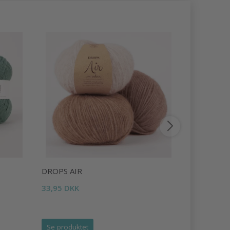
DROPS AIR
DROPS LI
33,95 DKK
16,95 DKK
Tilbud udlø
Se produktet
Se produk