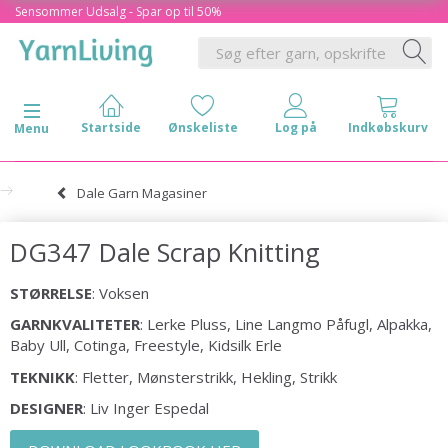
Sensommer Udsalg - Spar op til 50%
Skifte navigation
Menu
Dale Garn Magasiner
DG347 Dale Scrap Knitting
STØRRELSE
: Voksen
GARNKVALITETER
: Lerke Pluss, Line Langmo Påfugl, Alpakka,
Baby Ull, Cotinga, Freestyle, Kidsilk Erle
TEKNIKK
: Fletter, Mønsterstrikk, Hekling, Strikk
DESIGNER
: Liv Inger Espedal