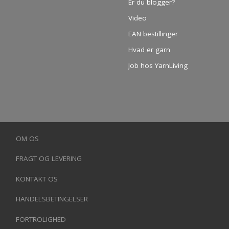
Er du blogger?
Video
EAN bestillinger
Hvad er garn
Job hos YarnLiving
OM OS
FRAGT OG LEVERING
KONTAKT OS
HANDELSBETINGELSER
FORTROLIGHED