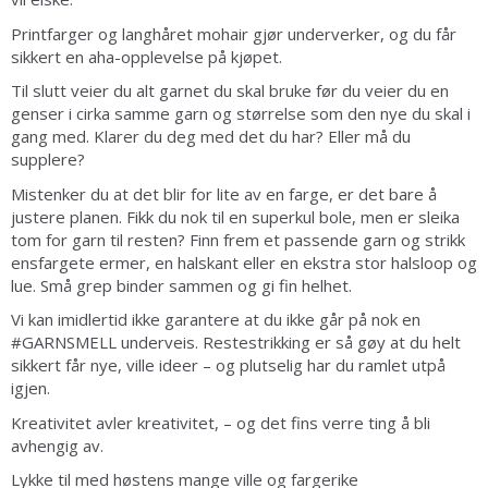
Printfarger og langhåret mohair gjør underverker, og du får
sikkert en aha-opplevelse på kjøpet.
Til slutt veier du alt garnet du skal bruke før du veier du en
genser i cirka samme garn og størrelse som den nye du skal i
gang med. Klarer du deg med det du har? Eller må du
supplere?
Mistenker du at det blir for lite av en farge, er det bare å
justere planen. Fikk du nok til en superkul bole, men er sleika
tom for garn til resten? Finn frem et passende garn og strikk
ensfargete ermer, en halskant eller en ekstra stor halsloop og
lue. Små grep binder sammen og gi fin helhet.
Vi kan imidlertid ikke garantere at du ikke går på nok en
#GARNSMELL underveis. Restestrikking er så gøy at du helt
sikkert får nye, ville ideer – og plutselig har du ramlet utpå
igjen.
Kreativitet avler kreativitet, – og det fins verre ting å bli
avhengig av.
Lykke til med høstens mange ville og fargerike