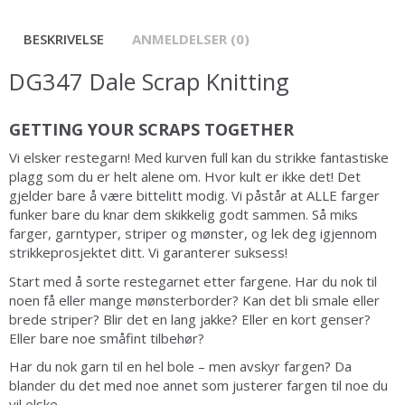
BESKRIVELSE
ANMELDELSER (0)
DG347 Dale Scrap Knitting
GETTING YOUR SCRAPS TOGETHER
Vi elsker restegarn! Med kurven full kan du strikke fantastiske
plagg som du er helt alene om. Hvor kult er ikke det! Det
gjelder bare å være bittelitt modig. Vi påstår at ALLE farger
funker bare du knar dem skikkelig godt sammen. Så miks
farger, garntyper, striper og mønster, og lek deg igjennom
strikkeprosjektet ditt. Vi garanterer suksess!
Start med å sorte restegarnet etter fargene. Har du nok til
noen få eller mange mønsterborder? Kan det bli smale eller
brede striper? Blir det en lang jakke? Eller en kort genser?
Eller bare noe småfint tilbehør?
Har du nok garn til en hel bole – men avskyr fargen? Da
blander du det med noe annet som justerer fargen til noe du
vil elske.