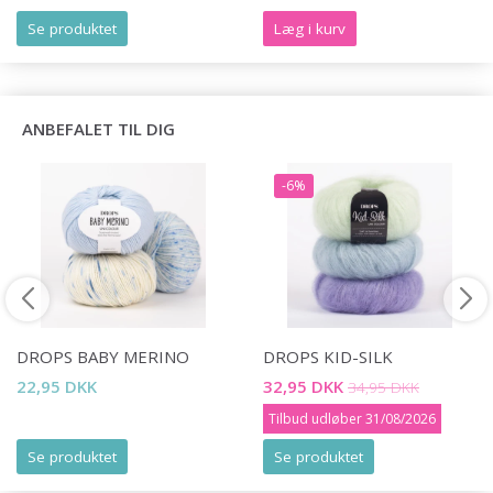
Se produktet
Læg i kurv
ANBEFALET TIL DIG
-6%
DROPS BABY MERINO
DROPS KID-SILK
22,95 DKK
32,95 DKK
34,95 DKK
Tilbud udløber 31/08/2026
Se produktet
Se produktet