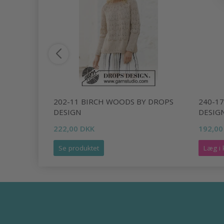
ROPS
202-11 BIRCH WOODS BY DROPS
240-17
DESIGN
DESIG
222,00 DKK
192,00
Se produktet
Læg i 