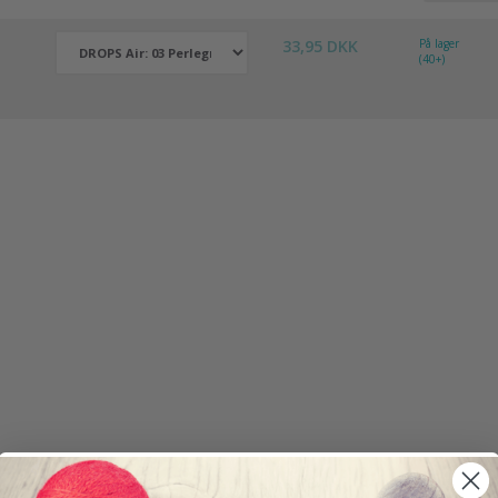
33,95 DKK
På lager
(40+)