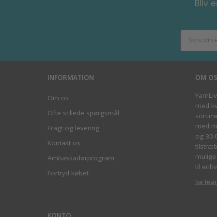
Bliv 
INFORMATION
OM O
YarnLi
Om os
med kva
Ofte stillede spørgsmål
sortim
med me
Fragt og levering
og 30.
Kontakt os
tilstræ
mulige 
Ambassadørprogram
til enhv
Fortryd købet
Se tea
KONTO