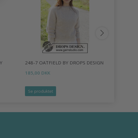
Y
248-7 OATFIELD BY DROPS DESIGN
248-24 PE
DROPS DE
185,00 DKK
222,00 DK
Se produktet
Se produk