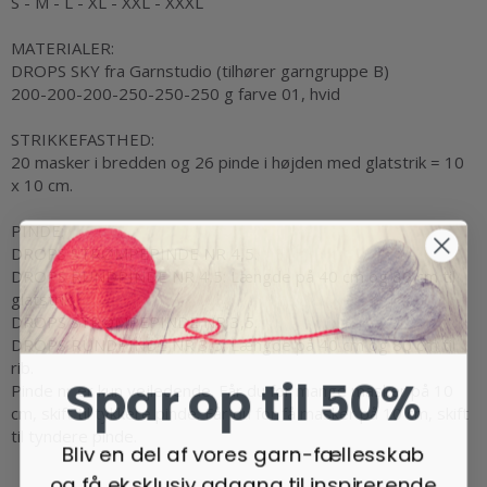
S - M - L - XL - XXL - XXXL
MATERIALER:
DROPS SKY fra Garnstudio (tilhører garngruppe B)
200-200-200-250-250-250 g farve 01, hvid
STRIKKEFASTHED:
20 masker i bredden og 26 pinde i højden med glatstrik = 10
x 10 cm.
PINDE:
DROPS STRØMPEPINDE NR 4,5.
DROPS RUNDPINDE NR 4,5: Længde på 40 cm og 80 cm til
glatstrik.
DROPS STRØMPEPINDE NR 3,5.
DROPS RUNDPINDE NR 3,5: Længde på 40 cm og 80 cm til
rib.
Spar op til 50%
Pinde nr er kun vejledende. Får du for mange masker på 10
cm, skift til tykkere pinde. Får du for få masker på 10 cm, skift
til tyndere pinde.
Bliv en del af vores garn-fællesskab
og få eksklusiv adgang til inspirerende