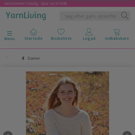
Sensommer Udsalg - Spar op til 50%
Skifte navigation
Menu
Damer