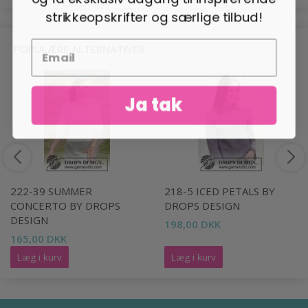
strikkeopskrifter og særlige tilbud!
POPULÆRE ALTERNATIVER
Ja tak
222-39 SUMMER
218-5 ICED PETALS BY
CONCERTO BY DROPS
DROPS DESIGN
DESIGN
198,00 DKK
165,00 DKK
Læg i kurv
Læg i kurv