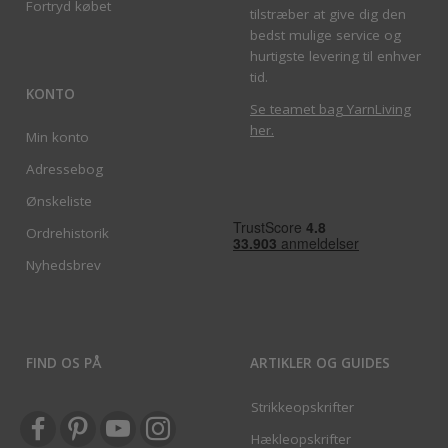
Fortryd købet
tilstræber at give dig den
bedst mulige service og
hurtigste levering til enhver
tid.
KONTO
Se teamet bag YarnLiving
her
.
Min konto
Adressebog
Ønskeliste
Ordrehistorik
Nyhedsbrev
FIND OS PÅ
ARTIKLER OG GUIDES
Strikkeopskrifter
Hækleopskrifter