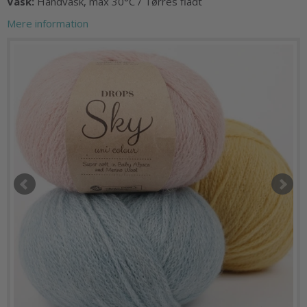
Vask:
Håndvask, max 30°C / Tørres fladt
Mere information