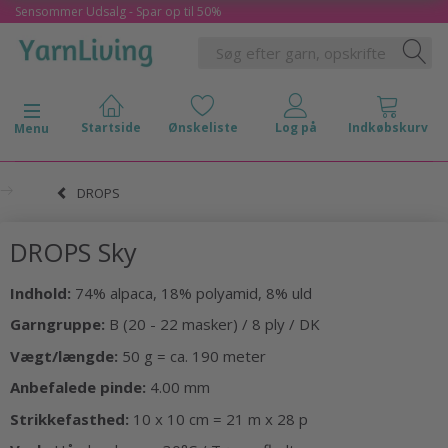
Sensommer Udsalg - Spar op til 50%
Skifte navigation
Menu
DROPS
DROPS Sky
Indhold:
74% alpaca, 18% polyamid, 8% uld
Garngruppe:
B (20 - 22 masker) / 8 ply / DK
Vægt/længde:
50 g = ca. 190 meter
Anbefalede pinde:
4.00 mm
Strikkefasthed:
10 x 10 cm = 21 m x 28 p