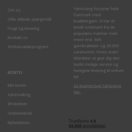
YarnLiving forsyner hele
Om os
Danmark med
Ofte stillede spørgsmål
kvalitetsgarn. Vi har et
bredt sortiment fra de
Fragt og levering
populære mærker med
Kontakt os
mere end 600
garnkvaliteter og 30.000
Ambassadørprogram
varenumre. Vores team
tilstræber at give dig den
bedst mulige service og
hurtigste levering til enhver
KONTO
tid.
Min konto
Se teamet bag YarnLiving
her
.
Adressebog
Ønskeliste
Ordrehistorik
Nyhedsbrev