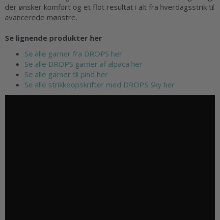
der ønsker komfort og et flot resultat i alt fra hverdagsstrik til
avancerede mønstre.
Se lignende produkter her
Se alle garner fra DROPS her
Se alle DROPS garner af alpaca her
Se alle garner til pind her
Se alle strikkeopskrifter med DROPS Sky her