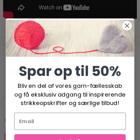
POPULÆRE ALTERNATIVER
Spar op til 50%
-6%
Bliv en del af vores garn-fællesskab
og få eksklusiv adgang til inspirerende
strikkeopskrifter og særlige tilbud!
DROPS SOFT TWEED
DROPS PUNA
28,95 DKK
23,95 DKK
30,95 DKK
Tilbud udløber 31/08/2026