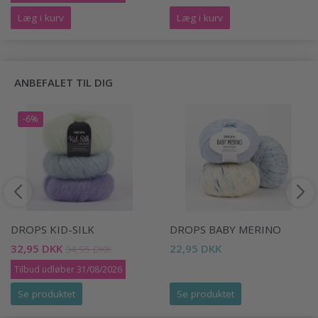
Læg i kurv
Læg i kurv
ANBEFALET TIL DIG
-6%
DROPS KID-SILK
DROPS BABY MERINO
32,95 DKK
22,95 DKK
34,95 DKK
Tilbud udløber 31/08/2026
Se produktet
Se produktet