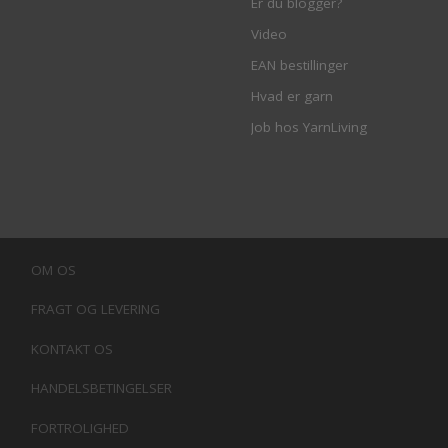
Er du blogger?
Video
EAN bestillinger
Hvad er garn
Job hos YarnLiving
OM OS
FRAGT OG LEVERING
KONTAKT OS
HANDELSBETINGELSER
FORTROLIGHED