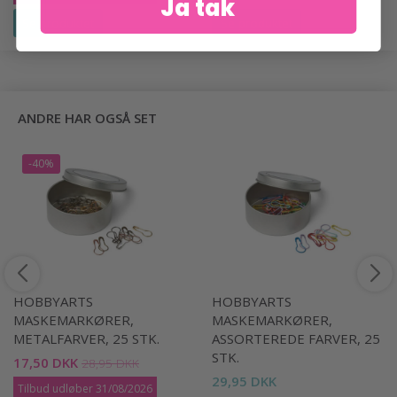
Ja tak
Se produktet
Se produktet
ANDRE HAR OGSÅ SET
-40%
HOBBYARTS
HOBBYARTS
MASKEMARKØRER,
MASKEMARKØRER,
METALFARVER, 25 STK.
ASSORTEREDE FARVER, 25
STK.
17,50 DKK
28,95 DKK
29,95 DKK
Tilbud udløber 31/08/2026