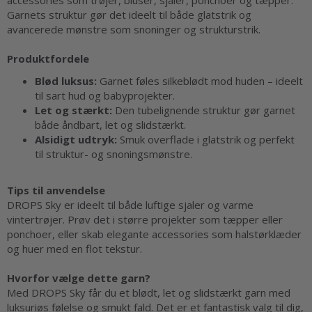
accessories som trøjer, bluser, sjaler, ponchoer og tæpper.
Garnets struktur gør det ideelt til både glatstrik og
avancerede mønstre som snoninger og strukturstrik.
Produktfordele
Blød luksus:
Garnet føles silkeblødt mod huden – ideelt
til sart hud og babyprojekter.
Let og stærkt:
Den tubelignende struktur gør garnet
både åndbart, let og slidstærkt.
Alsidigt udtryk:
Smuk overflade i glatstrik og perfekt
til struktur- og snoningsmønstre.
Tips til anvendelse
DROPS Sky er ideelt til både luftige sjaler og varme
vintertrøjer. Prøv det i større projekter som tæpper eller
ponchoer, eller skab elegante accessories som halstørklæder
og huer med en flot tekstur.
Hvorfor vælge dette garn?
Med DROPS Sky får du et blødt, let og slidstærkt garn med
luksuriøs følelse og smukt fald. Det er et fantastisk valg til dig,