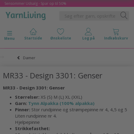
Sensommer Udsalg - Spar op til 50%
Skifte navigation
Menu
Damer
MR33 - Design 3301: Genser
MR33 - Design 3301:
Genser
Størrelser:
XS (S) M (L) XL (XXL)
Garn:
Tynn Alpakka (100% alpakka)
Pinner:
Stor rundpinne og strømpepinne nr 4, 4,5 og 5
Liten rundpinne nr 4.
Hjelpepinne
Strikkefasthet: