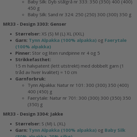
Baby Silk: Dyb stålgrå nr 333:
350 (350) 400
(400)
450 g
Baby Silk: Sand nr 324: 250 (250) 300 (300) 350 g
MR33 - Design 3303:
Genser
Størrelser:
XS (S) M (L) XL (XXL)
Garn:
Tynn Alpakka (100% alpakka)
og
Faerytale
(100% alpakka)
Pinner:
Stor og liten rundpinne nr 4 og 5
Strikkefasthet:
15 m halvpatent (lett utstrekt) med dobbelt garn (1
tråd av hver kvalitet) = 10 cm
Garnforbruk:
Tynn Alpakka: Natur nr 101: 300 (300) 350 (400)
400 (450) g
Faerytale: Natur nr 701: 300 (300) 300 (350) 350
(350) g
MR33 - Design 3304:
Jakke
Størrelser:
S (M) L (XL)
Garn:
Tynn Alpakka (100% alpakka)
og
Baby Silk
(80% alpakka, 20% silke)