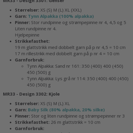
MR33 - Design 3301:
Genser
Størrelser:
XS (S) M (L) XL (XXL)
Garn:
Tynn Alpakka (100% alpakka)
Pinner:
Stor rundpinne og strømpepinne nr 4, 4,5 og 5
Liten rundpinne nr 4.
Hjelpepinne
Strikkefasthet:
19 m glattstrikk med dobbelt garn på p nr 4,5 = 10 cm
17 m rillestrikk med dobbelt garn på p nr 4 = 10 cm
Garnforbruk:
Tynn Alpakka: Sand nr 161:
350 (400)
400
(450)
450 (500) g
Tynn Alpakka: Lys grå nr 114:
350 (400)
400
(450)
450 (500) g
MR33 - Design 3302:
Kjole
Størrelser:
XS (S) M (L) XL
Garn:
Baby Silk (80% alpakka, 20% silke)
Pinner:
Stor og liten rundpinne og strømpepinner nr 3
Strikkefasthet:
26 m glattstrikk = 10 cm
Garnforbruk: