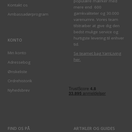
populære mærker med
Kontakt os
mere end 600
garnkvaliteter og 30.000
Ambassadørprogram
varenumre. Vores team
tilstræber at give dig den
bedst mulige service og
hurtigste levering til enhver
KONTO
tid.
Min konto
Se teamet bag YarnLiving
her
.
Adressebog
Ønskeliste
Ordrehistorik
Nyhedsbrev
FIND OS PÅ
ARTIKLER OG GUIDES