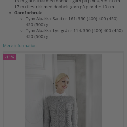
19 m glattstrikk med dobbelt garn på p nr 4,5 = 10 cm
17 m rillestrikk med dobbelt garn på p nr 4 = 10 cm
Garnforbruk:
Tynn Alpakka: Sand nr 161:
350 (400)
400
(450)
450 (500) g
Tynn Alpakka: Lys grå nr 114:
350 (400)
400
(450)
450 (500) g
Mere information
-11%