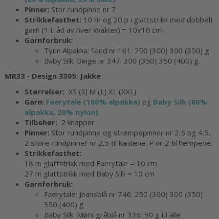
Pinner:
Stor rundpinne nr 7
Strikkefasthet:
10 m og 20 p i glattstrikk med dobbelt
garn (1 tråd av hver kvalitet) = 10x10 cm
Garnforbruk:
Tynn Alpakka: Sand nr 161: 250 (300) 300 (350) g
Baby Silk: Beige nr 347: 300 (350) 350 (400) g.
MR33 - Design 3305:
Jakke
Størrelser:
XS (S) M (L) XL (XXL)
Garn:
Faerytale (100% alpakka)
og
Baby Silk (80%
alpakka, 20% nylon)
Tilbehør:
2 knapper
Pinner:
Stor rundpinne og strømpepinner nr 2,5 og 4,5.
2 store rundpinner nr 2,5 til kantene. P nr 2 til hempene.
Strikkefasthet:
18 m glattstrikk med Faerytale = 10 cm
27 m glattstrikk med Baby Silk = 10 cm
Garnforbruk:
Faerytale: Jeansblå nr 746: 250 (300) 300 (350)
350 (400) g
Baby Silk: Mørk gråblå nr 336: 50 g til alle