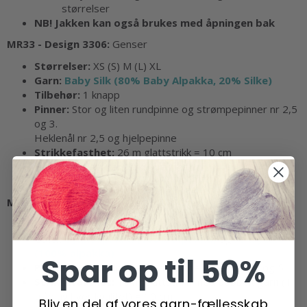
størrelser
NB! Jakken kan også brukes med åpningen bak
MR33 - Design 3306:
Genser
Størrelser:
XS (S) M (L) XL
Garn:
Baby Silk (80% Baby Alpakka, 20% Silke)
Tilbehør:
1 knapp
Pinner:
Stor og liten rundpinne og strømpepinner nr 2,5
og 3.
Heklenål nr 2,5 og hjelpepinne
Strikkefasthet:
26 m glattstrikk = 10 cm
Garnforbruk:
Babysilk: Strågrønn nr 344: 400 (450)
500 (500) (550) g
MR33 - Design 3307:
Jakke
Størrelser:
XS/S (M/L) XL/XXL
Garn:
Tynn Alpakka (100% alpakka)
og
Faerytale
(100% alpakka)
Spar op til 50%
Pinner:
Stor rundpinne og strømpepinner nr 4,5 og 5
Strikkefasthet:
16 m glattstrikk med dobbelt garn (1
tråd av hver kvalitet) = 10 cm
Bliv en del af vores garn-fællesskab