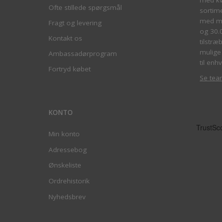
Ofte stillede spørgsmål
sortim
med me
Fragt og levering
og 30.
Kontakt os
tilstræ
mulige 
Ambassadørprogram
til enhv
Fortryd købet
Se tea
KONTO
Min konto
Adressebog
Ønskeliste
Ordrehistorik
Nyhedsbrev