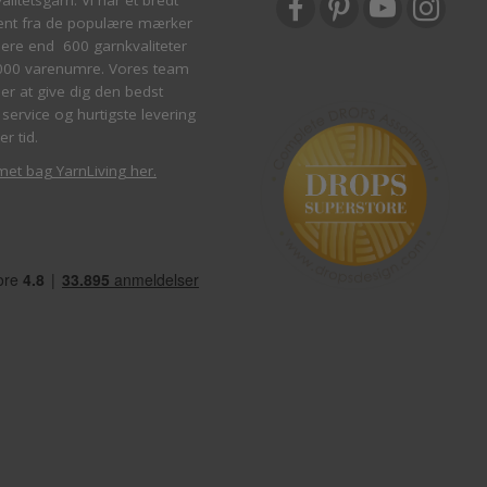
ent fra de populære mærker
re end 600 garnkvaliteter
000 varenumre. Vores team
ber at give dig den bedst
service og hurtigste levering
er tid.
met bag YarnLiving her
.