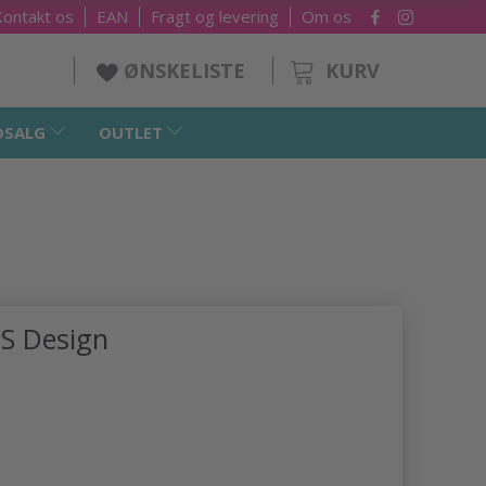
Kontakt os
EAN
Fragt og levering
Om os
KURV
ØNSKELISTE
DSALG
OUTLET
PS Design