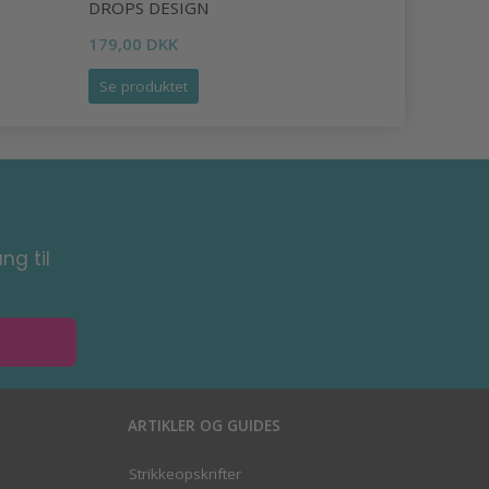
DROPS DESIGN
DESIGN
179,00 DKK
335,00 DK
Se produktet
Læg i kurv
ng til
ARTIKLER OG GUIDES
Strikkeopskrifter