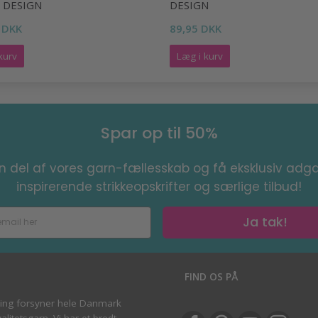
 DESIGN
DESIGN
 DKK
89,95 DKK
kurv
Læg i kurv
Spar op til 50%
en del af vores garn-fællesskab og få eksklusiv adga
inspirerende strikkeopskrifter og særlige tilbud!
Ja tak!
S
FIND OS PÅ
ving forsyner hele Danmark
litetsgarn. Vi har et bredt