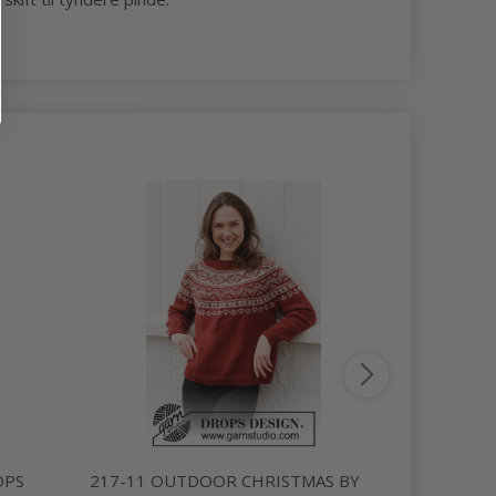
OPS
217-11 OUTDOOR CHRISTMAS BY
215-24 FO