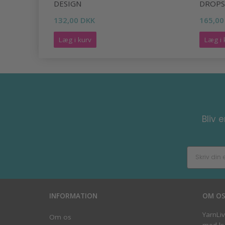
DESIGN
DROPS
132,00 DKK
165,00
Læg i kurv
Læg i 
Bliv 
INFORMATION
OM O
YarnLi
Om os
med kva