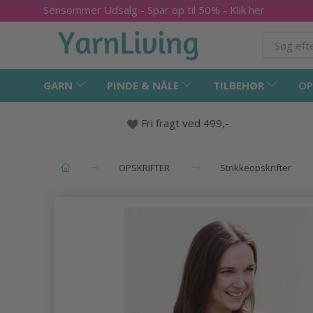
Sensommer Udsalg - Spar op til 50% - Klik her
GARN
PINDE & NÅLE
TILBEHØR
OP
Fri fragt ved 499,-
OPSKRIFTER
Strikkeopskrifter