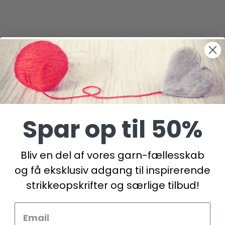
Spar op til 50%
Bliv en del af vores garn-fællesskab
strik = 10 x 10 cm.
og få eksklusiv adgang til inspirerende
strikkeopskrifter og særlige tilbud!
r 80 cm til glatstrik.
 eller 80 cm til rib.
på 10 cm, skift til tykkere pinde. Får du for få masker på 10 cm, s