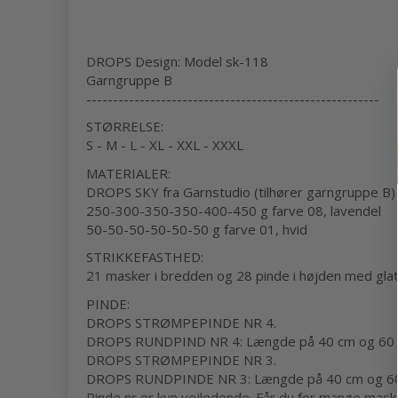
DROPS Design: Model sk-118
Garngruppe B
-------------------------------------------------------
STØRRELSE:
S - M - L - XL - XXL - XXXL
MATERIALER:
DROPS SKY fra Garnstudio (tilhører garngruppe B)
250-300-350-350-400-450 g farve 08, lavendel
50-50-50-50-50-50 g farve 01, hvid
STRIKKEFASTHED:
21 masker i bredden og 28 pinde i højden med glat
PINDE:
DROPS STRØMPEPINDE NR 4.
DROPS RUNDPIND NR 4: Længde på 40 cm og 60 elle
DROPS STRØMPEPINDE NR 3.
DROPS RUNDPINDE NR 3: Længde på 40 cm og 60 cm
Pinde nr er kun vejledende. Får du for mange masker 