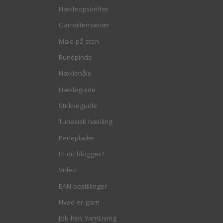
Hækleopskrifter
Garnalternativer
Male på sten
Rundpinde
Hæklenåle
Hækleguide
Strikkeguide
Tunesisk hækling
Perleplader
Er du blogger?
Video
EAN bestillinger
Hvad er garn
Job hos YarnLiving