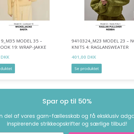
19_M35 MODEL 35 –
9410324_M23 MODEL 23 – 
OOK 19: WRAP-JAKKE
KNITS 4: RAGLANSWEATER
 DKK
401,00 DKK
duktet
Se produktet
Spar op til 50%
en del af vores garn-fællesskab og få eksklusiv adga
inspirerende strikkeopskrifter og særlige tilbud!