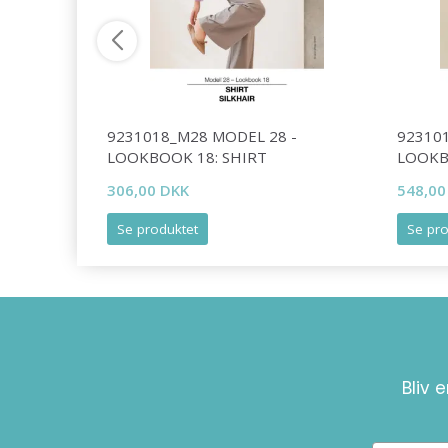
BY DROPS
9231018_M28 MODEL 28 -
92310
LOOKBOOK 18: SHIRT
LOOKB
306,00 DKK
548,00
Se produktet
Se pro
Bliv 