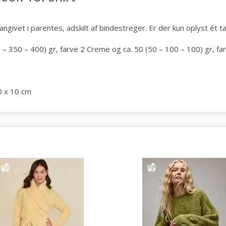
ivet i parentes, adskilt af bindestreger. Er der kun oplyst ét tal
Spar op til 50%
– 350 – 400) gr, farve 2 Creme og ca. 50 (50 – 100 – 100) gr, f
Bliv en del af vores garn-fællesskab
10 x 10 cm
og få eksklusiv adgang til inspirerende
strikkeopskrifter og særlige tilbud!
Ja tak