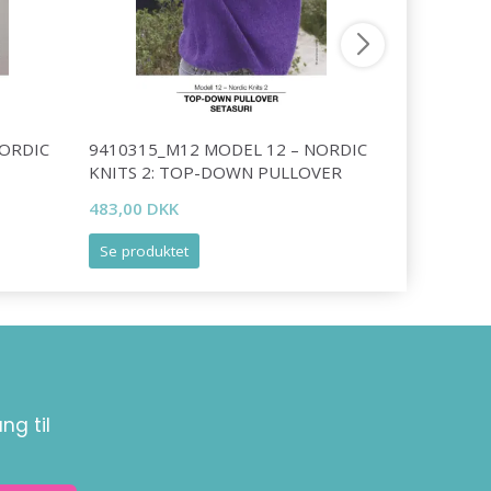
NORDIC
9410315_M12 MODEL 12 – NORDIC
9231016_
KNITS 2: TOP-DOWN PULLOVER
LOOKBOOK
483,00 DKK
599,00 DK
Se produktet
Se produk
ng til