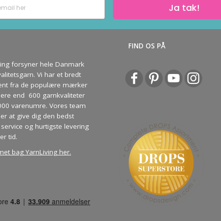
Ja tak!
S
FIND OS PÅ
ving forsyner hele Danmark
litetsgarn. Vi har et bredt
ent fra de populære mærker
re end 600 garnkvaliteter
000 varenumre. Vores team
ber at give dig den bedst
service og hurtigste levering
er tid.
met bag YarnLiving her
.