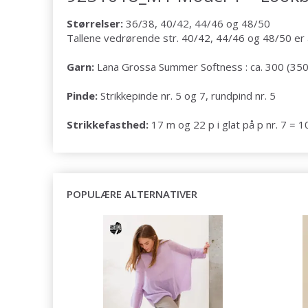
Størrelser:
36/38, 40/42, 44/46 og 48/50
Tallene vedrørende str. 40/42, 44/46 og 48/50 er ang
Garn:
Lana Grossa Summer Softness : ca. 300 (350 
Pinde:
Strikkepinde nr. 5 og 7, rundpind nr. 5
Strikkefasthed:
17 m og 22 p i glat på p nr. 7 = 
POPULÆRE ALTERNATIVER