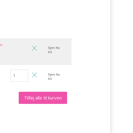
ger
Fjern fra
kit
Fjern fra
kit
Tilføj alle til kurven