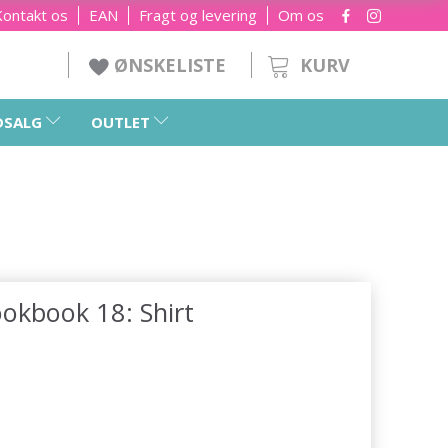
Kontakt os
EAN
Fragt og levering
Om os
KURV
ØNSKELISTE
DSALG
OUTLET
okbook 18: Shirt