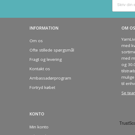
INFORMATION
OM O
YarnLi
Om os
med kva
Ofte stillede spørgsmål
sortim
med me
Fragt og levering
og 30.
Kontakt os
tilstræ
mulige 
Ambassadørprogram
til enhv
Fortryd købet
Se tea
KONTO
Min konto