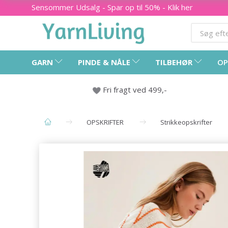
Sensommer Udsalg - Spar op til 50% - Klik her
GARN
PINDE & NÅLE
TILBEHØR
OP
Fri fragt ved 499,-
OPSKRIFTER
Strikkeopskrifter