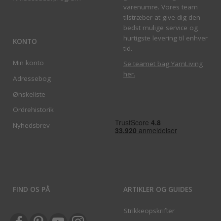
varenumre. Vores team
tilstræber at give dig den
bedst mulige service og
hurtigste levering til enhver
KONTO
tid.
Min konto
Se teamet bag YarnLiving
her
.
Adressebog
Ønskeliste
Ordrehistorik
Nyhedsbrev
FIND OS PÅ
ARTIKLER OG GUIDES
Strikkeopskrifter