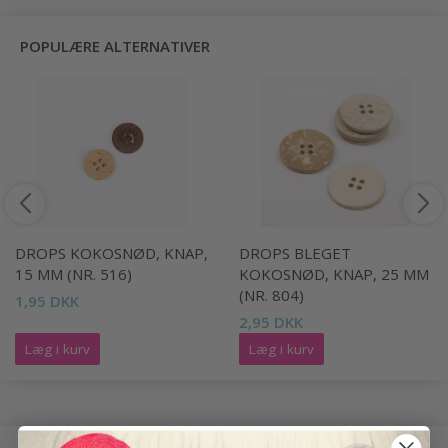
POPULÆRE ALTERNATIVER
DROPS KOKOSNØD, KNAP,
DROPS BLEGET
15 MM (NR. 516)
KOKOSNØD, KNAP, 25 MM
(NR. 804)
1,95 DKK
2,95 DKK
Læg i kurv
Læg i kurv