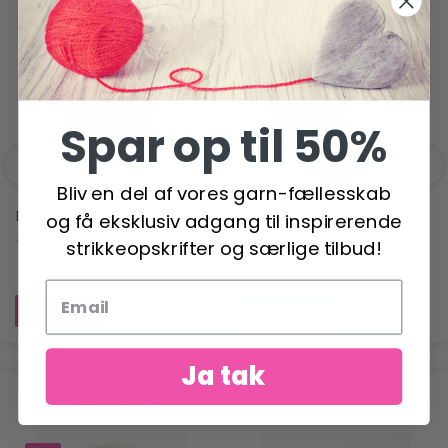
ANDRE HAR OGSÅ SET
Spar op til 50%
Bliv en del af vores garn-fællesskab
DROPS GLITTER RØD
ONION NO.3 ORGANIC
og få eksklusiv adgang til inspirerende
WOOL+NETTLES
18,95 DKK
strikkeopskrifter og særlige tilbud!
50,95 DKK
Læg i kurv
Se produktet
Ja tak
ANBEFALET TIL DIG