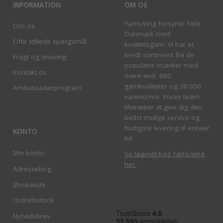
INFORMATION
OM OS
YarnLiving forsyner hele
Om os
Danmark med
Ofte stillede spørgsmål
kvalitetsgarn. Vi har et
bredt sortiment fra de
Fragt og levering
populære mærker med
Kontakt os
mere end 600
garnkvaliteter og 30.000
Ambassadørprogram
varenumre. Vores team
tilstræber at give dig den
bedst mulige service og
hurtigste levering til enhver
KONTO
tid.
Min konto
Se teamet bag YarnLiving
her
.
Adressebog
Ønskeliste
Ordrehistorik
Nyhedsbrev