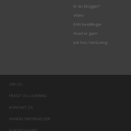
Er du blogger?
Video
EAN bestillinger
Hvad er garn
Job hos YarnLiving
OM OS
FRAGT OG LEVERING
KONTAKT OS
HANDELSBETINGELSER
FORTROLIGHED