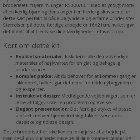
broderisæt, "Bjørn m. unger R5300/00". Med et yndigt motiv
af en kærlig bjørn og dens unger i en fredelig skovscene, er
dette sæt perfekt til både begyndere og erfarne broderister.
Størrelsen på dette færdige arbejde er 16x21cm, hvilket gør
det ideelt til at fremvise dine færdigheder i ethvert rum.
Kort om dette kit
Kvalitetsmaterialer:
Inkluderer alle de nødvendige
materialer af høj kvalitet for en glat og behagelig
broderiproces.
Komplet pakke:
Alt du behøver for at komme i gang er
inkluderet, hvilket gør det nemt for både nybegyndere
og eksperter.
Instruktivt design:
Medfølgende vejledninger, som er
lette at følge, sikrer en problemfri oplevelse.
Elegant præsentation:
Det færdige stykke vil passe
perfekt i enhver hjemindretning takket være dets
klassiske og tidløse design.
Dette broderisæt er ikke kun en fornøjelse at arbejde på,
men også en vidunderlig gaveidé til dine kreative venner og