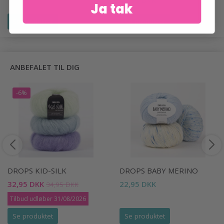
47,95 DKK
Ja tak
Se produktet
Se produktet
ANBEFALET TIL DIG
-6%
DROPS KID-SILK
DROPS BABY MERINO
32,95 DKK
22,95 DKK
34,95 DKK
Tilbud udløber 31/08/2026
Se produktet
Se produktet