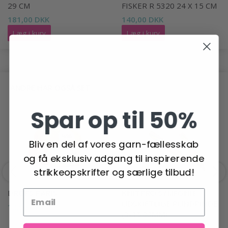
29 CM
FISKER R 5320 24 X 15 CM
181,00 DKK
140,00 DKK
Læg i kurv
Læg i kurv
ANDRE HAR OGSÅ SET
Spar op til 50%
Bliv en del af vores garn-fællesskab
og få eksklusiv adgang til inspirerende
strikkeopskrifter og særlige tilbud!
DROPS PARIS
KNITPRO SYMFONIE
UDSKIFTLIGE RUNDPINDE
12,95 DKK
(3-15.00MM)