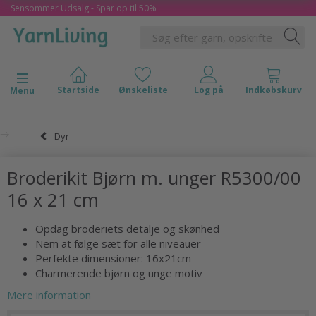
Sensommer Udsalg - Spar op til 50%
Skifte navigation
Menu
Dyr
Broderikit Bjørn m. unger R5300/00
16 x 21 cm
Opdag broderiets detalje og skønhed
Nem at følge sæt for alle niveauer
Perfekte dimensioner: 16x21cm
Charmerende bjørn og unge motiv
Mere information