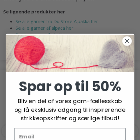
Se lignende produkter her
Se alle garner fra Du Store Alpakka her
Se alle garner af alpaca her
Se alle garner til pind her
Se alle opskrifter med Du Store Alpakka Faerytale her
POPULÆRE ALTERNATIVER
Spar op til 50%
-24%
Bliv en del af vores garn-fællesskab
og få eksklusiv adgang til inspirerende
strikkeopskrifter og særlige tilbud!