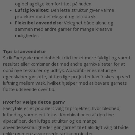
og behagelige komfort tæt på huden.
Luftig kvalitet:
Den lette struktur giver varme
projekter med et elegant og let udtryk.
Fleksibel anvendelse:
Velegnet både alene og
sammen med andre garner for mange kreative
muligheder.
Tips til anvendelse
Strik Faerytale med dobbelt tråd for et mere fyldigt og varmt
resultat eller kombiner det med andre garnkvaliteter for at
opnå nye teksturer og udtryk. Alpacafibrenes naturlige
egenskaber gør ofte, at færdige projekter kan friskes op ved
luftning mellem vask, hvilket hjælper med at bevare garnets
flotte udseende over tid.
Hvorfor vælge dette garn?
Faerytale er et populært valg til projekter, hvor blødhed,
lethed og varme er i fokus. Kombinationen af den fine
alpacafiber, den luftige struktur og de mange
anvendelsesmuligheder gør garnet til et alsidigt valg til både
enkle og mere avancerede strikkeprojekter.