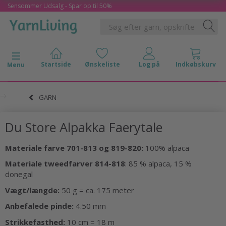
Sensommer Udsalg - Spar op til 50%
Skifte navigation
Menu
GARN
Du Store Alpakka Faerytale
Materiale farve 701-813 og 819-820:
100% alpaca
Materiale tweedfarver 814-818
: 85 % alpaca, 15 %
donegal
Vægt/længde:
50 g = ca. 175 meter
Anbefalede pinde:
4.50 mm
Strikkefasthed:
10 cm = 18 m