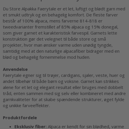
Du Store Alpakka Faerytale er et let, luftigt og blødt garn med
et smukt udtryk og en behagelig komfort. De fleste farver
består af 100% alpaca, mens farverne 814-818 er
tweedvarianter fremstillet af 85% alpaca og 15% donegal,
som giver garnet et karakteristisk farvespil. Garnets lette
konstruktion gør det velegnet til både store og små
projekter, hvor man ønsker varme uden unødig tyngde,
samtidig med at den naturlige alpacafiber bidrager med en
blød og behagelig fornemmelse mod huden.
Anvendelse
Faerytale egner sig til trøjer, cardigans, sjaler, veste, huer og
andet tilbehør til både børn og voksne. Garnet kan strikkes
alene for et let og elegant resultat eller bruges med dobbelt
tråd, enten sammen med sig selv eller kombineret med andre
garnkvaliteter for at skabe spændende strukturer, øget fylde
og unikke farveeffekter.
Produktfordele
Eksklusiv fiber:
Alpaca er kendt for sin blødhed, varme