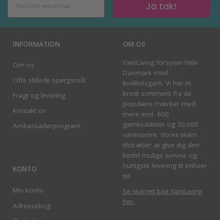
Ja tak!
INFORMATION
OM OS
YarnLiving forsyner hele
Om os
Danmark med
Ofte stillede spørgsmål
kvalitetsgarn. Vi har et
bredt sortiment fra de
Fragt og levering
populære mærker med
Kontakt os
mere end 600
garnkvaliteter og 30.000
Ambassadørprogram
varenumre. Vores team
tilstræber at give dig den
bedst mulige service og
hurtigste levering til enhver
KONTO
tid.
Min konto
Se teamet bag YarnLiving
her
.
Adressebog