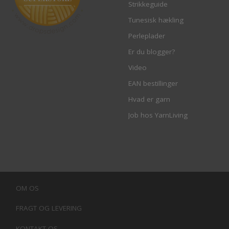
Strikkeguide
Tunesisk hækling
Perleplader
Er du blogger?
Video
EAN bestillinger
Hvad er garn
Job hos YarnLiving
OM OS
FRAGT OG LEVERING
KONTAKT OS