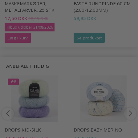
MASKEMARKØRER,
FASTE RUNDPINDE 60 CM
METALFARVER, 25 STK.
(2.00-12.00MM)
17,50 DKK
59,95 DKK
28,95 DKK
Tilbud udløber 31/08/2026
Læg i kurv
Se produktet
ANBEFALET TIL DIG
-6%
DROPS KID-SILK
DROPS BABY MERINO
32,95 DKK
22,95 DKK