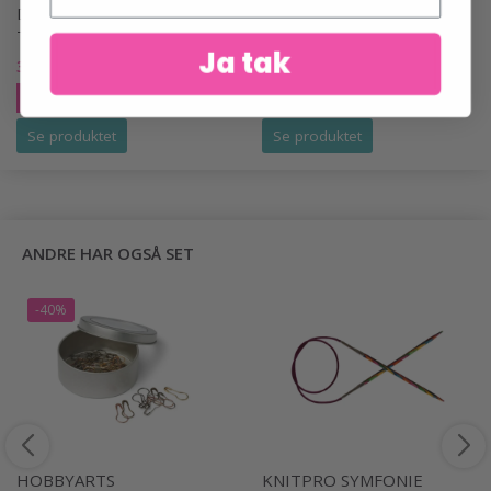
DU STORE ALPAKKA
LANA GROSSA NEBBIA
TWEED
82,95 DKK
Ja tak
31,95 DKK
41,95 DKK
Tilbud udløber 31/08/2026
Se produktet
Se produktet
ANDRE HAR OGSÅ SET
-40%
HOBBYARTS
KNITPRO SYMFONIE