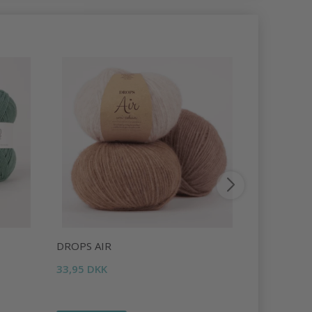
DROPS AIR
DROPS LI
33,95 DKK
16,95 DKK
Tilbud udlø