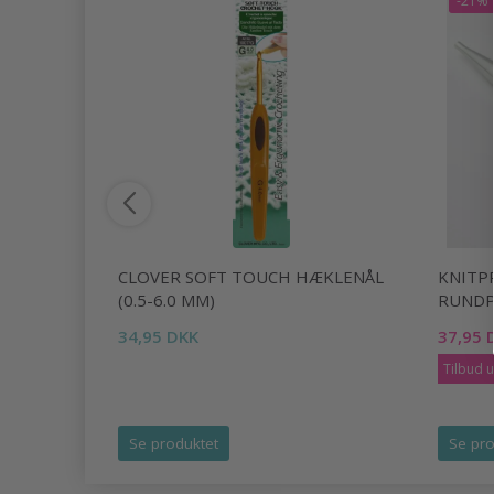
-21%
OP BY
CLOVER SOFT TOUCH HÆKLENÅL
KNITP
(0.5-6.0 MM)
RUNDP
34,95 DKK
37,95 
Tilbud 
Se produktet
Se pro