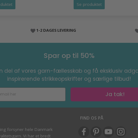
duktet
Se produktet
1-2 DAGES LEVERING
Spar op til 50%
en del af vores garn-fællesskab og få eksklusiv adga
inspirerende strikkeopskrifter og særlige tilbud!
Ja tak!
S
FIND OS PÅ
ving forsyner hele Danmark
litetsgarn. Vi har et bredt