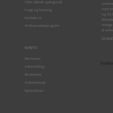
Ofte stillede spørgsmål
sortim
med me
Fragt og levering
og 30.
Kontakt os
tilstræ
mulige 
Ambassadørprogram
til enhv
Se tea
KONTO
Min konto
Adressebog
Ønskeliste
Ordrehistorik
Nyhedsbrev