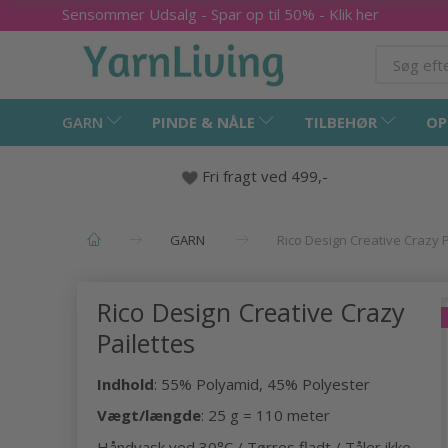
Sensommer Udsalg - Spar op til 50% - Klik her
GARN
PINDE & NÅLE
TILBEHØR
OP
Fri fragt ved 499,-
GARN
Rico Design Creative Crazy P
Rico Design Creative Crazy
Pailettes
Indhold
: 55% Polyamid, 45% Polyester
Vægt/længde
: 25 g = 110 meter
Håndvask ved 30°C / Tørres fladt / Tåler ikke