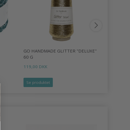
GO HANDMADE GLITTER "DELUXE"
GO HAND
60 G
FINE
119,00 DKK
33,95 DKK
Se produktet
Se produk