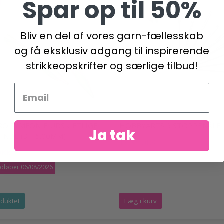
Spar op til 50%
Bliv en del af vores garn-fællesskab
og få eksklusiv adgang til inspirerende
strikkeopskrifter og særlige tilbud!
RO SYMFONIE UDSKIFTLIGE
HOBBYARTS 9 STOPPENÅLE
Ja tak
INDE (3-15.00MM)
19,95 DKK
DKK
47,95 DKK
udløber 06/08/2026
duktet
Læg i kurv