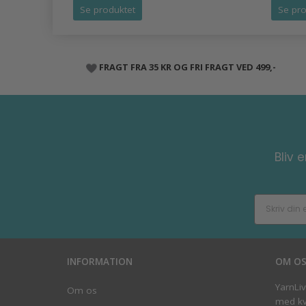
Se produktet
Se pro
FRAGT FRA 35 KR OG FRI FRAGT VED 499,-
Bliv 
INFORMATION
OM O
YarnLi
Om os
med kva