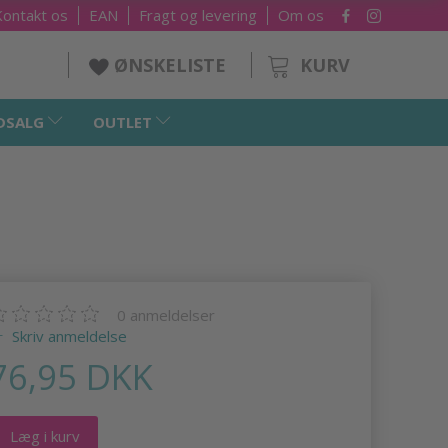
Kontakt os
EAN
Fragt og levering
Om os
KURV
ØNSKELISTE
DSALG
OUTLET
0
anmeldelser
Skriv anmeldelse
76,95 DKK
Læg i kurv