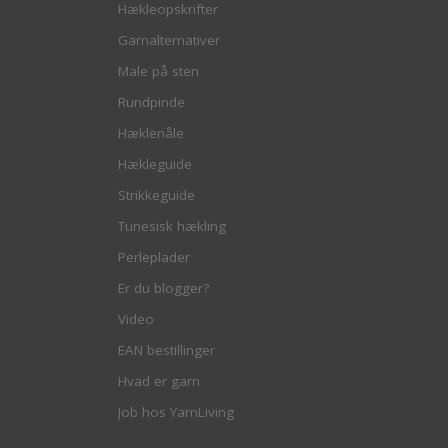
Hækleopskrifter
Garnalternativer
Male på sten
Rundpinde
Hæklenåle
Hækleguide
Strikkeguide
Tunesisk hækling
Perleplader
Er du blogger?
Video
EAN bestillinger
Hvad er garn
Job hos YarnLiving