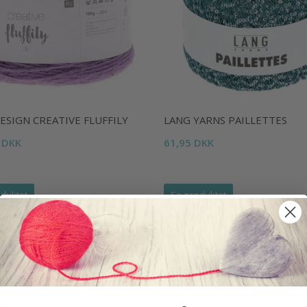
ESIGN CREATIVE FLUFFILY
LANG YARNS PAILLETTES
 DKK
61,95 DKK
duktet
Se produktet