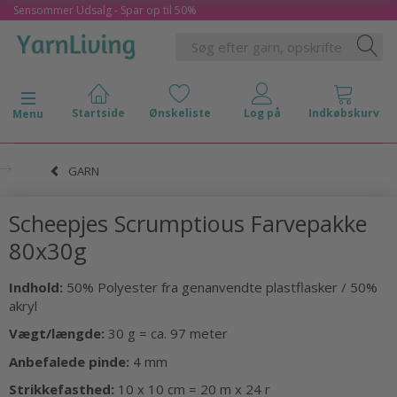
Sensommer Udsalg - Spar op til 50%
Skifte navigation
Menu
GARN
Scheepjes Scrumptious Farvepakke
80x30g
Indhold:
50% Polyester fra genanvendte plastflasker / 50%
akryl
Vægt/længde:
30 g = ca. 97 meter
Anbefalede pinde:
4 mm
Strikkefasthed:
10 x 10 cm = 20 m x 24 r