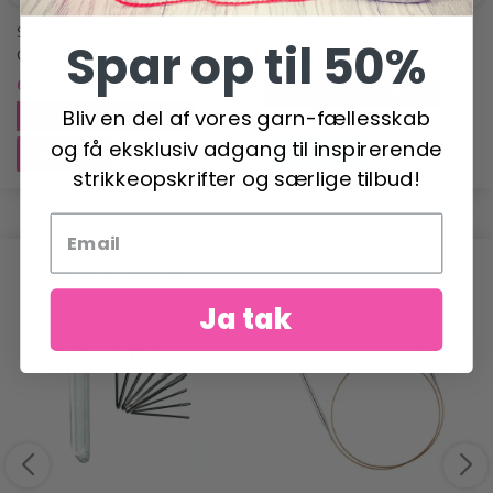
SCHEEPJES TERRAZZO
SCHEEPJES MEGA WHIRL
Spar op til 50%
COLOUR PACK
424,00 DKK
530,00 DKK
636,00 DKK
795,00 DKK
Tilbud udløber 12/08/2026
Bliv en del af vores garn-fællesskab
Tilbud udløber 12/08/2026
og få eksklusiv adgang til inspirerende
Læg i kurv
Se produktet
strikkeopskrifter og særlige tilbud!
ANDRE HAR OGSÅ SET
Ja tak