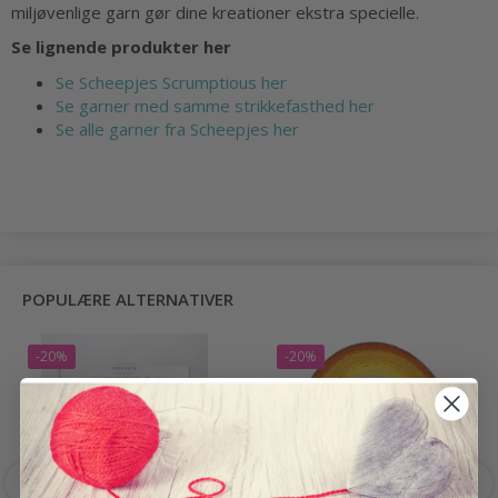
miljøvenlige garn gør dine kreationer ekstra specielle.
Se lignende produkter her
Se Scheepjes Scrumptious her
Se garner med samme strikkefasthed her
Se alle garner fra Scheepjes
her
POPULÆRE ALTERNATIVER
-20%
-20%