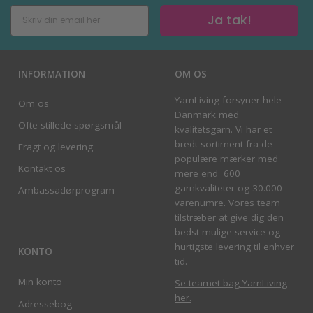
Ja tak!
INFORMATION
OM OS
YarnLiving forsyner hele
Om os
Danmark med
Ofte stillede spørgsmål
kvalitetsgarn. Vi har et
bredt sortiment fra de
Fragt og levering
populære mærker med
Kontakt os
mere end 600
garnkvaliteter og 30.000
Ambassadørprogram
varenumre. Vores team
tilstræber at give dig den
bedst mulige service og
hurtigste levering til enhver
KONTO
tid.
Min konto
Se teamet bag YarnLiving
her
.
Adressebog