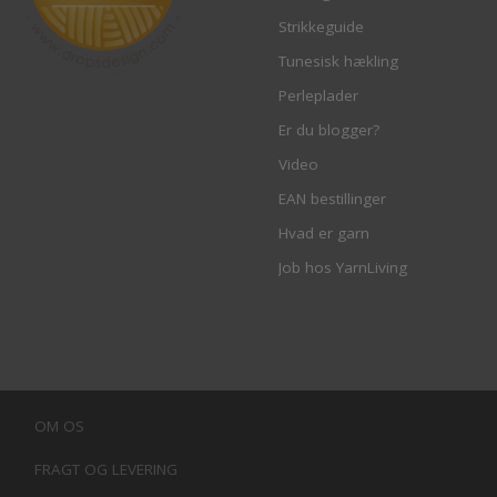
Strikkeguide
Tunesisk hækling
Perleplader
Er du blogger?
Video
EAN bestillinger
Hvad er garn
Job hos YarnLiving
OM OS
FRAGT OG LEVERING