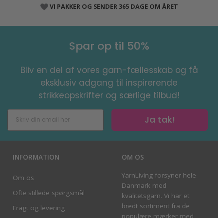
VI PAKKER OG SENDER 365 DAGE OM ÅRET
Spar op til 50%
Bliv en del af vores garn-fællesskab og få
eksklusiv adgang til inspirerende
strikkeopskrifter og særlige tilbud!
Ja tak!
INFORMATION
OM OS
YarnLiving forsyner hele
Om os
Danmark med
Ofte stillede spørgsmål
kvalitetsgarn. Vi har et
bredt sortiment fra de
Fragt og levering
populære mærker med