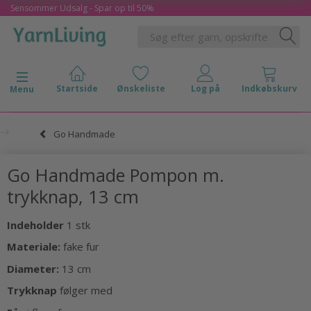
Sensommer Udsalg - Spar op til 50%
Skifte navigation
Menu
Go Handmade
Go Handmade Pompon m.
trykknap, 13 cm
Indeholder
1 stk
Materiale:
fake fur
Diameter:
13 cm
Trykknap
følger med