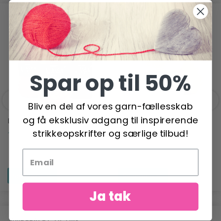
ANDRE HAR OGSÅ SET
Spar op til 50%
Bliv en del af vores garn-fællesskab
og få eksklusiv adgang til inspirerende
DROPS ALASKA
DROPS SKY
strikkeopskrifter og særlige tilbud!
14,95 DKK
34,95 DKK
Se produktet
Se produktet
Ja tak
ANBEFALET TIL DIG