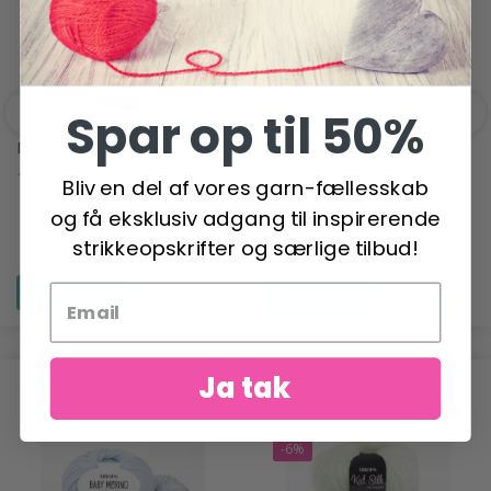
Spar op til 50%
DROPS ALASKA
DROPS PARIS
14,95 DKK
12,95 DKK
Bliv en del af vores garn-fællesskab
og få eksklusiv adgang til inspirerende
strikkeopskrifter og særlige tilbud!
Se produktet
Se produktet
Ja tak
ANBEFALET TIL DIG
-6%