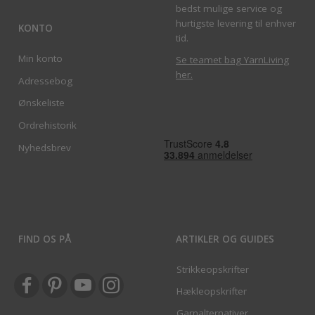
bedst mulige service og
hurtigste levering til enhver
KONTO
tid.
Min konto
Se teamet bag YarnLiving
her
.
Adressebog
Ønskeliste
Ordrehistorik
Nyhedsbrev
FIND OS PÅ
ARTIKLER OG GUIDES
Strikkeopskrifter
Hækleopskrifter
Garnalternativer