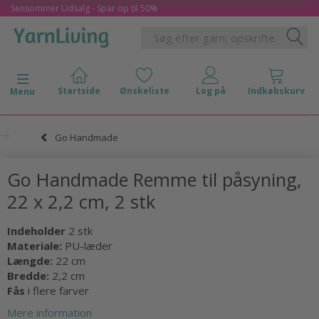
Sensommer Udsalg - Spar op til 50%
Skifte navigation
Menu
Go Handmade
Go Handmade Remme til påsyning,
22 x 2,2 cm, 2 stk
Indeholder
2 stk
Materiale:
PU-læder
Længde:
22 cm
Bredde:
2,2 cm
Fås
i flere farver
Mere information