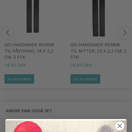
GO HANDMADE REMME
GO HANDMADE REMME
TIL PÅSYNING, 18 X 2,2
TIL NITTER, 22 X 2,2 CM, 2
CM, 2 STK
STK
38,95 DKK
38,95 DKK
Se produktet
Se produktet
ANDRE HAR OGSÅ SET