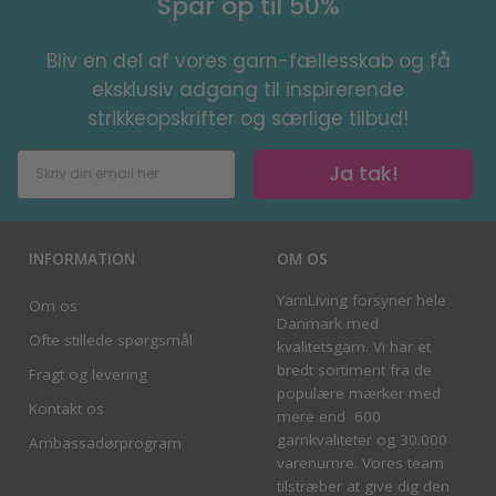
Spar op til 50%
Bliv en del af vores garn-fællesskab og få
eksklusiv adgang til inspirerende
strikkeopskrifter og særlige tilbud!
Ja tak!
INFORMATION
OM OS
YarnLiving forsyner hele
Om os
Danmark med
Ofte stillede spørgsmål
kvalitetsgarn. Vi har et
bredt sortiment fra de
Fragt og levering
populære mærker med
Kontakt os
mere end 600
garnkvaliteter og 30.000
Ambassadørprogram
varenumre. Vores team
tilstræber at give dig den