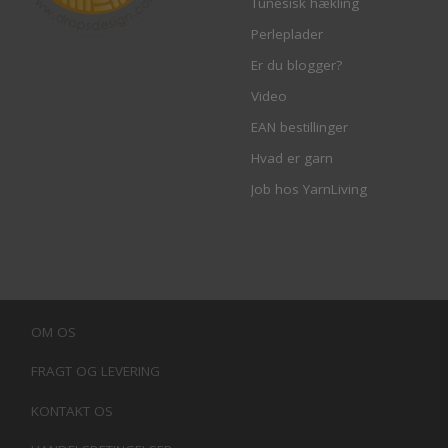
Tunesisk hækling
Perleplader
Er du blogger?
Video
EAN bestillinger
Hvad er garn
Job hos YarnLiving
OM OS
FRAGT OG LEVERING
KONTAKT OS