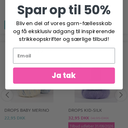
Spar op til 50%
Bliv en del af vores garn-fællesskab
Se produktet
Se produktet
og få eksklusiv adgang til inspirerende
strikkeopskrifter og særlige tilbud!
ANBEFALET TIL DIG
-6%
Ja tak
DROPS BABY MERINO
DROPS KID-SILK
22,95 DKK
32,95 DKK
34,95 DKK
Tilbud udløber 31/08/2026