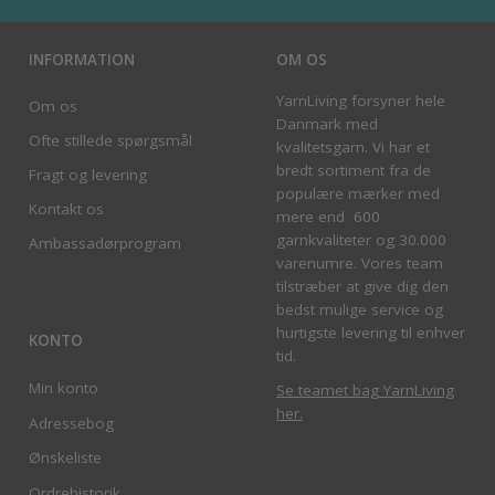
INFORMATION
OM OS
YarnLiving forsyner hele
Om os
Danmark med
Ofte stillede spørgsmål
kvalitetsgarn. Vi har et
bredt sortiment fra de
Fragt og levering
populære mærker med
Kontakt os
mere end 600
garnkvaliteter og 30.000
Ambassadørprogram
varenumre. Vores team
tilstræber at give dig den
bedst mulige service og
hurtigste levering til enhver
KONTO
tid.
Min konto
Se teamet bag YarnLiving
her
.
Adressebog
Ønskeliste
Ordrehistorik