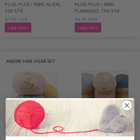
PLUS-PLUS I RØR, ALIEN,
PLUS-PLUS I RØR,
100 STK.
FLAMINGO, 100 STK.
47,95 DKK
45,95 DKK
Læg i kurv
Læg i kurv
ANDRE HAR OGSÅ SET
DROPS SKY
DROPS NORD
34,95 DKK
19,95 DKK