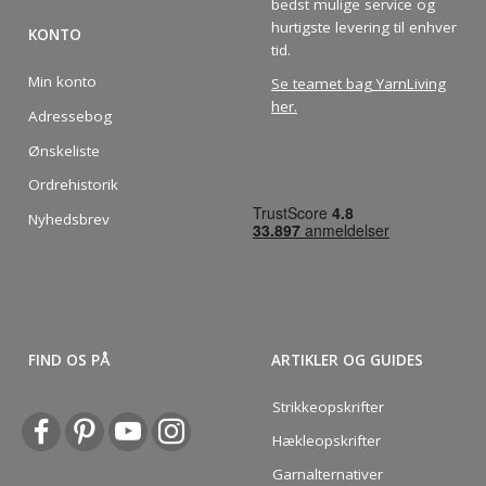
bedst mulige service og
hurtigste levering til enhver
KONTO
tid.
Min konto
Se teamet bag YarnLiving
her
.
Adressebog
Ønskeliste
Ordrehistorik
Nyhedsbrev
FIND OS PÅ
ARTIKLER OG GUIDES
Strikkeopskrifter
Hækleopskrifter
Garnalternativer