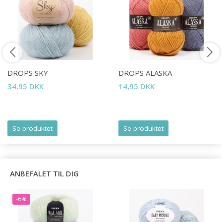
Spar op til 50%
DROPS SKY
DROPS ALASKA
Bliv en del af vores garn-fællesskab
34,95 DKK
14,95 DKK
og få eksklusiv adgang til inspirerende
strikkeopskrifter og særlige tilbud!
Se produktet
Se produktet
Ja tak
ANBEFALET TIL DIG
-6%