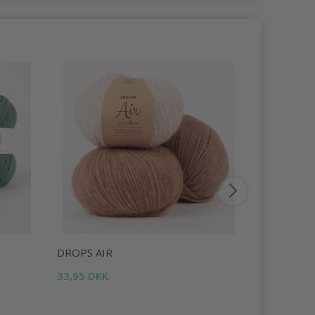
DROPS AIR
DROPS LI
33,95 DKK
16,95 DKK
Tilbud udlø