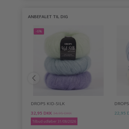
ANBEFALET TIL DIG
-6%
DROPS KID-SILK
DROPS
32,95 DKK
22,95 
34,95 DKK
Tilbud udløber 31/08/2026