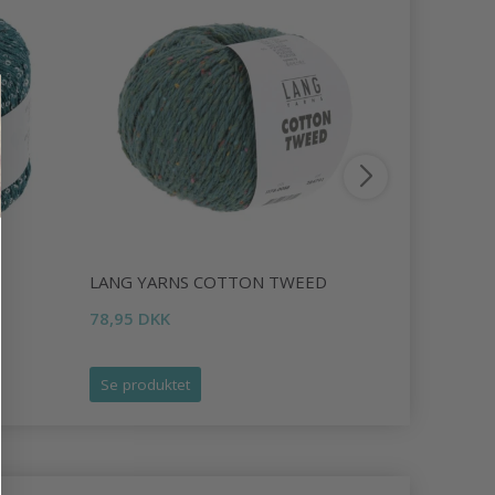
LANG YARNS COTTON TWEED
DALE BLI
78,95 DKK
43,95 DKK
Se produktet
Se produk