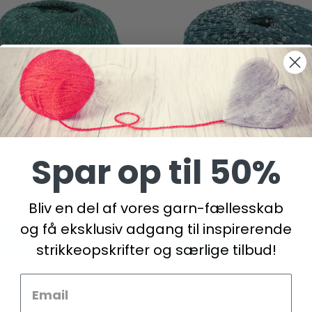
Spar op til 50%
YARNS LAMÉ
LANG YARNS PAILLETTES
DKK
61,95 DKK
Bliv en del af vores garn-fællesskab
og få eksklusiv adgang til inspirerende
duktet
Se produktet
strikkeopskrifter og særlige tilbud!