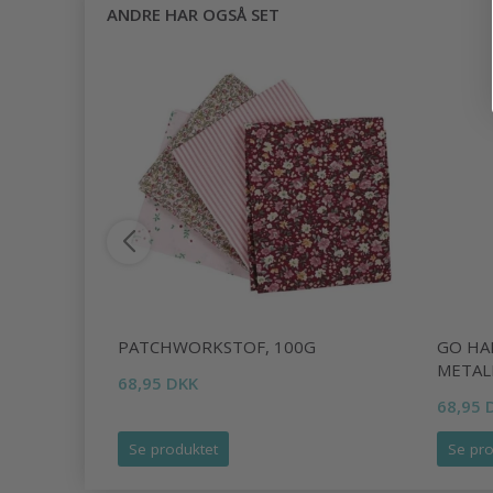
ANDRE HAR OGSÅ SET
N TIL
PATCHWORKSTOF, 100G
GO HA
METAL
68,95 DKK
68,95 
Se produktet
Se pro