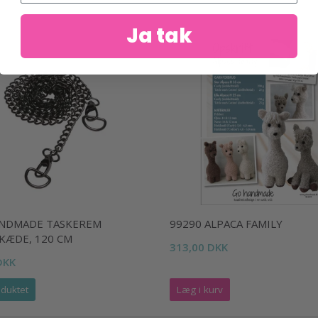
Ja tak
NDMADE TASKEREM
99290 ALPACA FAMILY
KÆDE, 120 CM
313,00 DKK
DKK
duktet
Læg i kurv