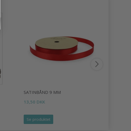
SATINBÅND 9 MM
SATINBÅN
13,50 DKK
14,95 DKK
Se produktet
Se produk