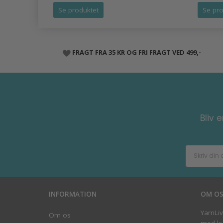
Se produktet
Se pro
FRAGT FRA 35 KR OG FRI FRAGT VED 499,-
Bliv 
INFORMATION
OM O
YarnLi
Om os
med kva