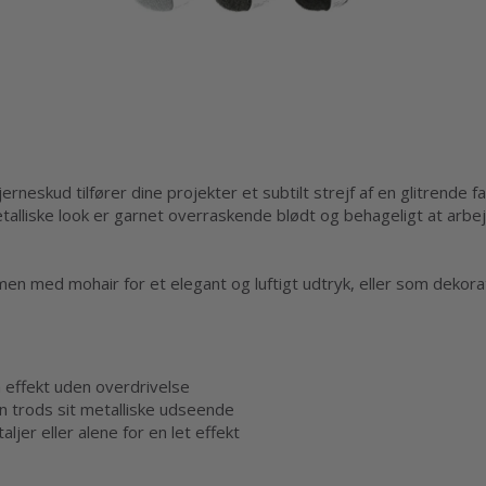
erneskud tilfører dine projekter et subtilt strejf af en glitrende 
talliske look er garnet overraskende blødt og behageligt at arbe
n med mohair for et elegant og luftigt udtryk, eller som dekorati
n effekt uden overdrivelse
n trods sit metalliske udseende
ljer eller alene for en let effekt