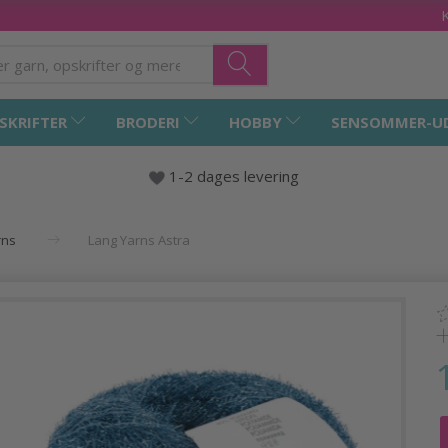
SKRIFTER
BRODERI
HOBBY
SENSOMMER-U
1-2 dages levering
rns
Lang Yarns Astra