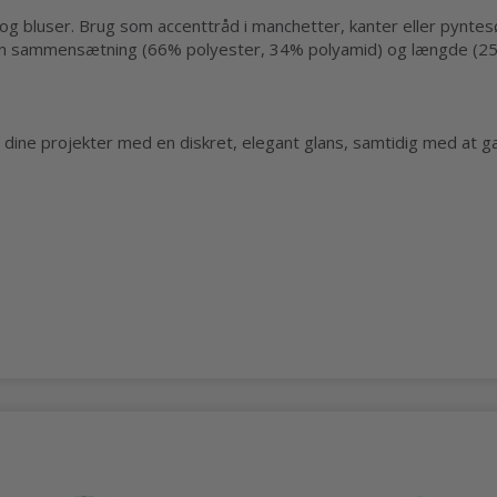
r og bluser. Brug som accenttråd i manchetter, kanter eller pynt
anden sammensætning (66% polyester, 34% polyamid) og længde (2
te dine projekter med en diskret, elegant glans, samtidig med at g