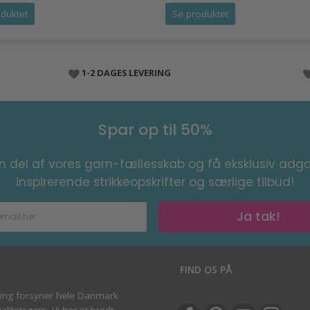
duktet
Se produktet
1-2 DAGES LEVERING
Spar op til 50%
en del af vores garn-fællesskab og få eksklusiv adga
inspirerende strikkeopskrifter og særlige tilbud!
Ja tak!
S
FIND OS PÅ
ving forsyner hele Danmark
litetsgarn. Vi har et bredt