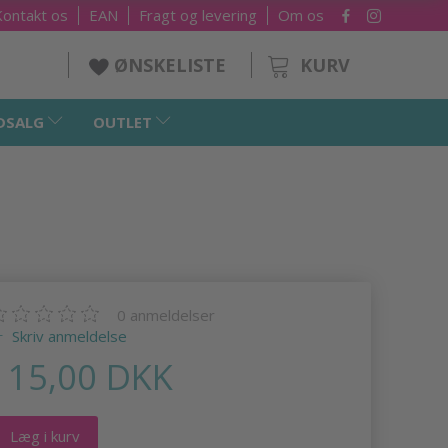
Kontakt os
EAN
Fragt og levering
Om os
KURV
ØNSKELISTE
DSALG
OUTLET
0
anmeldelser
Skriv anmeldelse
115,00 DKK
Læg i kurv