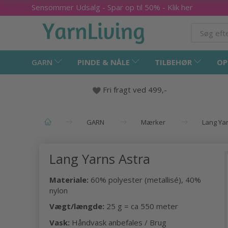
Sensommer Udsalg - Spar op til 50% - Klik her
GARN
PINDE & NÅLE
TILBEHØR
OP
Fri fragt ved 499,-
GARN
Mærker
Lang Ya
Lang Yarns Astra
Materiale:
60% polyester (metallisé), 40%
nylon
Vægt/længde:
25 g = ca 550 meter
Vask:
Håndvask anbefales / Brug