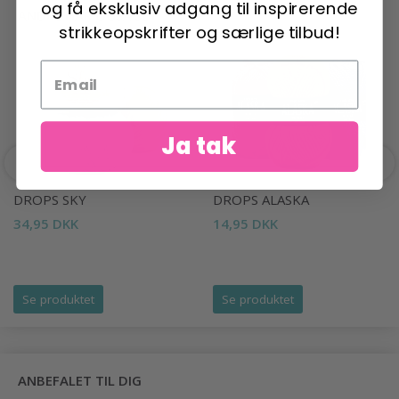
og få eksklusiv adgang til inspirerende
ANDRE HAR OGSÅ SET
strikkeopskrifter og særlige tilbud!
Ja tak
DROPS SKY
DROPS ALASKA
34,95 DKK
14,95 DKK
Se produktet
Se produktet
ANBEFALET TIL DIG