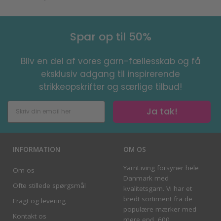
Spar op til 50%
Bliv en del af vores garn-fællesskab og få
eksklusiv adgang til inspirerende
strikkeopskrifter og særlige tilbud!
Ja tak!
INFORMATION
OM OS
YarnLiving forsyner hele
Om os
Danmark med
Ofte stillede spørgsmål
kvalitetsgarn. Vi har et
bredt sortiment fra de
Fragt og levering
populære mærker med
Kontakt os
mere end 600