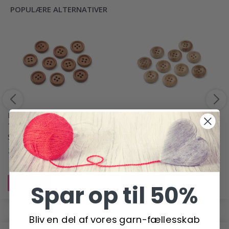
POPULÆRE ALTERNATIVER
LINDEHOBBY MØRKE
LINDEHOBBY LYSE
TRÆKNAPPER, 15 MM, 10
TRÆKNAPPER, 20 MM, 10
STK
STK
27,95 DKK
54,95 DKK
Læg i kurv
Læg i kurv
Spar op til 50%
Bliv en del af vores garn-fællesskab