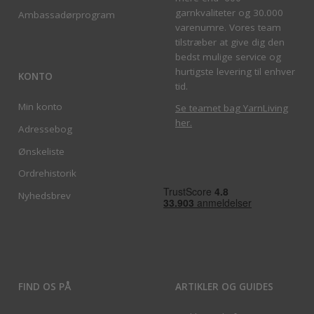
garnkvaliteter og 30.000
Ambassadørprogram
varenumre. Vores team
tilstræber at give dig den
bedst mulige service og
hurtigste levering til enhver
KONTO
tid.
Min konto
Se teamet bag YarnLiving
her
.
Adressebog
Ønskeliste
Ordrehistorik
Nyhedsbrev
FIND OS PÅ
ARTIKLER OG GUIDES