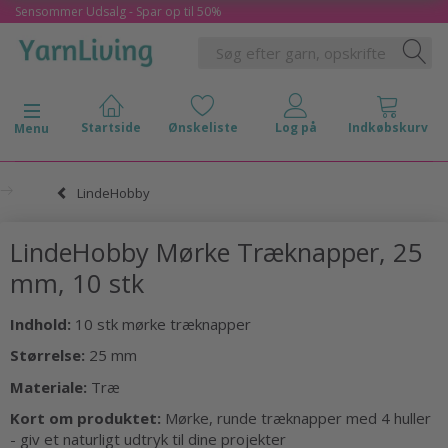
Sensommer Udsalg - Spar op til 50%
Skifte navigation
Menu
LindeHobby
LindeHobby Mørke Træknapper, 25
mm, 10 stk
Indhold:
10 stk mørke træknapper
Størrelse:
25 mm
Materiale:
Træ
Kort om produktet:
Mørke, runde træknapper med 4 huller
- giv et naturligt udtryk til dine projekter