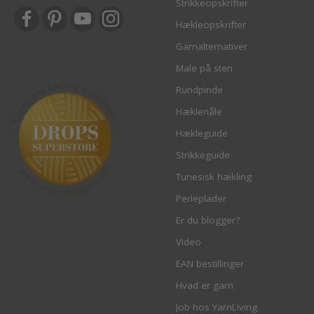
Strikkeopskrifter
Hækleopskrifter
Garnalternativer
Male på sten
Rundpinde
Hæklenåle
Hækleguide
Strikkeguide
Tunesisk hækling
Perleplader
Er du blogger?
Video
EAN bestillinger
Hvad er garn
Job hos YarnLiving