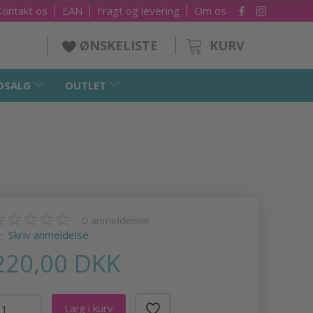
Kontakt os
EAN
Fragt og levering
Om os
KURV
ØNSKELISTE
DSALG
OUTLET
0
anmeldelser
Skriv anmeldelse
220,00 DKK
Læg i kurv