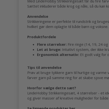
Med LindeHobby Strikkeringesæt får du fire farveri
Sættet inkluderer både krog og nåle, så du kan
Anvendelse
Strikkeringene er perfekte til rundstrik og bruge
hvilket gør dem oplagte til både børn og voksne.
Produktfordele
Flere størrelser:
Fire ringe (14, 19, 24 og 
Let at bruge:
Intuitivt system, der ikke k
Ergonomisk alternativ:
Et godt valg for 
Tips til anvendelse
Prøv at bruge tykkere garn til hurtige og varme 
farver garn på samme ring for at skabe sjove mø
Hvorfor vælge dette sæt?
LindeHobby Strikkeringesæt, 4 størrelser - et id
og giver masser af kreative muligheder for båd
Se lignende produkter her