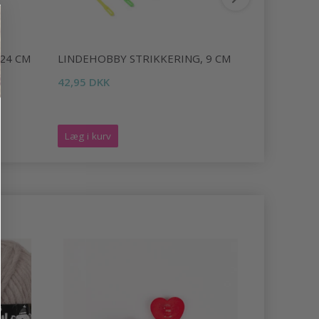
24 CM
LINDEHOBBY STRIKKERING, 9 CM
LINDEHOB
42,95 DKK
29,95 DKK
Tilbud udlø
Læg i kurv
Læg i kurv
-12%