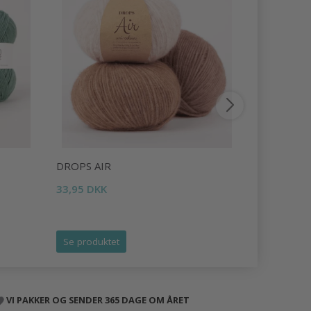
DROPS AIR
DROPS LI
33,95 DKK
16,95 DKK
Tilbud udlø
Se produktet
Se produk
VI PAKKER OG SENDER 365 DAGE OM ÅRET