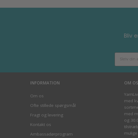
Bliv 
INFORMATION
OM O
YarnLi
Om os
med kva
Ofte stillede spørgsmål
sortim
med me
Fragt og levering
og 30.
Kontakt os
tilstræ
mulige 
Ambassadørprogram