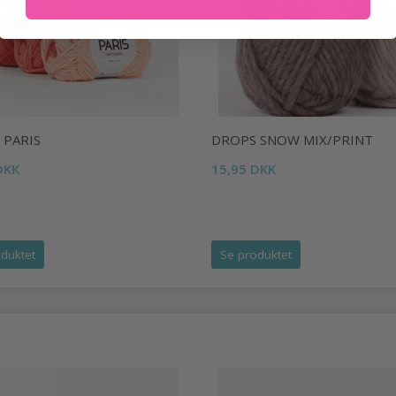
 PARIS
DROPS SNOW MIX/PRINT
DKK
15,95 DKK
duktet
Se produktet