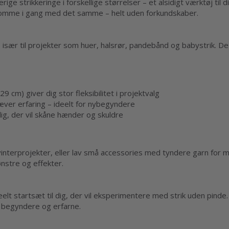
ge strikkeringe i forskellige størrelser – et alsidigt værktøj til d
 komme i gang med det samme – helt uden forkundskaber.
s især til projekter som huer, halsrør, pandebånd og babystrik. De 
29 cm) giver dig stor fleksibilitet i projektvalg
ræver erfaring – ideelt for nybegyndere
dig, der vil skåne hænder og skuldre
vinterprojekter, eller lav små accessories med tyndere garn for m
nstre og effekter.
eelt startsæt til dig, der vil eksperimentere med strik uden pind
e begyndere og erfarne.