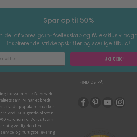
Spar op til 50%
en del af vores garn-fællesskab og få eksklusiv adga
inspirerende strikkeopskrifter og særlige tilbud!
Ja tak!
S
FIND OS PÅ
ving forsyner hele Danmark
litetsgarn. Vi har et bredt
ent fra de populære mærker
re end 600 garnkvaliteter
000 varenumre. Vores team
ber at give dig den bedst
service og hurtigste levering