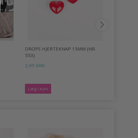
DROPS HJERTEKNAP 15MM (NR.
DROPS FA
553)
14,95 DKK
2,95 DKK
Tilbud udlø
Læg i kurv
Se produk