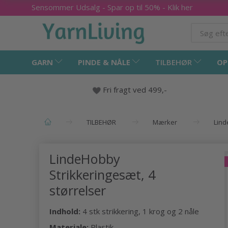
Sensommer Udsalg - Spar op til 50% - Klik her
GARN
PINDE & NÅLE
TILBEHØR
OP
Fri fragt ved 499,-
TILBEHØR
Mærker
Lin
LindeHobby
Strikkeringesæt, 4
størrelser
Indhold:
4 stk strikkering, 1 krog og 2 nåle
Materiale:
Plastik