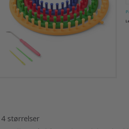
P
L
4 størrelser