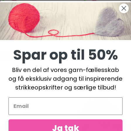
HOBBY STRIKKERING, 19 CM
LINDEHOBBY STRIKKERING, 
DKK
54,95 DKK
Spar op til 50%
kurv
Læg i kurv
Bliv en del af vores garn-fællesskab
og få eksklusiv adgang til inspirerende
strikkeopskrifter og særlige tilbud!
Ja tak