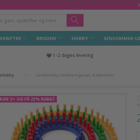
SKRIFTER
BRODERI
HOBBY
SENSOMMER-U
1-2 dages levering
deHobby
LindeHobby Strikkeringesæt, 4 størrelser
KØB 3+ OG FÅ 25% RABAT