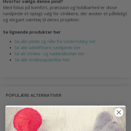
Hvorfor vælge denne pind?
Med fokus på komfort, præcision og holdbarhed er disse
rundpinde et oplagt valg for strikkere, der ønsker et pålideligt
og elegant værktøj til deres projekter.
Se lignende produkter her
Se alle pinde og nåle fra LindeHobby her
Se alle udskiftbare rundpinde her
Se alt strikke- og hækletilbehør her
Se alle strikkeopskrifter her
POPULÆRE ALTERNATIVER
-30%