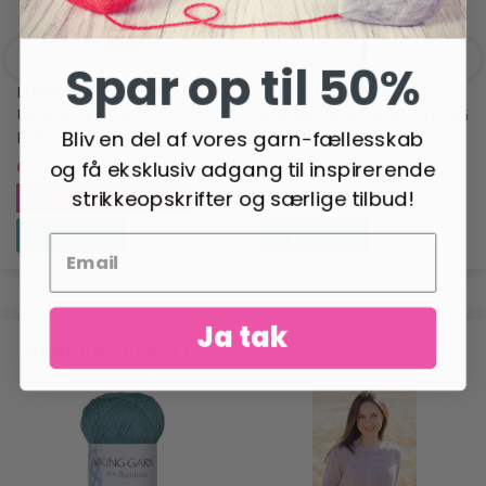
Spar op til 50%
LINDEHOBBY ECLIPSE
LYKKE UDSKIFTELIGE
UDSKIFTELIGE
RUNDPINDE INDIGO (9 OG
Bliv en del af vores garn-fællesskab
RUNDPINDE, 13 CM
13 CM)
og få eksklusiv adgang til inspirerende
62,95 DKK
66,95 DKK
89,95 DKK
strikkeopskrifter og særlige tilbud!
Tilbud udløber 31/08/2026
Se produktet
Se produktet
Ja tak
ANDRE HAR OGSÅ SET