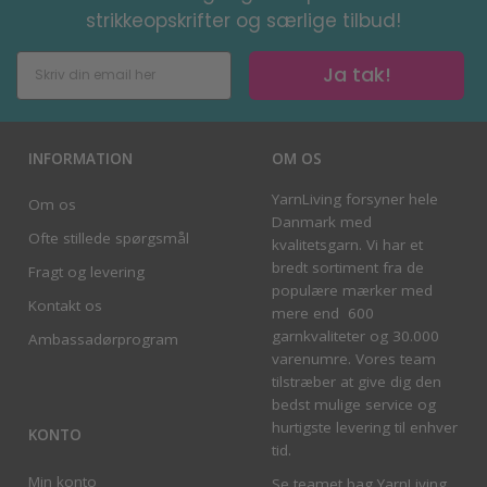
strikkeopskrifter og særlige tilbud!
Ja tak!
INFORMATION
OM OS
YarnLiving forsyner hele
Om os
Danmark med
Ofte stillede spørgsmål
kvalitetsgarn. Vi har et
bredt sortiment fra de
Fragt og levering
populære mærker med
Kontakt os
mere end 600
garnkvaliteter og 30.000
Ambassadørprogram
varenumre. Vores team
tilstræber at give dig den
bedst mulige service og
hurtigste levering til enhver
KONTO
tid.
Min konto
Se teamet bag YarnLiving