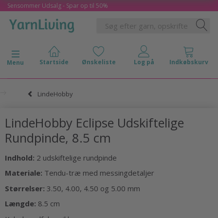
Sensommer Udsalg - Spar op til 50%
Skifte navigation
Menu
LindeHobby
LindeHobby Eclipse Udskiftelige
Rundpinde, 8.5 cm
Indhold:
2 udskiftelige rundpinde
Materiale:
Tendu-træ med messingdetaljer
Størrelser:
3.50, 4.00, 4.50 og 5.00 mm
Længde:
8.5 cm