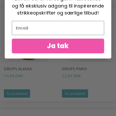
og få eksklusiv adgang til inspirerende
strikkeopskrifter og særlige tilbud!
ANDRE HAR OGSÅ SET
Ja tak
DROPS ALASKA
DROPS PARIS
14,95 DKK
12,95 DKK
Se produktet
Se produktet