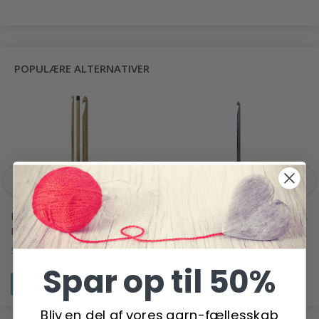
POPULÆRE ALTERNATIVER
LYKKE HÆKLENÅL
LYKKE HÆKLENÅL INDIGO,
DRIFTWOOD, 15 CM
15 CM
56,95 DKK
56,95 DKK
Spar op til 50%
Se produktet
Se produktet
Bliv en del af vores garn-fællesskab