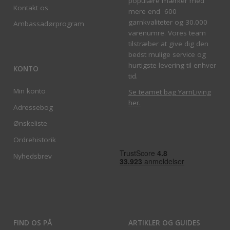
populære mærker med
Kontakt os
mere end 600
garnkvaliteter og 30.000
Ambassadørprogram
varenumre. Vores team
tilstræber at give dig den
bedst mulige service og
hurtigste levering til enhver
KONTO
tid.
Min konto
Se teamet bag YarnLiving
her
.
Adressebog
Ønskeliste
Ordrehistorik
Nyhedsbrev
FIND OS PÅ
ARTIKLER OG GUIDES