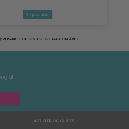
Tilbud udlø
Se produktet
Se produk
VI PAKKER OG SENDER 365 DAGE OM ÅRET
ng til
ARTIKLER OG GUIDES