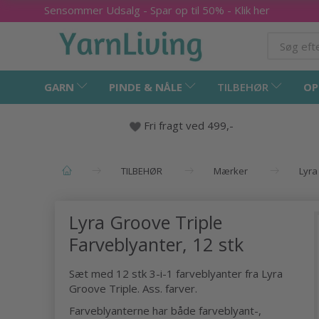
Sensommer Udsalg - Spar op til 50% - Klik her
GARN
PINDE & NÅLE
TILBEHØR
OP
Fri fragt ved 499,-
TILBEHØR
Mærker
Lyra
Lyra Groove Triple
Farveblyanter, 12 stk
Sæt med 12 stk 3-i-1 farveblyanter fra Lyra
Groove Triple. Ass. farver.
Farveblyanterne har både farveblyant-,