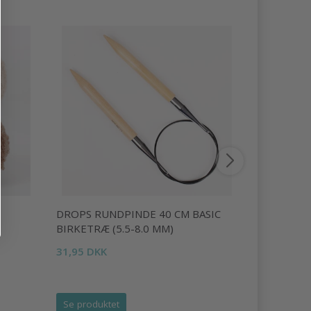
DROPS RUNDPINDE 40 CM BASIC
DROPS PA
BIRKETRÆ (5.5-8.0 MM)
11,95 DKK
31,95 DKK
Se produktet
Se produk