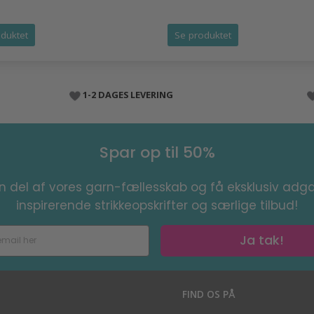
duktet
Se produktet
1-2 DAGES LEVERING
Spar op til 50%
en del af vores garn-fællesskab og få eksklusiv adga
inspirerende strikkeopskrifter og særlige tilbud!
Ja tak!
S
FIND OS PÅ