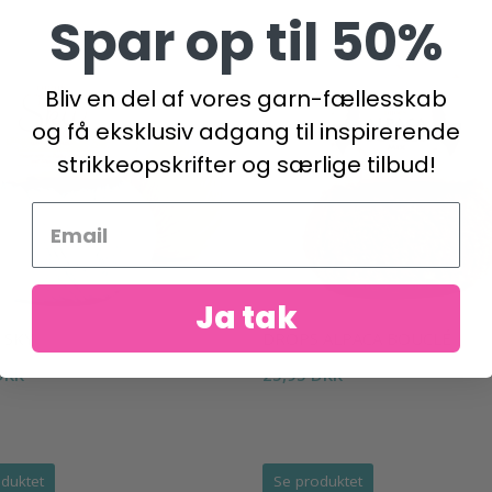
Spar op til 50%
Bliv en del af vores garn-fællesskab
og få eksklusiv adgang til inspirerende
strikkeopskrifter og særlige tilbud!
Ja tak
 SKY
DROPS ALPACA BOUCLÉ
DKK
25,95 DKK
duktet
Se produktet