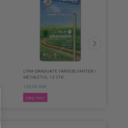
LYRA GRADUATE FARVEBLYANTER I
LYRA SUP
METALETUI, 12 STK
FARVEBLYA
125,00 DKK
210,00 DK
Læg i kurv
Læg i kurv