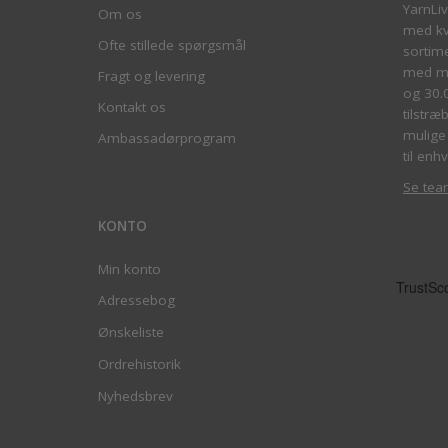
YarnLi
Om os
med kva
Ofte stillede spørgsmål
sortim
med me
Fragt og levering
og 30.
Kontakt os
tilstræ
mulige 
Ambassadørprogram
til enhv
Se tea
KONTO
Min konto
Adressebog
Ønskeliste
Ordrehistorik
Nyhedsbrev