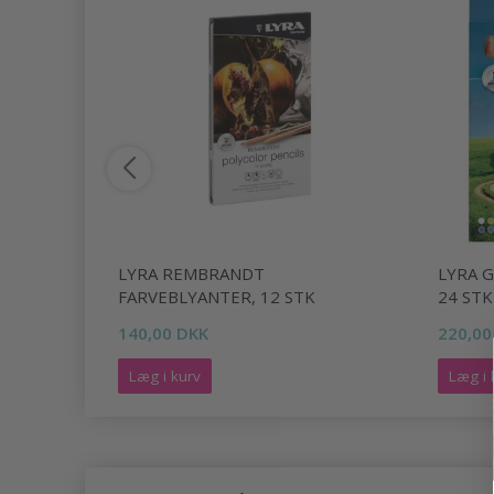
LYRA REMBRANDT
LYRA 
FARVEBLYANTER, 12 STK
24 STK
140,00 DKK
220,00
Læg i kurv
Læg i 