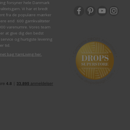
ving forsyner hele Danmark
litetsgarn. Vi har et bredt
ent fra de populære mærker
re end 600 garnkvaliteter
000 varenumre. Vores team
ber at give dig den bedst
service og hurtigste levering
er tid.
met bag YarnLiving her
.