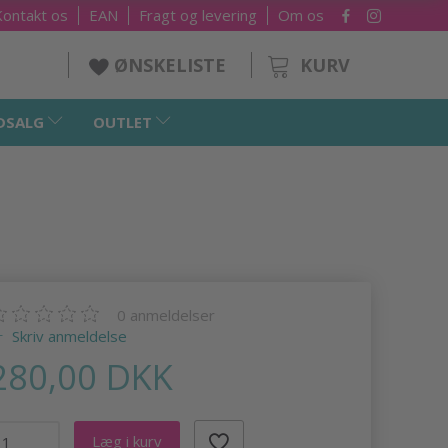
Kontakt os
EAN
Fragt og levering
Om os
KURV
ØNSKELISTE
DSALG
OUTLET
0
anmeldelser
Skriv anmeldelse
280,00 DKK
Læg i kurv