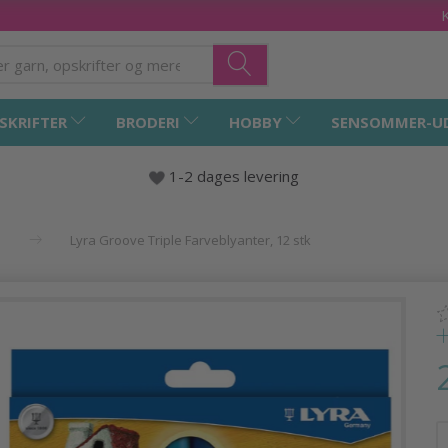
SKRIFTER
BRODERI
HOBBY
SENSOMMER-U
1-2 dages levering
Lyra Groove Triple Farveblyanter, 12 stk