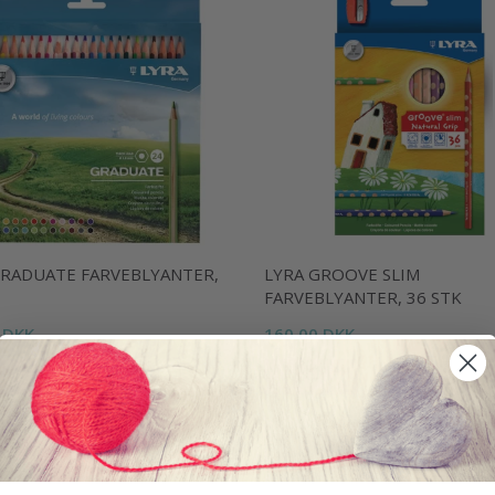
GRADUATE FARVEBLYANTER,
LYRA GROOVE SLIM
FARVEBLYANTER, 36 STK
 DKK
160,00 DKK
kurv
Læg i kurv