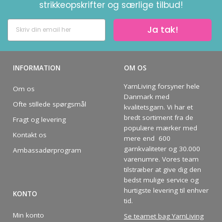
strikkeopskrifter og særlige tilbud!
Ja tak!
INFORMATION
OM OS
YarnLiving forsyner hele
Om os
Danmark med
Ofte stillede spørgsmål
kvalitetsgarn. Vi har et
bredt sortiment fra de
Fragt og levering
populære mærker med
Kontakt os
mere end 600
garnkvaliteter og 30.000
Ambassadørprogram
varenumre. Vores team
tilstræber at give dig den
bedst mulige service og
hurtigste levering til enhver
KONTO
tid.
Min konto
Se teamet bag YarnLiving