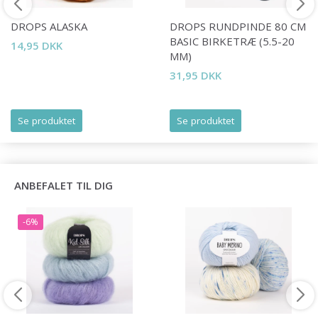
DROPS ALASKA
DROPS RUNDPINDE 80 CM
Spar op til 50%
BASIC BIRKETRÆ (5.5-20
14,95 DKK
MM)
31,95 DKK
Bliv en del af vores garn-fællesskab
og få eksklusiv adgang til inspirerende
Se produktet
Se produktet
strikkeopskrifter og særlige tilbud!
ANBEFALET TIL DIG
Ja tak
-6%