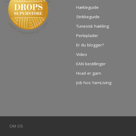
Hækleguide
Strikkeguide
Tunesisk hækling
Perleplader
Er du blogger?
Video
EAN bestillinger
Hvad er garn
Job hos YarnLiving
OM OS