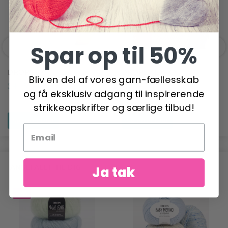
Spar op til 50%
DROPS SKY
DROPS ALASKA
Bliv en del af vores garn-fællesskab
34,95 DKK
14,95 DKK
og få eksklusiv adgang til inspirerende
strikkeopskrifter og særlige tilbud!
Se produktet
Se produktet
ANBEFALET TIL DIG
Ja tak
-6%