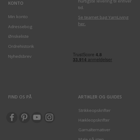
hurtigste levering til enhver
KONTO
tid.
Min konto
Se teamet bag YarnLiving
her
.
Adressebog
Ønskeliste
Ordrehistorik
Nyhedsbrev
FIND OS PÅ
ARTIKLER OG GUIDES
Strikkeopskrifter
Hækleopskrifter
Garnalternativer
Male på sten