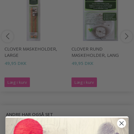
CLOVER MASKEHOLDER,
CLOVER RUND
LARGE
MASKEHOLDER, LANG
49,95 DKK
49,95 DKK
Læg i kurv
Læg i kurv
ANDRE HAR OGSÅ SET