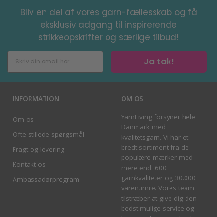
Bliv en del af vores garn-fællesskab og få
eksklusiv adgang til inspirerende
strikkeopskrifter og særlige tilbud!
Ja tak!
INFORMATION
OM OS
YarnLiving forsyner hele
Om os
Danmark med
Ofte stillede spørgsmål
kvalitetsgarn. Vi har et
bredt sortiment fra de
Fragt og levering
populære mærker med
Kontakt os
mere end 600
garnkvaliteter og 30.000
Ambassadørprogram
varenumre. Vores team
tilstræber at give dig den
bedst mulige service og