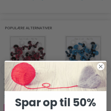
POPULÆRE ALTERNATIVER
GO HANDMADE
GO HANDMADE
SIKKERHEDSØJNE, RØDE,
SIKKERHEDSØJNE, BLÅ,
MIX PAKKE, 12 PAR
MIX PAKKE, 12 PAR
58,95 DKK
58,95 DKK
Spar op til 50%
Læg i kurv
Læg i kurv