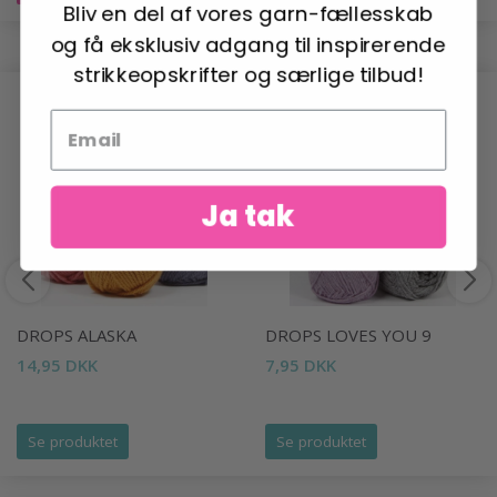
Bliv en del af vores garn-fællesskab
og få eksklusiv adgang til inspirerende
strikkeopskrifter og særlige tilbud!
ANDRE HAR OGSÅ SET
Ja tak
DROPS ALASKA
DROPS LOVES YOU 9
14,95 DKK
7,95 DKK
Se produktet
Se produktet