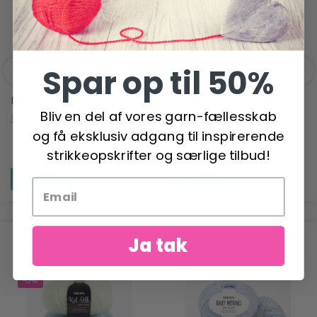
Spar op til 50%
DROPS SKY
MAYFLOWER JUNIOR
Bliv en del af vores garn-fællesskab
COTTON 8/4
34,95 DKK
og få eksklusiv adgang til inspirerende
13,95 DKK
strikkeopskrifter og særlige tilbud!
Se produktet
Se produktet
Ja tak
ANBEFALET TIL DIG
-6%