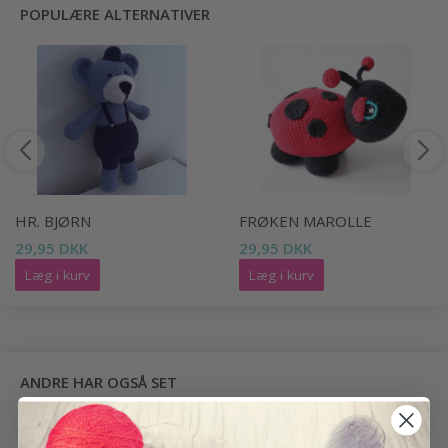
POPULÆRE ALTERNATIVER
HR. BJØRN
FRØKEN MAROLLE
29,95 DKK
29,95 DKK
Læg i kurv
Læg i kurv
ANDRE HAR OGSÅ SET