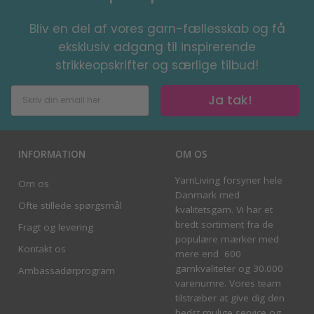
Bliv en del af vores garn-fællesskab og få
eksklusiv adgang til inspirerende
strikkeopskrifter og særlige tilbud!
Ja tak!
INFORMATION
OM OS
YarnLiving forsyner hele
Om os
Danmark med
Ofte stillede spørgsmål
kvalitetsgarn. Vi har et
bredt sortiment fra de
Fragt og levering
populære mærker med
Kontakt os
mere end 600
garnkvaliteter og 30.000
Ambassadørprogram
varenumre. Vores team
tilstræber at give dig den
bedst mulige service og