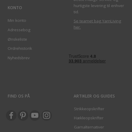
hurtigste levering til enhver
KONTO
tid.
Min konto
Se teamet bag YarnLiving
her
.
Adressebog
Ønskeliste
Ordrehistorik
Nyhedsbrev
FIND OS PÅ
ARTIKLER OG GUIDES
Strikkeopskrifter
Hækleopskrifter
Garnalternativer