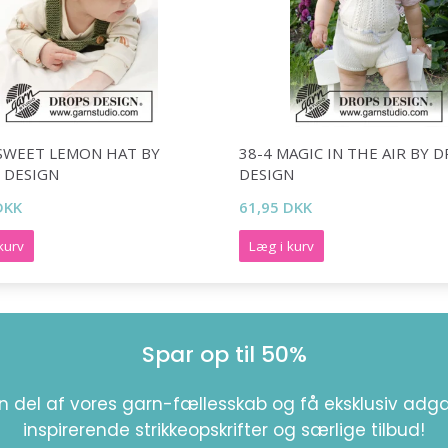
 SWEET LEMON HAT BY
38-4 MAGIC IN THE AIR BY 
 DESIGN
DESIGN
DKK
61,95 DKK
kurv
Læg i kurv
Spar op til 50%
en del af vores garn-fællesskab og få eksklusiv adga
inspirerende strikkeopskrifter og særlige tilbud!