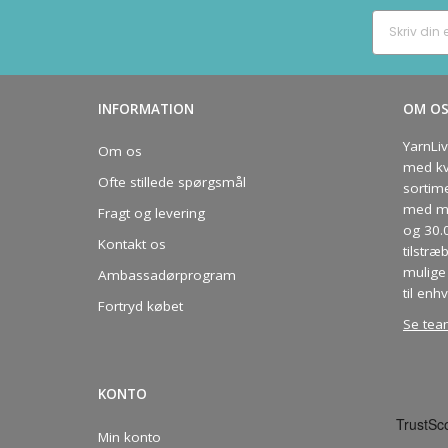
INFORMATION
OM O
YarnLi
Om os
med kva
Ofte stillede spørgsmål
sortim
med me
Fragt og levering
og 30.
Kontakt os
tilstræ
mulige 
Ambassadørprogram
til enhv
Fortryd købet
Se tea
KONTO
Min konto