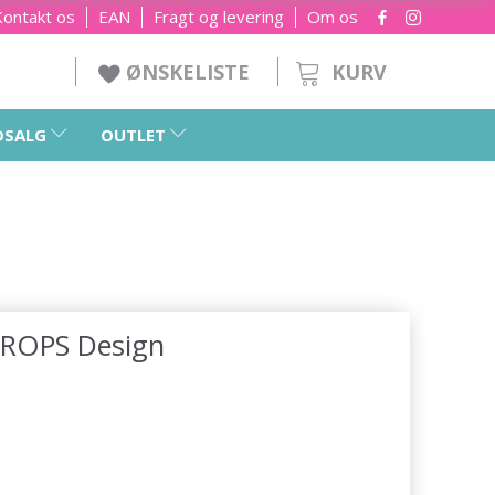
Kontakt os
EAN
Fragt og levering
Om os
KURV
ØNSKELISTE
DSALG
OUTLET
 DROPS Design