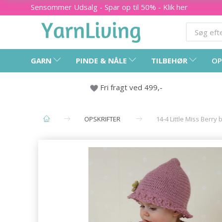
Sensommer Udsalg - Spar op til 50% - Klik her
GARN
PINDE & NÅLE
TILBEHØR
OP
Fri fragt ved 499,-
OPSKRIFTER
14-4 Little Miss Berr