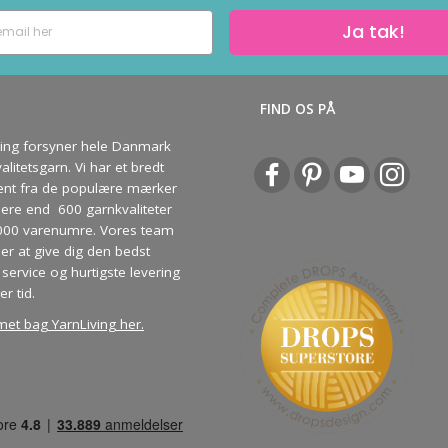
Ja tak!
S
FIND OS PÅ
ving forsyner hele Danmark
litetsgarn. Vi har et bredt
ent fra de populære mærker
re end 600 garnkvaliteter
000 varenumre. Vores team
ber at give dig den bedst
service og hurtigste levering
er tid.
met bag YarnLiving her
.