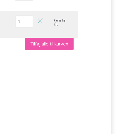
r
Fjern fra
kit
Tilføj alle til kurven