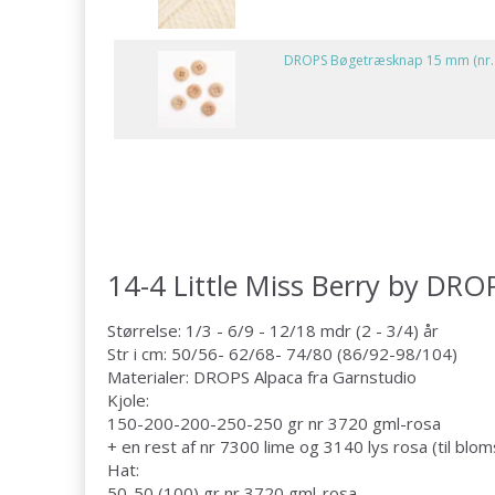
DROPS Bøgetræsknap 15 mm (nr.
14-4 Little Miss Berry by DRO
Størrelse: 1/3 - 6/9 - 12/18 mdr (2 - 3/4) år
Str i cm: 50/56- 62/68- 74/80 (86/92-98/104)
Materialer: DROPS Alpaca fra Garnstudio
Kjole:
150-200-200-250-250 gr nr 3720 gml-rosa
+ en rest af nr 7300 lime og 3140 lys rosa (til blom
Hat:
50-50 (100) gr nr 3720 gml-rosa