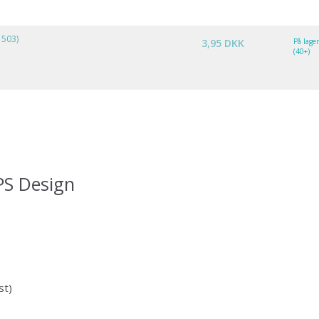
 503)
3,95 DKK
På lage
(40+)
PS Design
Spar op til 50%
Bliv en del af vores garn-fællesskab
st)
og få eksklusiv adgang til inspirerende