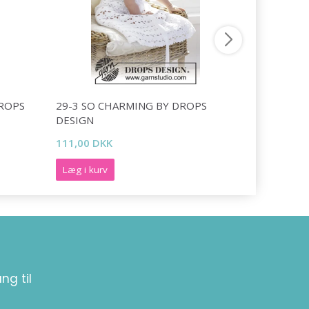
DROPS
29-3 SO CHARMING BY DROPS
39-4 HON
DESIGN
DESIGN
111,00 DKK
189,00 DK
Læg i kurv
Læg i kurv
ng til