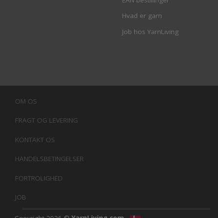
EAN bestillinger
Hvad er garn
Job hos YarnLiving
OM OS
FRAGT OG LEVERING
KONTAKT OS
HANDELSBETINGELSER
FORTROLIGHED
JOB