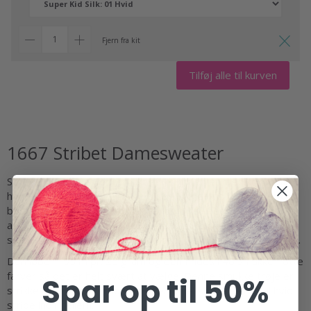
Fjern fra kit
Tilføj alle til kurven
1667 Stribet Damesweater
Stribet damesweater i smukt afstemt farver med kontrast i
hvid. Strikket i den eksklusive bløde kvaliet fra Mayflower der
består af 76 % Mohair super fin, og 24 % Ren silke. En drøm
at strikke i og en drøm at have på. Den er så let og luftig og
smuk og sirlig lækker denne kvalitet. Mayflower Super Kid Silk.
Den løber 195 m pr. 25 gram og den findes i 40 smukke flotte
farver så det er helt svært at vælge. Denne smukke trøje er
Spar op til 50%
strikke med brede striber med en afveksling af en smal hvid
stribe ind imellem.