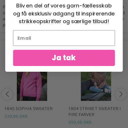
Bliv en del af vores garn-fællesskab
Påsatte ærmer gør den let og nem at gå til. Her er det melon
og få eksklusiv adgang til inspirerende
sammensat med rød og hvid. Vælg lige de farver du har lyst til
at denne smukke trøje skal strikkes i. Se de smukke farver her
strikkeopskrifter og særlige tilbud!
på siden. Download opskriften ganske gratis.
POPULÆRE ALTERNATIVER
Ja tak
1645 SOPHIA SWEATER
1804 STRIBET SWEATER I
FIRE FARVER
320,00 DKK
399,00 DKK