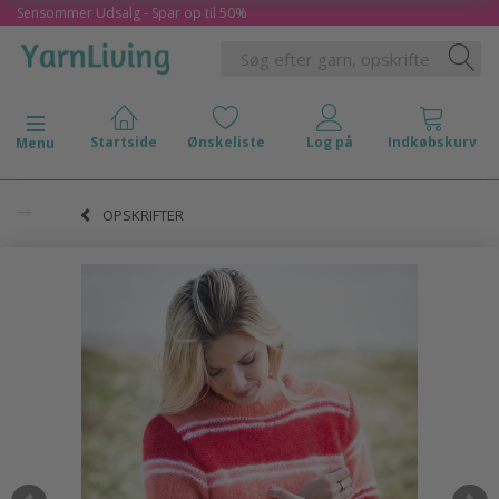
Sensommer Udsalg - Spar op til 50%
Skifte navigation
Menu
OPSKRIFTER