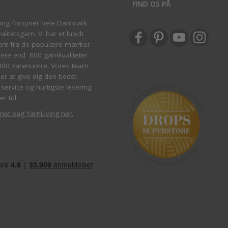
S
FIND OS PÅ
ving forsyner hele Danmark
litetsgarn. Vi har et bredt
ent fra de populære mærker
re end 600 garnkvaliteter
000 varenumre. Vores team
ber at give dig den bedst
service og hurtigste levering
er tid.
met bag YarnLiving her
.