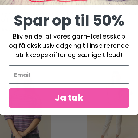
re, da den giver et smukt resultat hver gang.
Spar op til 50%
ruge 100-150 gram garn for at kunne strikke denne bluse. Det mæ
så fint bruges i sommerhalvåret, for den bliver ikke for varm.
ulmønsteret, så vi anbefaler den ikke til nybegyndere.
Bliv en del af vores garn-fællesskab
og få eksklusiv adgang til inspirerende
strikkeopskrifter og særlige tilbud!
Ja tak