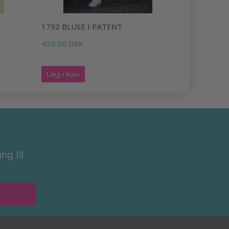
1792 BLUSE I PATENT
1840 BLU
HALSLINI
420,00 DKK
144,00 DK
Læg i kurv
Læg i kurv
ng til