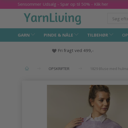
Sensommer Udsalg - Spar op til 50% - Klik her
GARN
PINDE & NÅLE
TILBEHØR
OP
Fri fragt ved 499,-
OPSKRIFTER
1829 Bluse med hulm