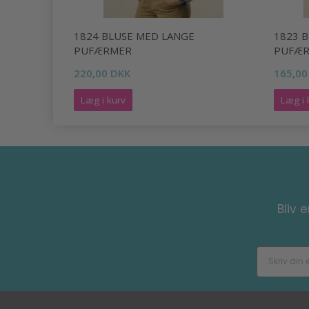
1824 BLUSE MED LANGE
1823 
PUFÆRMER
PUFÆ
220,00 DKK
165,00
Læg i kurv
Læg i 
Bliv 