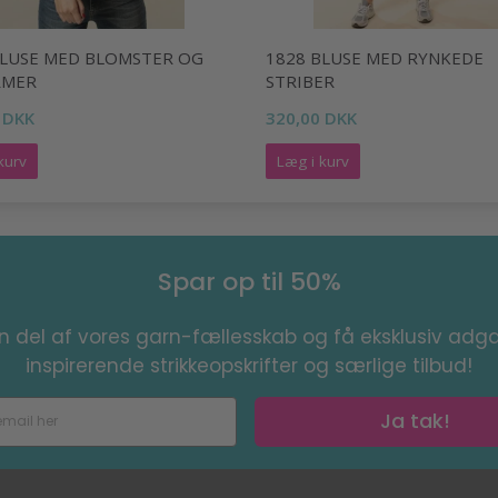
BLUSE MED BLOMSTER OG
1828 BLUSE MED RYNKEDE
RMER
STRIBER
 DKK
320,00 DKK
kurv
Læg i kurv
Spar op til 50%
en del af vores garn-fællesskab og få eksklusiv adga
inspirerende strikkeopskrifter og særlige tilbud!
Ja tak!