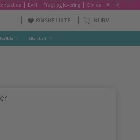
Kontakt os
EAN
Fragt og levering
Om os
KURV
ØNSKELISTE
DSALG
OUTLET
er