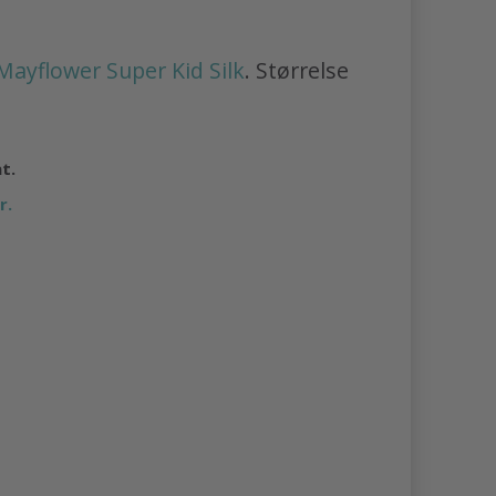
Mayflower Super Kid Silk
. Størrelse
at.
r.