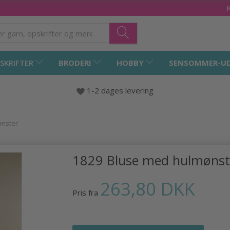
SKRIFTER
BRODERI
HOBBY
SENSOMMER-U
1-2 dages levering
ønster
1829 Bluse med hulmønst
263,80 DKK
Pris fra