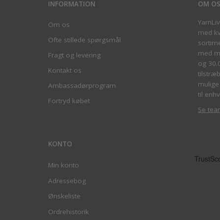
INFORMATION
OM O
YarnLi
Om os
med kva
Ofte stillede spørgsmål
sortim
med me
Fragt og levering
og 30.
Kontakt os
tilstræ
mulige 
Ambassadørprogram
til enhv
Fortryd købet
Se tea
KONTO
Min konto
Adressebog
Ønskeliste
Ordrehistorik