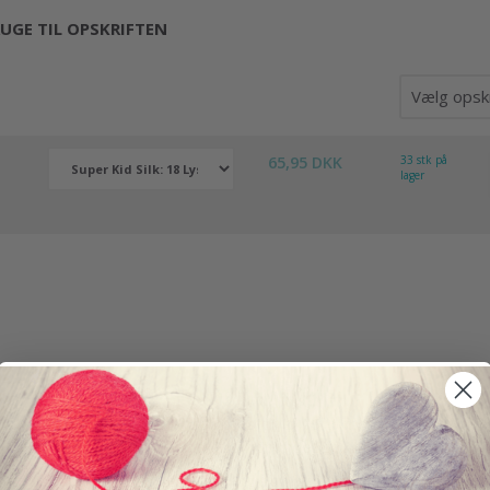
UGE TIL OPSKRIFTEN
65,95 DKK
33 stk på
lager
i Mayflower Super Kid Silk, som består af 76 % mohair og 24 % si
e bliver endnu bedre, når de bliver spundet sammen,
 som både går igen på ærmer og bul. Mayflower Super Kid Silk e