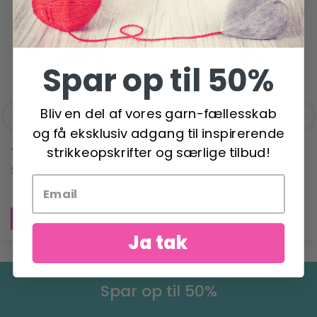
POPULÆRE ALTERNATIVER
Spar op til 50%
Bliv en del af vores garn-fællesskab
og få eksklusiv adgang til inspirerende
strikkeopskrifter og særlige tilbud!
1839 STRIKKET TOP
1828 BLUSE MED
RYNKEDE STRIBER
55,95 DKK
320,00 DKK
Læg i kurv
Læg i kurv
Ja tak
Spar op til 50%