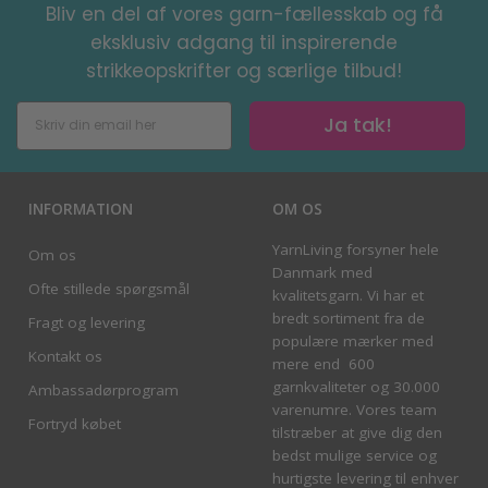
Bliv en del af vores garn-fællesskab og få
eksklusiv adgang til inspirerende
strikkeopskrifter og særlige tilbud!
Ja tak!
INFORMATION
OM OS
YarnLiving forsyner hele
Om os
Danmark med
Ofte stillede spørgsmål
kvalitetsgarn. Vi har et
bredt sortiment fra de
Fragt og levering
populære mærker med
Kontakt os
mere end 600
garnkvaliteter og 30.000
Ambassadørprogram
varenumre. Vores team
Fortryd købet
tilstræber at give dig den
bedst mulige service og
hurtigste levering til enhver