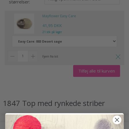
størrelser:
Mayflower Easy Care
41,95 DKK
21 stk på lager
Fjern fra kit
Tilføj alle til kurven
1847 Top med rynkede striber