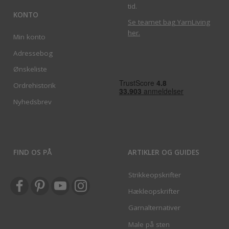
tid.
KONTO
Se teamet bag YarnLiving
her
.
Min konto
Adressebog
Ønskeliste
Ordrehistorik
Nyhedsbrev
FIND OS PÅ
ARTIKLER OG GUIDES
Strikkeopskrifter
Hækleopskrifter
Garnalternativer
Male på sten