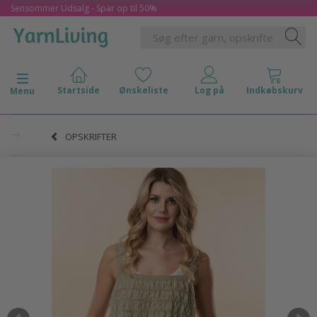
Sensommer Udsalg - Spar op til 50%
Skifte navigation
Menu
OPSKRIFTER