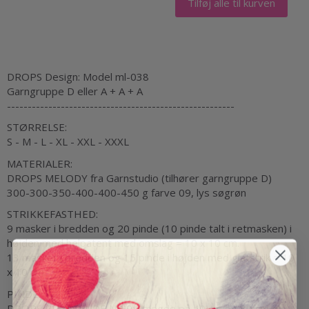
Tilføj alle til kurven
DROPS Design: Model ml-038
Garngruppe D eller A + A + A
-------------------------------------------------------
STØRRELSE:
S - M - L - XL - XXL - XXXL
MATERIALER:
DROPS MELODY fra Garnstudio (tilhører garngruppe D)
300-300-350-400-400-450 g farve 09, lys søgrøn
STRIKKEFASTHED:
9 masker i bredden og 20 pinde (10 pinde talt i retmasken) i
højden med helpatent med omslag = 10 x 10 cm.
13 masker i bredden og 15 pinde i højden med glatstrik = 10
x 10 cm.
PINDE:
DROPS RUNDPINDE NR 9: Længde på 40 cm og 80 cm til