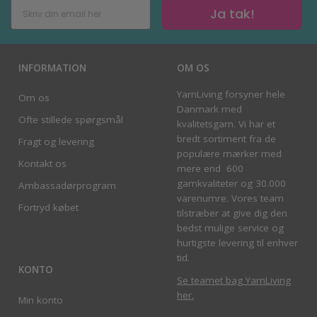
Ja tak!
INFORMATION
OM OS
YarnLiving forsyner hele
Om os
Danmark med
Ofte stillede spørgsmål
kvalitetsgarn. Vi har et
bredt sortiment fra de
Fragt og levering
populære mærker med
Kontakt os
mere end 600
garnkvaliteter og 30.000
Ambassadørprogram
varenumre. Vores team
Fortryd købet
tilstræber at give dig den
bedst mulige service og
hurtigste levering til enhver
tid.
KONTO
Se teamet bag YarnLiving
her
.
Min konto