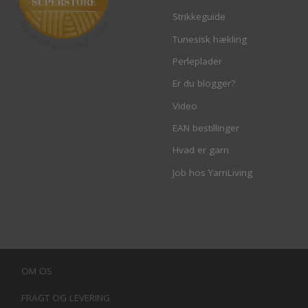
Strikkeguide
Tunesisk hækling
Perleplader
Er du blogger?
Video
EAN bestillinger
Hvad er garn
Job hos YarnLiving
OM OS
FRAGT OG LEVERING