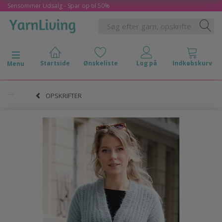
Sensommer Udsalg - Spar op til 50%
Skifte navigation
Menu
OPSKRIFTER