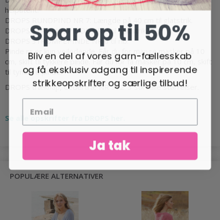
helpatent.
DROPS RUNDPIND NR 7: Længde på 40 cm til glatstrik.
Spar op til 50%
DROPS STRØMPEPINDE NR 7 til glatstrik.
DROPS STRØMPEPINDE NR 6 til rib.
Pinde nr er kun vejledende. Får du for mange masker på 10
Bliv en del af vores garn-fællesskab
cm, skift til tykkere pinde. Får du for få masker på 10 cm, skift
og få eksklusiv adgang til inspirerende
til tyndere pinde.
strikkeopskrifter og særlige tilbud!
DROPS træknap, Cedertræ NR 512: 3 stk i alle størrelser.
Se alle opskrifter fra DROPS her.
Ja tak
POPULÆRE ALTERNATIVER