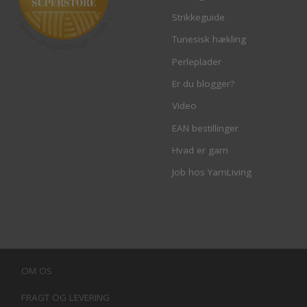
Strikkeguide
Tunesisk hækling
Perleplader
Er du blogger?
Video
EAN bestillinger
Hvad er garn
Job hos YarnLiving
OM OS
FRAGT OG LEVERING