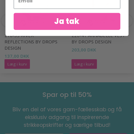
Ja tak
216-33 RIVER
220-41 ANNABELLE VEST
REFLECTIONS BY DROPS
BY DROPS DESIGN
DESIGN
203,00 DKK
137,00 DKK
Læg i kurv
Læg i kurv
Spar op til 50%
Bliv en del af vores garn-fællesskab og få
eksklusiv adgang til inspirerende
strikkeopskrifter og særlige tilbud!