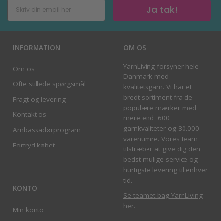
Ja tak!
INFORMATION
OM OS
YarnLiving forsyner hele
Om os
Danmark med
Ofte stillede spørgsmål
kvalitetsgarn. Vi har et
bredt sortiment fra de
Fragt og levering
populære mærker med
Kontakt os
mere end 600
garnkvaliteter og 30.000
Ambassadørprogram
varenumre. Vores team
Fortryd købet
tilstræber at give dig den
bedst mulige service og
hurtigste levering til enhver
tid.
KONTO
Se teamet bag YarnLiving
her
.
Min konto