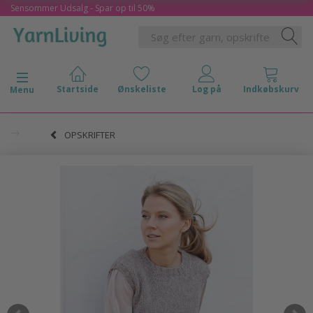
Sensommer Udsalg - Spar op til 50%
Skifte navigation
Menu
OPSKRIFTER