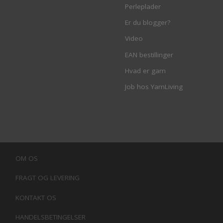
Perleplader
Er du blogger?
Video
EAN bestillinger
Hvad er garn
Job hos YarnLiving
OM OS
FRAGT OG LEVERING
KONTAKT OS
HANDELSBETINGELSER