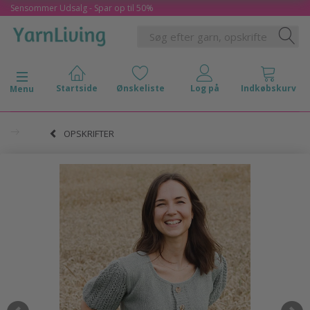
Sensommer Udsalg - Spar op til 50%
Skifte navigation
Menu
OPSKRIFTER