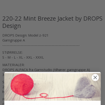
220-22 Mint Breeze Jacket by DROPS
Design
DROPS Design: Model z-921
Garngruppe A
-------------------------------------------------------
STØRRELSE:
S - M - L - XL - XXL - XXXL
MATERIALER:
DROPS ALPACA fra Garnstudio (tilhører garngruppe A)
300-300-350-400-400-450 g farve 7139, mineralblå
STRIKKEFASTHED:
24 masker i bredden og 32 pinde i højden med glatstrik og
hulmønster = 10 x 10 cm.
PINDE:
DROPS STRØMPEPINDE NR 3.